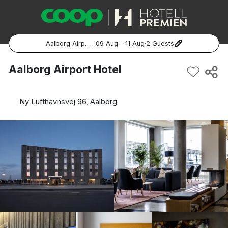
Aalborg Airport Hotel
·
09 Aug - 11 Aug
·
2 Guests
Popular Destinations:
Aalborg Airport Hotel
Hela Sverige
Ny Lufthavnsvej 96, Aalborg
Stockholm
Göteborg
Malmö
Hela Norge
Oslo