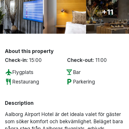
Bergen
+11
Hela Danmark
Done
About this property
Check-in:
15:00
Check-out:
11:00
flight
local_bar
Flygplats
Bar
restaurant
local_parking
Restaurang
Parkering
Description
Aalborg Airport Hotel är det ideala valet för gäster
som söker komfort och bekvämlighet. Beläget bara
några steg från Aalborgs flygplats, erbjuds