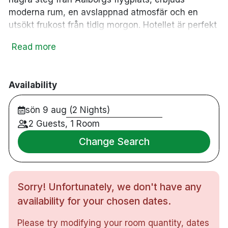
moderna rum, en avslappnad atmosfär och en
utsökt frukost från tidig morgon. Hotellet är perfekt
för både affärsresande och fritidsresande. Parkera
Read more
bilen, få en god natts sömn, och flyg ut i världen -
eller utforska allt som Nordjylland har att erbjuda.
Availability
64 rum
sön 9 aug (2 Nights)
Enkelrum, dubbelrum twin och familjerum
2 Guests, 1 Room
Gratis WiFi
Change Search
TV
Skrivbord
Hårfön
Kaffe/te faciliteter
Sorry! Unfortunately, we don't have any
Mörkläggningsgardiner
availability for your chosen dates.
24-timmars reception
Lounge med öppen spis och mindre kaffebar
Please try modifying your room quantity, dates