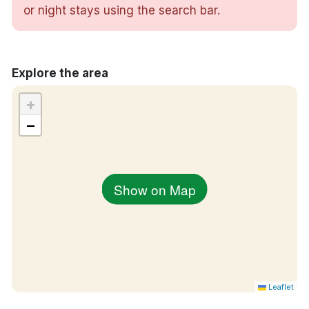
Tidigt bagageincheckning på flygplatsen
or night stays using the search bar.
Takvåning
Restaurang – njut av din frukost eller läckra
middag på restaurangen
Explore the area
Mysig lounge bar
Husdjur är tillåtna mot en avgift på 495 DKK
+
per vistelse
−
Gratis parkering
Elbilsladdare finns vid flygplatsens
parkeringsplats
Rökfritt hotell
Show on Map
15 minuter med tåg till Aalborg centrum
4 km till Lindholm Høje
Några steg till Aalborg flygplats
Leaflet