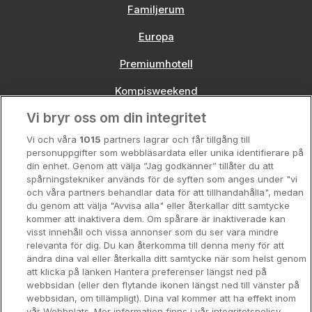
Familjerum
Europa
Premiumhotell
Kompisweekend
Vi bryr oss om din integritet
Storstadsweekend
Vi och våra
1015
partners lagrar och får tillgång till
Hotellrum under 995 kr
personuppgifter som webbläsardata eller unika identifierare på
din enhet. Genom att välja ”Jag godkänner” tillåter du att
Spahotell
spårningstekniker används för de syften som anges under "vi
och våra partners behandlar data för att tillhandahålla", medan
Sydsverige
du genom att välja "Avvisa alla" eller återkallar ditt samtycke
kommer att inaktivera dem. Om spårare är inaktiverade kan
Om Hotellpremien
visst innehåll och vissa annonser som du ser vara mindre
relevanta för dig. Du kan återkomma till denna meny för att
Nya hotell
ändra dina val eller återkalla ditt samtycke när som helst genom
att klicka på länken Hantera preferenser längst ned på
Stadsweekend
webbsidan (eller den flytande ikonen längst ned till vänster på
webbsidan, om tillämpligt). Dina val kommer att ha effekt inom
vår Webbplats. Mer information finns i vår integritetspolicy.