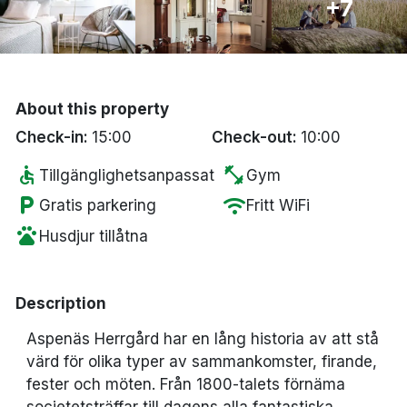
+7
Bergen
Hela Danmark
About this property
Done
Check-in:
15:00
Check-out:
10:00
accessible
fitness_center
Tillgänglighetsanpassat
Gym
local_parking
wifi
Gratis parkering
Fritt WiFi
pets
Husdjur tillåtna
Description
Aspenäs Herrgård har en lång historia av att stå
värd för olika typer av sammankomster, firande,
fester och möten. Från 1800-talets förnäma
societetsträffar till dagens alla fantastiska