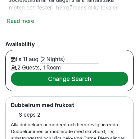
möten och fester i herrgårdens olika lokaler.
Herrgården ligger strax utanför Lerum, vid
Read more
Aspens sjöstrand. Från Göteborg är det bara en
tjugo minuters resa till herrgården. Nära, men
tillräckligt långt bort för att byta stadens brus
Availability
mot trädens sus och sjöns kluckande vågor.
tis 11 aug (2 Nights)
2 Guests, 1 Room
112 rum
Change Search
Dubbelrum
Enkelrum
Restaurang och bar
Gratis parkering
Dubbelrum med frukost
Gym
Sleeps 2
Rullstolsanpassat
Alla dubbelrum är modernt och hemtrevligt inredda.
Husdjurvänligt
Dubbelrummen är möblerade med skrivbord, TV,
Rökfritt
avlastningsstol och våra bekväma Carpe Diem sängar.