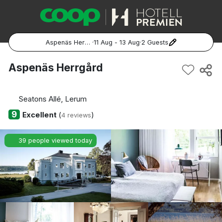
Aspenäs Herrgård
·
11 Aug - 13 Aug
·
2 Guests
Popular Destinations:
Aspenäs Herrgård
Hela Sverige
Seatons Allé, Lerum
Stockholm
9
Excellent
(
)
4 reviews
Göteborg
39 people viewed today
Malmö
Hela Norge
Oslo