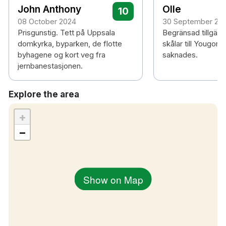
John Anthony
Olle
10
08 October 2024
30 September 20
Prisgunstig. Tett på Uppsala
Begränsad tillgäng
domkyrka, byparken, de flotte
skålar till Yougort.
byhagene og kort veg fra
saknades.
jernbanestasjonen.
Explore the area
+
−
Show on Map