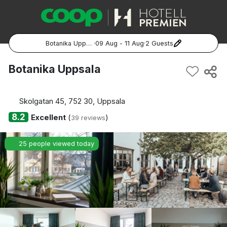
Botanika Uppsala
·
09 Aug - 11 Aug
·
2 Guests
Popular Destinations:
Botanika Uppsala
Hela Sverige
Skolgatan 45, 752 30, Uppsala
Stockholm
8.2
Excellent
(
)
39 reviews
Göteborg
25 people viewed today
Malmö
Hela Norge
Oslo