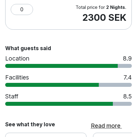
Gratis WiFi
Total price for
2 Nights
.
0
Smart-TV
2300 SEK
Strykjärn/strykbräda på begäran
2 barer - Highballer Bar och Xampagneria
Husdjur tillåts mot en avgift på 250 kronor per
vistelse
What guests said
Handikappsanpassade rum finns tillgängliga
Location
8.9
Rökfritt
8 minuters promenad till Uppsala Domkyrka
13 minuters promenad till Uppsala
Facilities
7.4
centralstation
33 minuters bilresa till Arlanda Flygplats
Staff
8.5
See what they love
Read more