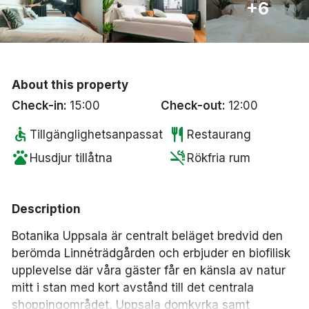
+6
Bergen
Hela Danmark
About this property
Done
Check-in:
15:00
Check-out:
12:00
accessible
restaurant
Tillgänglighetsanpassat
Restaurang
pets
smoke_free
Husdjur tillåtna
Rökfria rum
Description
Botanika Uppsala är centralt beläget bredvid den
berömda Linnéträdgården och erbjuder en biofilisk
upplevelse där våra gäster får en känsla av natur
mitt i stan med kort avstånd till det centrala
shoppingområdet, Uppsala domkyrka samt