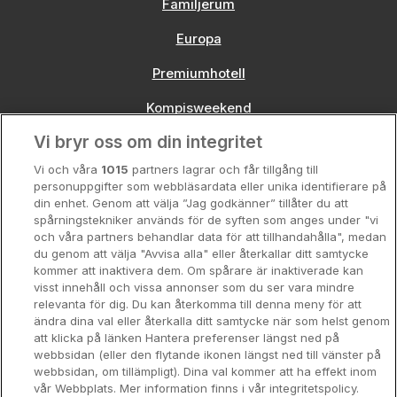
Familjerum
Europa
Premiumhotell
Kompisweekend
Vi bryr oss om din integritet
Storstadsweekend
Vi och våra
1015
partners lagrar och får tillgång till
Hotellrum under 995 kr
personuppgifter som webbläsardata eller unika identifierare på
din enhet. Genom att välja ”Jag godkänner” tillåter du att
Spahotell
spårningstekniker används för de syften som anges under "vi
och våra partners behandlar data för att tillhandahålla", medan
Sydsverige
du genom att välja "Avvisa alla" eller återkallar ditt samtycke
kommer att inaktivera dem. Om spårare är inaktiverade kan
Om Hotellpremien
visst innehåll och vissa annonser som du ser vara mindre
relevanta för dig. Du kan återkomma till denna meny för att
Nya hotell
ändra dina val eller återkalla ditt samtycke när som helst genom
att klicka på länken Hantera preferenser längst ned på
Stadsweekend
webbsidan (eller den flytande ikonen längst ned till vänster på
webbsidan, om tillämpligt). Dina val kommer att ha effekt inom
vår Webbplats. Mer information finns i vår integritetspolicy.