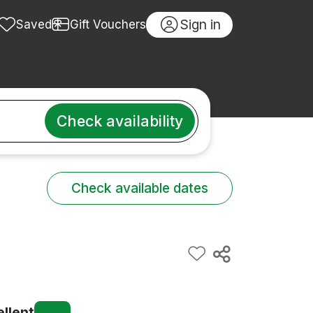
Sign in
Saved
Gift Vouchers
Check availability
Check available dates
ellent