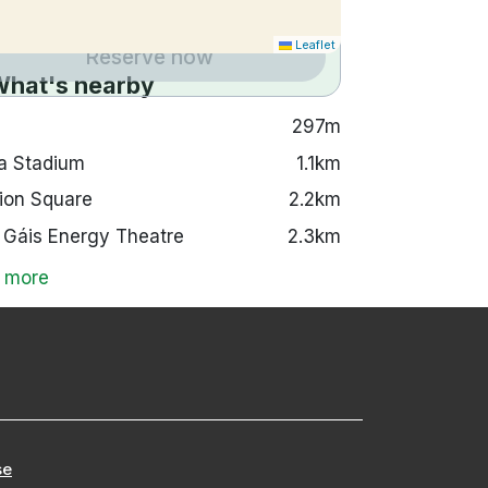
Leaflet
Reserve now
What's nearby
297m
a Stadium
1.1km
ion Square
2.2km
 Gáis Energy Theatre
2.3km
 more
se