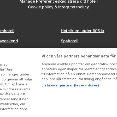
Manage Preferences
Registrera ditt hotell
Cookie policy & Integritetspolicy
mhotell
Hotellrum under 995 kr
sweekend
Spahotell
tadsweekend
Sydsverige
Vi och våra partners behandlar data för a
Använda exakta uppgifter om geografisk positi
ter som
enhetens egenskaper för identifieringsändamå
lja ”Jag
till information på en enhet. Personanpassad 
en som anges under
Booking Enquiries:
info@hotellpremien.se
och innehållsmätning, forskning angående mål
n du genom att välja
Hotellsupport:
scandinavian@digibreaks.com
dem. Om spårare är
Lista över partner (leverantörer)
ra mindre relevanta
er återkalla ditt
renser längst ned
Coop Sverige. Coop Sverige 171 88 Solna, Telefon: 010-
å webbsidan, om
 Coops Partnererbjudande:
www.coop.se/medlem/partne
information finns i