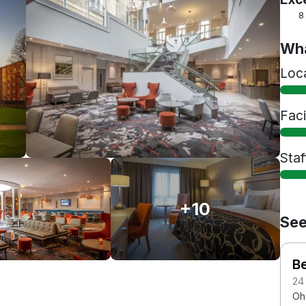
8
Wha
Loc
Faci
Staf
+10
See
B
24
Oh