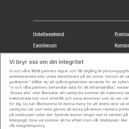
Hotellweekend
Premiu
Familjerum
Kompi
Europa
Stors
Vi bryr oss om din integritet
Vi och våra
1013
partners lagrar och får tillgång till personuppgif
webbläsardata eller unika identifierare på din enhet. Genom att vä
godkänner” tillåter du att spårningstekniker används för de syft
"vi och våra partners behandlar data för att tillhandahålla", meda
"Avvisa alla" eller återkallar ditt samtycke kommer att inaktivera 
inaktiverade kan visst innehåll och vissa annonser som du ser va
för dig. Du kan återkomma till denna meny för att ändra dina val ell
samtycke när som helst genom att klicka på länken Hantera prefe
Hotellpremien.se av en del av 
på webbsidan (eller den flytande ikonen längst ned till vänster p
Läs mer om
tillämpligt). Dina val kommer att ha effekt inom vår Webbplats. Mer 
vår integritetspolicy.