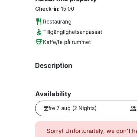
Check-in:
15:00
restaurant
Restaurang
accessible
Tillgänglighetsanpassat
coffee
Kaffe/te på rummet
Description
Availability
fre 7 aug (2 Nights)
Sorry! Unfortunately, we don't ha