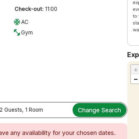
exp
Check-out:
11:00
ev
to 
ac_unit
AC
st
wa
fitness_center
Gym
Exp
+
−
Change Search
2 Guests, 1 Room
Pl
ve any availability for your chosen dates.
wa