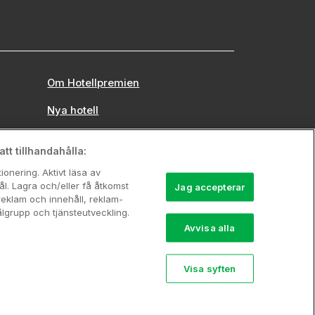
Om Hotellpremien
Nya hotell
Stadsweekend
tt tillhandahålla:
onering. Aktivt läsa av
l. Lagra och/eller få åtkomst
Jag accepterar
reklam och innehåll, reklam-
grupp och tjänsteutveckling.
Avvisa alla
Visa syften
742 00 00, Org.nr: 556710-5480.
rerbjudande