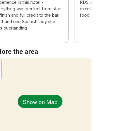
erience in this hotel -
RDS. Hotel was very comf
erything was perfect from start
excellent service and exc
finish and full credit to the bar
food. Highly recommend.
aff and one Spanish lady she
s outstanding
lore the area
Show on Map
ease select one or more rooms you
nt to book