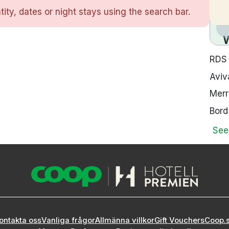
ity, dates or night stays using the search bar.
RDS
Aviv
Merr
Bord
See
ontakta oss
Vanliga frågor
Allmänna villkor
Gift Vouchers
Coop.