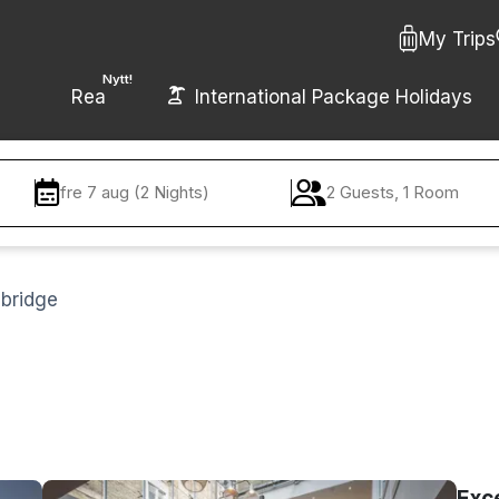
My Trips
Nytt!
Rea
International Package Holidays
fre 7 aug (2 Nights)
2 Guests, 1 Room
sbridge
Exc