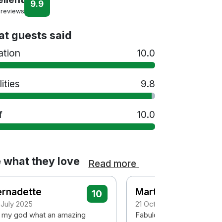
9.9
 reviews
t guests said
ation
10.0
lities
9.8
f
10.0
 what they love
Read more
ernadette
Martina
10
 July 2025
21 October 2024
 my god what an amazing
Fabulous location right ne