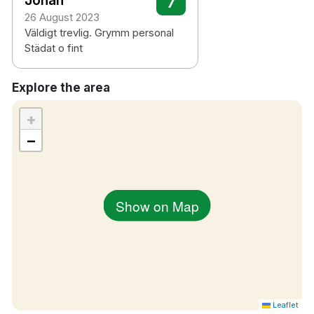
7
12 minuters promenad till Kistamässan
26 August 2023
20 minuters bilresa till Stockholm
Väldigt trevlig. Grymm personal
centralstation
Städat o fint
24 minuters bilresa till Arlanda flygplats
Explore the area
+
−
Show on Map
Leaflet