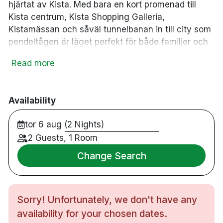
hjärtat av Kista. Med bara en kort promenad till
Kista centrum, Kista Shopping Galleria,
Kistamässan och såväl tunnelbanan in till city som
pendeltågen är läget perfekt för både familjer och
par. Som gäst har du fri tillgång till gym och bastu.
Read more
På hotellet ges du som gäst möjligheten att koppla
av i en cool loungemiljö med både moderna och
klassiska inslag. Vardagsrummets atmosfär är
Availability
välkomnande och en utmärkt plats för en drink
efter en dag på stan. På hotellet finns en enklare
tor 6 aug (2 Nights)
barmeny som är tillgänglig hela dagen. Efter en
2 Guests, 1 Room
skön nattsömn kan du starta dagen med en god
frukostbuffé som innehåller både varma och kalla
Change Search
alternativ.
117 rum
Sorry! Unfortunately, we don't have any
Dubbelrum & familjerum
Badrum med dusch
availability for your chosen dates.