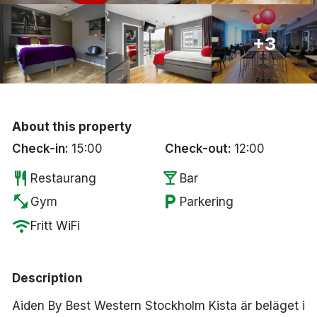
Bergen
+3
Hela Danmark
Done
About this property
Check-in:
15:00
Check-out:
12:00
restaurant
local_bar
Restaurang
Bar
fitness_center
local_parking
Gym
Parkering
wifi
Fritt WiFi
Description
Aiden By Best Western Stockholm Kista är beläget i