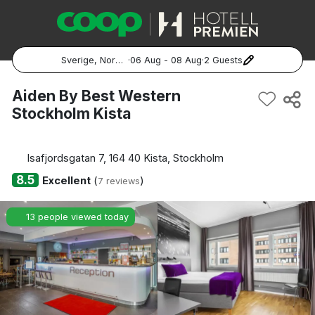
Sverige, Norge, Danmark
·
06 Aug - 08 Aug
·
2 Guests
Popular Destinations:
Aiden By Best Western
Stockholm Kista
Hela Sverige
Stockholm
Isafjordsgatan 7, 164 40 Kista, Stockholm
8.5
Excellent
(
)
7 reviews
Göteborg
13 people viewed today
Malmö
Hela Norge
Oslo