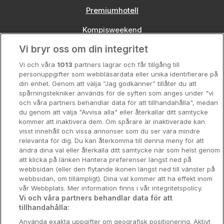
Premiumhotell
Kompisweekend
Vi bryr oss om din integritet
Storstadsweekend
Vi och våra
1013
partners lagrar och får tillgång till
Hotellrum under 995 kr
personuppgifter som webbläsardata eller unika identifierare på
din enhet. Genom att välja ”Jag godkänner” tillåter du att
Spahotell
spårningstekniker används för de syften som anges under "vi
och våra partners behandlar data för att tillhandahålla", medan
Sydsverige
du genom att välja "Avvisa alla" eller återkallar ditt samtycke
kommer att inaktivera dem. Om spårare är inaktiverade kan
Om Hotellpremien
visst innehåll och vissa annonser som du ser vara mindre
relevanta för dig. Du kan återkomma till denna meny för att
Nya hotell
ändra dina val eller återkalla ditt samtycke när som helst genom
att klicka på länken Hantera preferenser längst ned på
Stadsweekend
webbsidan (eller den flytande ikonen längst ned till vänster på
webbsidan, om tillämpligt). Dina val kommer att ha effekt inom
vår Webbplats. Mer information finns i vår integritetspolicy.
Vi och våra partners behandlar data för att
tillhandahålla:
Booking Enquiries:
info@hotellpremien.se
Använda exakta uppgifter om geografisk positionering. Aktivt