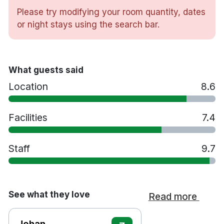
Gratis WiFi
Please try modifying your room quantity, dates
TV
or night stays using the search bar.
Värdeskåp
Skrivbord
Bastu
Gym
What guests said
Restaurang
Location
8.6
Spjälsäng mot en avgift på 50 kronor per natt
Extrasäng mot en avgift på 200 kronor per
natt
Facilities
7.4
Husdjur tillåts mot en avgift på 400 kronor per
natt
Staff
9.7
Handikappsanpassade rum finns tillgängliga
Parkering mot en avgift
Rökfritt
7 minuters promenad till Kista Galleria
See what they love
Read more
10 minuters promenad till Kista
tunnelbanestation
Johan