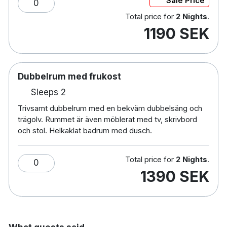
Sale Price
0
Värdeskåp
Total price for
2 Nights
.
Skrivbord
1190 SEK
Hårtork
Strykjärn/strykbräda på begäran
Bastu
Restaurang
Dubbelrum med frukost
Extrasäng mot en avgift på 200 kronor per
Sleeps 2
natt
Husdjur tillåts mot en avgift på 400 kronor per
Trivsamt dubbelrum med en bekväm dubbelsäng och
trägolv. Rummet är även möblerat med tv, skrivbord
natt
och stol. Helkaklat badrum med dusch.
Handikappsanpassade rum finns tillgängliga
Parkering mot en avgift 85 kr/dygn
Rökfritt
Total price for
2 Nights
.
0
2 minuters promenad till F11 flygmuseum
1390 SEK
1 minuts bilresa till Skavsta flygplats
10 minuters bilresa till Nyköping centralstation