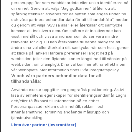
personuppgifter som webbläsardata eller unika identifierare på
din enhet. Genom att välja ”Jag godkänner” tillåter du att
Spahotell
spårningstekniker används för de syften som anges under "vi
och våra partners behandlar data för att tillhandahålla", medan
Sydsverige
du genom att välja "Avvisa alla" eller återkallar ditt samtycke
kommer att inaktivera dem. Om spårare är inaktiverade kan
Om Hotellpremien
visst innehåll och vissa annonser som du ser vara mindre
relevanta för dig. Du kan återkomma till denna meny för att
Nya hotell
ändra dina val eller återkalla ditt samtycke när som helst genom
att klicka på länken Hantera preferenser längst ned på
Stadsweekend
webbsidan (eller den flytande ikonen längst ned till vänster på
webbsidan, om tillämpligt). Dina val kommer att ha effekt inom
vår Webbplats. Mer information finns i vår integritetspolicy.
Vi och våra partners behandlar data för att
tillhandahålla:
Booking Enquiries:
info@hotellpremien.se
Använda exakta uppgifter om geografisk positionering. Aktivt
Hotellsupport:
scandinavian@digibreaks.com
läsa av enhetens egenskaper för identifieringsändamål. Lagra
och/eller få åtkomst till information på en enhet.
Personanpassad reklam och innehåll, reklam- och
innehållsmätning, forskning angående målgrupp och
Hotellpremien.se av en del av Coop
tjänsteutveckling.
Sverige. Coop Sverige 171 88 Solna,
Lista över partner (leverantörer)
Telefon: 010-742 00 00, Org.nr: 556710-