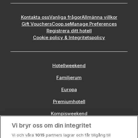
Kontakta oss
Vanliga frågor
Allmänna villkor
Gift Vouchers
Coop.se
Manage Preferences
Registrera ditt hotell
Cookie policy & Integritetspolicy
Hotellweekend
Familjerum
Europa
Premiumhotell
Kompisweekend
Vi bryr oss om din integritet
Storstadsweekend
Vi och våra
1015
partners lagrar och får tillgång till
Hotellrum under 995 kr