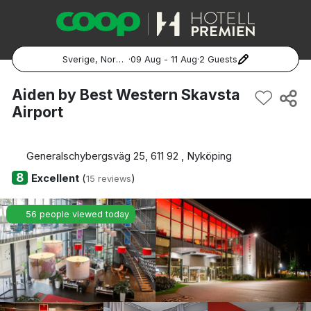
Sverige, Norge, Danmark
·
09 Aug - 11 Aug
·
2 Guests
Popular Destinations:
Aiden by Best Western Skavsta
Airport
Hela Sverige
Stockholm
Generalschybergsväg 25, 611 92 , Nyköping
8
Excellent
(
)
15 reviews
Göteborg
56 people viewed today
Malmö
Hela Norge
Oslo