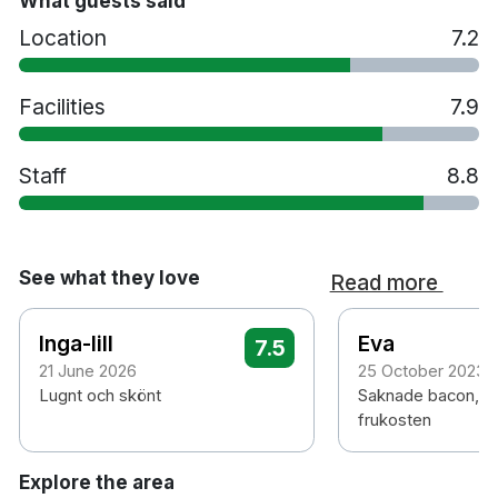
What guests said
Location
7.2
Facilities
7.9
Staff
8.8
See what they love
Read more
Inga-lill
Eva
7.5
21 June 2026
25 October 2023
Lugnt och skönt
Saknade bacon, st
frukosten
Explore the area