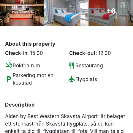
Bergen
+6
Hela Danmark
Done
About this property
Check-in:
15:00
Check-out:
12:00
smoke_free
restaurant
Rökfria rum
Restaurang
Parkering mot en
local_parking
flight
Flygplats
kostnad
Description
Aiden by Best Western Skavsta Airport är beläget
ett stenkast från Skavsta flygplats, så du kan
enkelt ta dig till flygplatsen till fots. Vill man ta sig