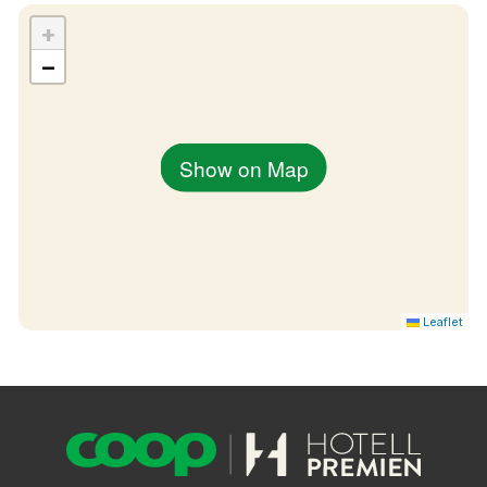
+
−
Show on Map
Leaflet