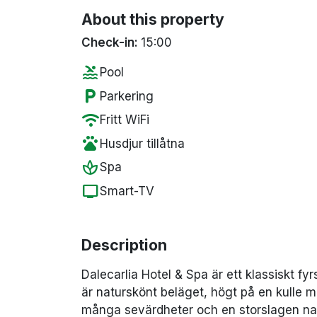
About this property
Check-in:
15:00
pool
Pool
local_parking
Parkering
wifi
Fritt WiFi
pets
Husdjur tillåtna
spa
Spa
tv
Smart-TV
Description
Dalecarlia Hotel & Spa är ett klassiskt fy
är naturskönt beläget, högt på en kulle me
många sevärdheter och en storslagen nat