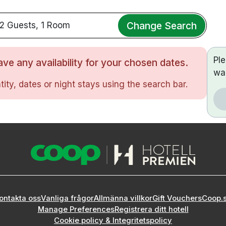
Change Search
2 Guests, 1 Room
Pl
ve any availability for your chosen dates.
wa
ity, dates or night stays using the search bar.
ontakta oss
Vanliga frågor
Allmänna villkor
Gift Vouchers
Coop.
Manage Preferences
Registrera ditt hotell
Cookie policy & Integritetspolicy