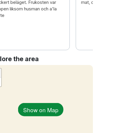
ckert beläget. Frukosten var
mat, dryck och personal
ppen liksom husman och a'la
rte
lore the area
Show on Map