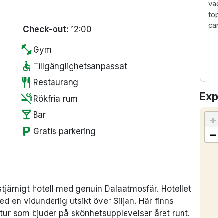
va
to
ca
Check-out:
12:00
fitness_center
Gym
accessible
Tillgänglighetsanpassat
restaurant
Restaurang
Exp
smoke_free
Rökfria rum
local_bar
Bar
+
local_parking
Gratis parkering
−
rstjärnigt hotell med genuin Dalaatmosfär. Hotellet
d en vidunderlig utsikt över Siljan. Här finns
ur som bjuder på skönhetsupplevelser året runt.