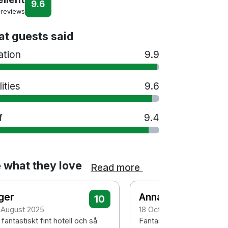
9.6
 reviews
t guests said
ation
9.9
lities
9.6
f
9.4
 what they love
Read more
ger
Anna-Karin
10
 August 2025
18 October 2024
 fantastiskt fint hotell och så
Fantastiskt bra hotell, läg