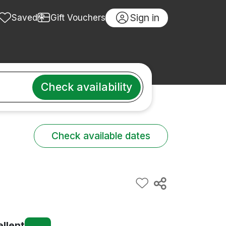
Sign in
Saved
Gift Vouchers
Check availability
Check available dates
ellent