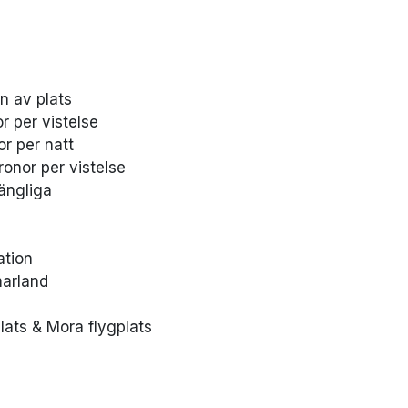
n av plats
r per vistelse
or per natt
ronor per vistelse
ängliga
ation
marland
plats & Mora flygplats