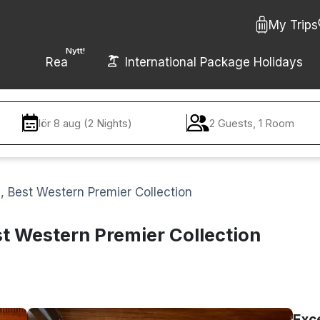
My Trips
Nytt!
Rea
International Package Holidays
lör 8 aug (2 Nights)
2 Guests, 1 Room
a, Best Western Premier Collection
st Western Premier Collection
Exc