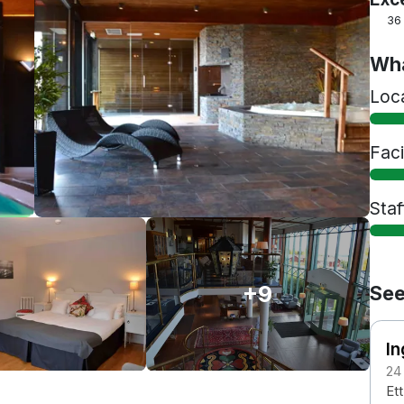
36
Wha
Loc
Faci
Staf
+9
See
In
24
Ett