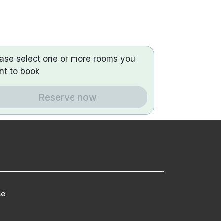
ease select one or more rooms you
nt to book
Reserve now
se