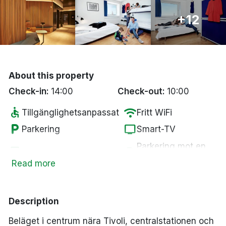
Bergen
+12
Hela Danmark
Done
About this property
Check-in:
14:00
Check-out:
10:00
accessible
wifi
Tillgänglighetsanpassat
Fritt WiFi
local_parking
tv
Parkering
Smart-TV
Parkering mot en
local_laundry_service
local_parking
Tvättservice
kostnad
Read more
pets
Husdjur tillåtna
Description
Beläget i centrum nära Tivoli, centralstationen och