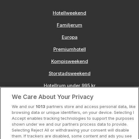
Hotellweekend
Familjerum
Europa
Premiumhotell
Kompisweekend
Storstadsweekend
Hotellrum under 995 kr
We Care About Your Privacy
Spahotell
We and our
1013
partners store and access personal data, like
Sydsverige
browsing data or unique identifiers, on your device. Selecting I
Accept enables tracking technologies to support the purposes
Om Hotellpremien
shown under we and our partners process data to provide.
Selecting Reject All or withdrawing your consent will disable
Nya hotell
them. If trackers are disabled, some content and ads you see