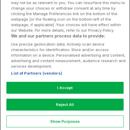
may not be as relevant to you. You can resurface this menu to
Stadsweekend
change your choices or withdraw consent at any time by
clicking the Manage Preferences link on the bottom of the
webpage [or the floating icon on the bottom-left of the
webpage, if applicable] .Your choices will have effect within
our Website. For more details, refer to our Privacy Policy.
Booking Enquiries:
info@hotellpremien.se
We and our partners process data to provide:
Hotellsupport:
scandinavian@digibreaks.com
Use precise geolocation data. Actively scan device
characteristics for identification. Store and/or access
information on a device. Personalised advertising and content,
advertising and content measurement, audience research and
Hotellpremien.se av en del av Coop
services development.
Sverige. Coop Sverige 171 88 Solna,
List of Partners (vendors)
Telefon: 010-742 00 00, Org.nr: 556710-
5480.
I Accept
Läs mer om Coops Partnererbjudande:
www.coop.se/medlem/partnererbjudande
Reject All
Nytt!
Show Purposes
Explore
Rea
My Trips
Profile