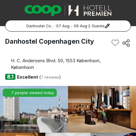
Danhostel Copenhagen City
·
07 Aug - 09 Aug
·
2 Guests
Popular Destinations:
Danhostel Copenhagen City
Hela Sverige
H. C. Andersens Blvd. 50, 1553 København,
Stockholm
København
8.1
Excellent
(
)
7 reviews
Göteborg
7 people viewed today
Malmö
Hela Norge
Oslo