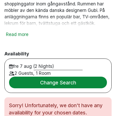
shoppinggator inom gångavstånd. Rummen har
möbler av den kända danska designern Gubi. På
anläggningarna finns en populär bar, TV-områden,
lekrum för barn, tvättstuga och ett gästkök.
Dubbelrum
Read more
Enkelrum
Familjerum
Bar
Availability
Parkering mot avgift 190 DKK/dygn, bokas vid
fre 7 aug (2 Nights)
ankomst
Rullstolsanpassat
2 Guests, 1 Room
Rökfritt
Change Search
24-timmars reception
Gästkök fritt att använda
Tvättservice
Sorry! Unfortunately, we don't have any
availability for your chosen dates.