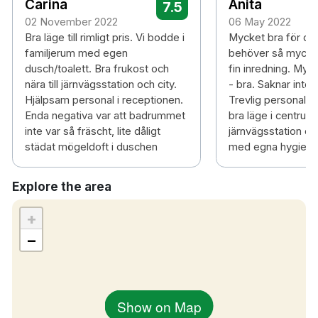
Carina
Anita
7.5
02 November 2022
06 May 2022
Bra läge till rimligt pris. Vi bodde i
Mycket bra för de
familjerum med egen
behöver så mycket
dusch/toalett. Bra frukost och
fin inredning. Myck
nära till järnvägsstation och city.
- bra. Saknar inte
Hjälpsam personal i receptionen.
Trevlig personal, 
Enda negativa var att badrummet
bra läge i centrum,
inte var så fräscht, lite dåligt
järnvägsstation oc
städat mögeldoft i duschen
med egna hygienart
Explore the area
+
−
Show on Map