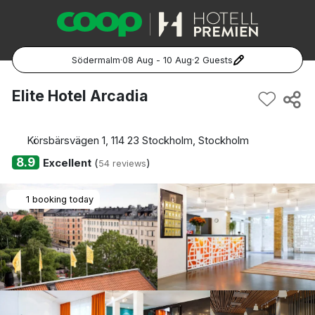
Södermalm
·
08 Aug - 10 Aug
·
2 Guests
Popular Destinations:
Elite Hotel Arcadia
Hela Sverige
Körsbärsvägen 1, 114 23 Stockholm, Stockholm
Stockholm
8.9
Excellent
(
)
54 reviews
Göteborg
1 booking today
Malmö
Hela Norge
Oslo