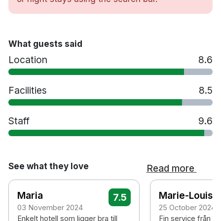
Värdeskåp
Skrivbord
Hårtork
What guests said
Vattenkokare
Strykjärn/strykbräda på begäran
Location
8.6
Gratis toalettartiklar
Gratis dagstidning
Facilities
8.5
Bastu
Gym
Staff
Restaurang
9.6
Tvättservice
Handikappsanpassade rum finns tillgängligt
Parkering mot en avgift
See what they love
Read more
Rökfritt
6 minuters promenad till Tekniska högskolan
tunnelbanestation
Maria
Marie-Louise
7.5
35 minuters promenad till Gamla Stan
03 November 2024
25 October 2024
40 minuters promenad till Djurgården
Enkelt hotell som ligger bra till
Fin service från pe