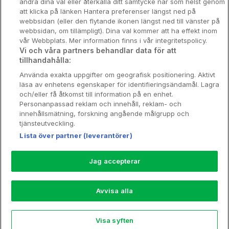
ändra dina val eller återkalla ditt samtycke när som helst genom
att klicka på länken Hantera preferenser längst ned på
Stadsweekend
webbsidan (eller den flytande ikonen längst ned till vänster på
webbsidan, om tillämpligt). Dina val kommer att ha effekt inom
vår Webbplats. Mer information finns i vår integritetspolicy.
Vi och våra partners behandlar data för att
tillhandahålla:
Booking Enquiries:
info@hotellpremien.se
Använda exakta uppgifter om geografisk positionering. Aktivt
Hotellsupport:
scandinavian@digibreaks.com
läsa av enhetens egenskaper för identifieringsändamål. Lagra
och/eller få åtkomst till information på en enhet.
Personanpassad reklam och innehåll, reklam- och
innehållsmätning, forskning angående målgrupp och
Hotellpremien.se av en del av Coop
tjänsteutveckling.
Sverige. Coop Sverige 171 88 Solna,
Lista över partner (leverantörer)
Telefon: 010-742 00 00, Org.nr: 556710-
5480.
Jag accepterar
Läs mer om Coops Partnererbjudande:
www.coop.se/medlem/partnererbjudande
Avvisa alla
Nytt!
Visa syften