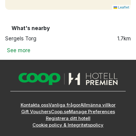
Leaflet
What's nearby
Sergels Torg
1.7km
See more
Kontakta oss
Vanliga frågor
Allmänna villkor
Gift Vouchers
Coop.se
Manage Preferences
Registrera ditt hotell
Cookie policy & Integritetspolicy