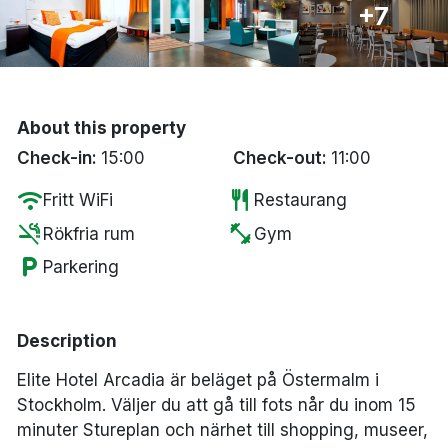
+7
Bergen
Hela Danmark
About this property
Done
Check-in:
15:00
Check-out:
11:00
wifi
restaurant
Fritt WiFi
Restaurang
smoke_free
fitness_center
Rökfria rum
Gym
local_parking
Parkering
Description
Elite Hotel Arcadia är beläget på Östermalm i
Stockholm. Väljer du att gå till fots når du inom 15
minuter Stureplan och närhet till shopping, museer,