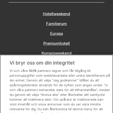
Hotellweekend
Familjerum
Europa
Premiumhotell
Kompisweekend
Vi bryr oss om din integritet
Storstadsweekend
Vi och våra
1015
partners lagrar och får tillgång till
Hotellrum under 995 kr
personuppgifter som webbläsardata eller unika identifierare på
din enhet. Genom att välja ”Jag godkänner” tillåter du att
Spahotell
spårningstekniker används för de syften som anges under "vi
och våra partners behandlar data för att tillhandahålla", medan
Sydsverige
du genom att välja "Avvisa alla" eller återkallar ditt samtycke
kommer att inaktivera dem. Om spårare är inaktiverade kan
Om Hotellpremien
visst innehåll och vissa annonser som du ser vara mindre
relevanta för dig. Du kan återkomma till denna meny för att
Nya hotell