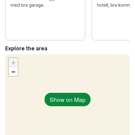
med bra garage.
hotell, bra kommun
5 minuters bilresa till Stockholm centralstation
30 minuters bilresa till Arlanda flygplats
Explore the area
+
−
Show on Map