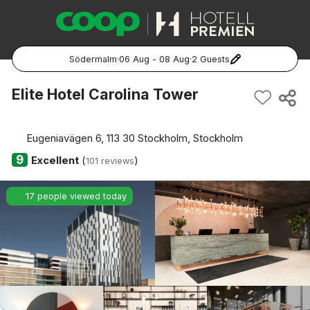
Södermalm
·
06 Aug - 08 Aug
·
2 Guests
Popular Destinations:
Elite Hotel Carolina Tower
Hela Sverige
Eugeniavägen 6, 113 30 Stockholm, Stockholm
Stockholm
9
Excellent
(
)
101 reviews
Göteborg
17 people viewed today
Malmö
Hela Norge
Oslo