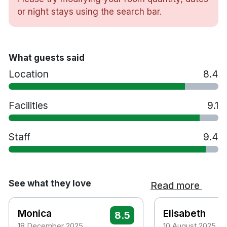
Skrivbord
or night stays using the search bar.
Hårtork
Vattenkokare
Strykjärn/strykbräda
Bastu
What guests said
Gym
Location
8.4
Restaurang
Husdjur är tillåtna mot en avgift. Vänligen ange
i kommentarsfältet vid bokning om ni önskar
Facilities
9.1
ett djurvänligt rum, då dessa finns i begränsat
antal
Staff
9.4
Handikappsanpassade rum finns tillgängliga
Parkering mot en avgift
Rökfritt
15 minuters promenad till S:t Eriksplan
See what they love
Read more
tunnelbanestation
8 minuters bilresa till Stockholm centralstation
Monica
Elisabeth
8.5
4km till Gamla Stan
18 December 2025
10 August 2025