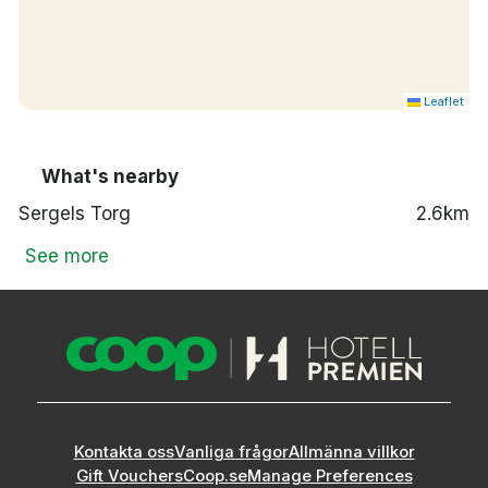
Leaflet
What's nearby
Sergels Torg
2.6km
See more
Kontakta oss
Vanliga frågor
Allmänna villkor
Gift Vouchers
Coop.se
Manage Preferences