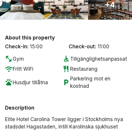
+4
Bergen
Hela Danmark
About this property
Done
Check-in:
15:00
Check-out:
11:00
fitness_center
accessible
Gym
Tillgänglighetsanpassat
wifi
restaurant
Fritt WiFi
Restaurang
Parkering mot en
pets
local_parking
Husdjur tillåtna
kostnad
Description
Elite Hotel Carolina Tower ligger i Stockholms nya
stadsdel Hagastaden, intill Karolinska sjukhuset