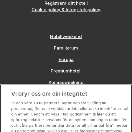
Registrera ditt hotell
Cookie policy & Integritetspolicy
Hotellweekend
Familjerum
Europa
Premiumhotell
Kompisweekend
Vi bryr oss om din integritet
Storstadsweekend
Vi och våra
1013
partners lagrar och får tillgång till
Hotellrum under 995 kr
personuppgifter som webbläsardata eller unika identifierare på
din enhet. Genom att välja ”Jag godkänner” tillåter du att
Spahotell
spårningstekniker används för de syften som anges under "vi
och våra partners behandlar data för att tillhandahålla", medan
Sydsverige
du genom att välja "Avvisa alla" eller återkallar ditt samtycke