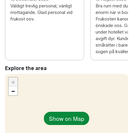
8km till Djurgården
Väldigt trevlig personal, vänligt
Bra rum med dusch
31 minuters bilresa till Arlanda flygplats
mottagande. Glad personal vid
enorm när vi bodde
frukost osv.
Frukosten kanonbra
önskade oss. Garage
under hotellet väld
avgift dyr. Kunde f
smårätter i baren 
sugen på kvällen. :
Explore the area
+
−
Show on Map