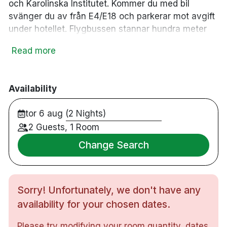
och Karolinska Institutet. Kommer du med bil
svänger du av från E4/E18 och parkerar mot avgift
under hotellet. Flygbussen stannar hundra meter
från hotellet och med lokalbuss kan man åka direkt
Read more
från T-Centralen till hållplatsen utanför hotellet.
Här erbjuds 221 modernt inredda hotellrum med
helkaklade badrum, en restaurang med
Availability
uteservering samt skygym på våning 16 med en
härlig utsikt över Stockholm. Du kan även som
tor 6 aug (2 Nights)
gäst koppla av i hotellets relaxavdelning med
2 Guests, 1 Room
bastu.
Change Search
221 rum
Dubbelrum
Badrum med dusch
Sorry! Unfortunately, we don't have any
Gratis WiFi
TV
availability for your chosen dates.
Värdeskåp
Please try modifying your room quantity, dates