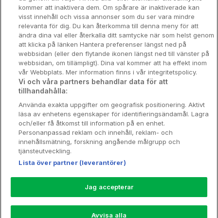
kommer att inaktivera dem. Om spårare är inaktiverade kan
Om Hotellpremien
visst innehåll och vissa annonser som du ser vara mindre
relevanta för dig. Du kan återkomma till denna meny för att
Nya hotell
ändra dina val eller återkalla ditt samtycke när som helst genom
att klicka på länken Hantera preferenser längst ned på
Stadsweekend
webbsidan (eller den flytande ikonen längst ned till vänster på
webbsidan, om tillämpligt). Dina val kommer att ha effekt inom
vår Webbplats. Mer information finns i vår integritetspolicy.
Vi och våra partners behandlar data för att
tillhandahålla:
Booking Enquiries:
info@hotellpremien.se
Använda exakta uppgifter om geografisk positionering. Aktivt
Hotellsupport:
scandinavian@digibreaks.com
läsa av enhetens egenskaper för identifieringsändamål. Lagra
och/eller få åtkomst till information på en enhet.
Personanpassad reklam och innehåll, reklam- och
innehållsmätning, forskning angående målgrupp och
Hotellpremien.se av en del av Coop
tjänsteutveckling.
Sverige. Coop Sverige 171 88 Solna,
Lista över partner (leverantörer)
Telefon: 010-742 00 00, Org.nr: 556710-
5480.
Jag accepterar
Läs mer om Coops Partnererbjudande:
www.coop.se/medlem/partnererbjudande
Avvisa alla