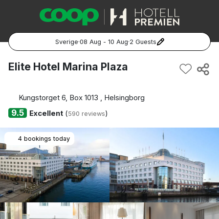
Sverige
·
08 Aug - 10 Aug
·
2 Guests
Popular Destinations:
Elite Hotel Marina Plaza
Hela Sverige
Kungstorget 6, Box 1013 , Helsingborg
Stockholm
9.5
Excellent
(
)
590 reviews
Göteborg
4 bookings today
Malmö
Hela Norge
Oslo