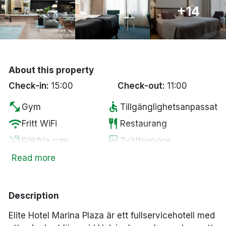
+14
Bergen
Hela Danmark
Done
About this property
Check-in:
15:00
Check-out:
11:00
fitness_center
accessible
Gym
Tillgänglighetsanpassat
wifi
restaurant
Fritt WiFi
Restaurang
smoke_free
local_laundry_service
Rökfria rum
Tvättservice
sauna
pets
Bastu
Husdjur tillåtna
Read more
tv
room_service
Smart-TV
Rumsservice
Parkering mot en
wine_bar
local_parking
Description
Minibar
kostnad
Elite Hotel Marina Plaza är ett fullservicehotell med
room_service
Familjerum