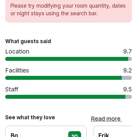
i gymmet.
Please try modifying your room quantity, dates
or night stays using the search bar.
194 rum
Husdjur är tillåtna mot en avgift. Vänligen ange
What guests said
i kommentarsfältet vid bokning om ni önskar
Location
9.7
ett djurvänligt rum, då dessa finns i begränsat
antal
Tillgänglighetsanpassade rum finns
Facilities
9.2
tillgängliga
Beläget vid Helsingborgs hamn
Staff
9.5
3 minuters promenad till Knutpunkten
5 minuters promenad till Helsingborgs
centralstation
8 minuters promenad till Kärnan
See what they love
Read more
32 minuters bilresa till Helsingborg Ängelholm
flygplats
Bo
Erik
10