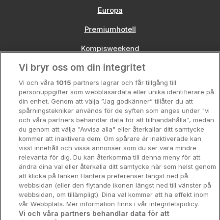
Europa
Premiumhotell
Kompisweekend
Vi bryr oss om din integritet
Storstadsweekend
Vi och våra
1015
partners lagrar och får tillgång till
Hotellrum under 995 kr
personuppgifter som webbläsardata eller unika identifierare på
din enhet. Genom att välja ”Jag godkänner” tillåter du att
Spahotell
spårningstekniker används för de syften som anges under "vi
och våra partners behandlar data för att tillhandahålla", medan
Sydsverige
du genom att välja "Avvisa alla" eller återkallar ditt samtycke
kommer att inaktivera dem. Om spårare är inaktiverade kan
Om Hotellpremien
visst innehåll och vissa annonser som du ser vara mindre
relevanta för dig. Du kan återkomma till denna meny för att
Nya hotell
ändra dina val eller återkalla ditt samtycke när som helst genom
att klicka på länken Hantera preferenser längst ned på
Stadsweekend
webbsidan (eller den flytande ikonen längst ned till vänster på
webbsidan, om tillämpligt). Dina val kommer att ha effekt inom
vår Webbplats. Mer information finns i vår integritetspolicy.
Vi och våra partners behandlar data för att