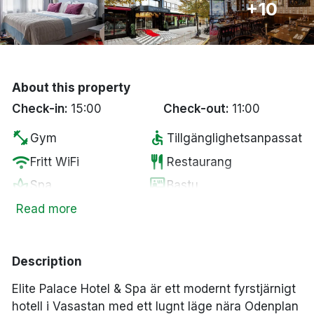
+10
Bergen
Hela Danmark
About this property
Done
Check-in:
15:00
Check-out:
11:00
fitness_center
accessible
Gym
Tillgänglighetsanpassat
wifi
restaurant
Fritt WiFi
Restaurang
spa
sauna
Spa
Bastu
hot_tub
pets
Bubbelpool
Husdjur tillåtna
Read more
local_parking
local_laundry_service
Parkering
Tvättservice
local_bar
wine_bar
Bar
Minibar
Description
sauna
pool
Ångbastu
Inomhuspool
Elite Palace Hotel & Spa är ett modernt fyrstjärnigt
room_service
tv
Rumsservice
Smart-TV
hotell i Vasastan med ett lugnt läge nära Odenplan