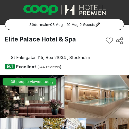
Södermalm
·
08 Aug - 10 Aug
·
2 Guests
Popular Destinations:
Elite Palace Hotel & Spa
Hela Sverige
St Eriksgatan 115, Box 21034 , Stockholm
Stockholm
9.1
Excellent
(
)
144 reviews
Göteborg
38 people viewed today
Malmö
Hela Norge
Oslo