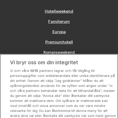
Hotellweekend
Familjerum
Europa
Premiumhotell
Kompisweekend
Vi bryr oss om din integritet
Storstadsweekend
Vi och våra
1015
partners lagrar och får tillgång till
Hotellrum under 995 kr
personuppgifter som webbläsardata eller unika identifierare på
din enhet. Genom att välja ”Jag godkänner” tillåter du att
Spahotell
spårningstekniker används för de syften som anges under "vi
och våra partners behandlar data för att tillhandahålla", medan
Sydsverige
du genom att välja "Avvisa alla" eller återkallar ditt samtycke
kommer att inaktivera dem. Om spårare är inaktiverade kan
Om Hotellpremien
visst innehåll och vissa annonser som du ser vara mindre
relevanta för dig. Du kan återkomma till denna meny för att
Nya hotell
ändra dina val eller återkalla ditt samtycke när som helst genom