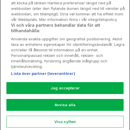
att klicka på länken Hantera preferenser längst ned på
Stadsweekend
webbsidan (eller den flytande ikonen längst ned till vänster på
webbsidan, om tillämpligt). Dina val kommer att ha effekt inom
vår Webbplats. Mer information finns i vår integritetspolicy.
Vi och våra partners behandlar data för att
tillhandahålla:
Booking Enquiries:
info@hotellpremien.se
Använda exakta uppgifter om geografisk positionering. Aktivt
Hotellsupport:
scandinavian@digibreaks.com
läsa av enhetens egenskaper för identifieringsändamål. Lagra
och/eller få åtkomst till information på en enhet.
Personanpassad reklam och innehåll, reklam- och
innehållsmätning, forskning angående målgrupp och
Hotellpremien.se av en del av Coop
tjänsteutveckling.
Sverige. Coop Sverige 171 88 Solna,
Lista över partner (leverantörer)
Telefon: 010-742 00 00, Org.nr: 556710-
5480.
Jag accepterar
Läs mer om Coops Partnererbjudande:
www.coop.se/medlem/partnererbjudande
Avvisa alla
Nytt!
Visa syften
Explore
Rea
My Trips
Profile