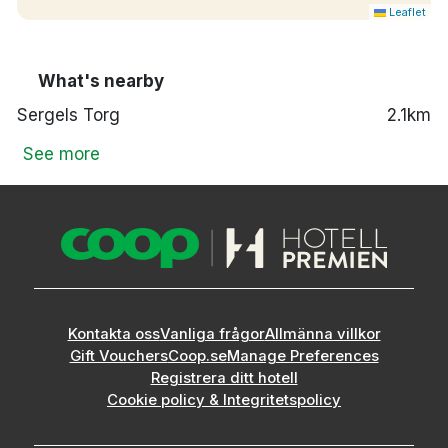
Leaflet
What's nearby
Sergels Torg
2.1km
See more
Kontakta oss
Vanliga frågor
Allmänna villkor
Gift Vouchers
Coop.se
Manage Preferences
Registrera ditt hotell
Cookie policy & Integritetspolicy