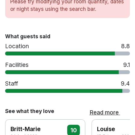
Please try modifying your room quantity, dates
or night stays using the search bar.
382 rum
Värdeskåp
Skrivbord
Hårtork
What guests said
Vattenkokare
Location
8.8
Husdjur tillåts mot en avgift. Vänligen kontakta hotellet i
förväg för att bekräfta tillgänglighet.
Facilities
9.1
Flygbussarna stannar precis utanför hotellet
3 minuters promenad till Odensplan pendeltågsstation
10 minuters promenad till Odenplan tunnelbanestation
Staff
9.4
25 minuters promenad till Stockholm centralstation
40 minuters promenad till Gamla Stan
20 minuters bilresa till Djurgården
See what they love
30 minuters bilresa till Arlanda flygplats
Read more
Britt-Marie
Louise
10