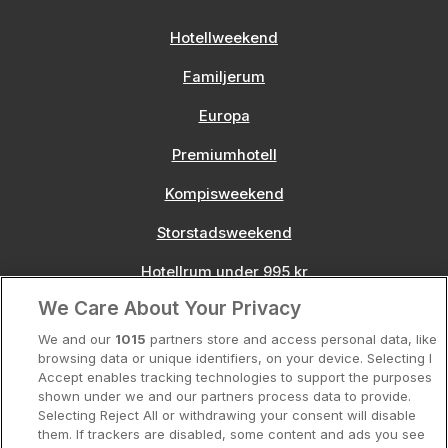
Hotellweekend
Familjerum
Europa
Premiumhotell
Kompisweekend
Storstadsweekend
Hotellrum under 995 kr
We Care About Your Privacy
Spahotell
We and our
1015
partners store and access personal data, like
Sydsverige
browsing data or unique identifiers, on your device. Selecting I
Accept enables tracking technologies to support the purposes
Om Hotellpremien
shown under we and our partners process data to provide.
Selecting Reject All or withdrawing your consent will disable
Nya hotell
them. If trackers are disabled, some content and ads you see