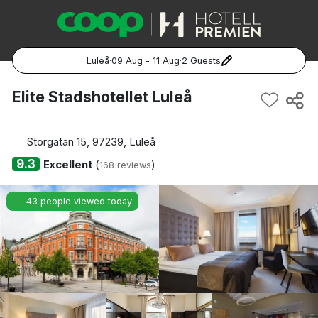
Luleå
·
09 Aug - 11 Aug
·
2 Guests
Popular Destinations:
Elite Stadshotellet Luleå
Hela Sverige
Storgatan 15, 97239, Luleå
Stockholm
9.3
Excellent
(
)
168 reviews
Göteborg
43 people viewed today
Malmö
Hela Norge
Oslo