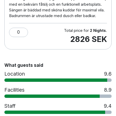
Handikappsanpassade rum finns tillgängliga
med en bekväm fåtölj och en funktionell arbetsplats.
Parkering mot en avgift
Sängen är bäddad med sköna kuddar för maximal vila.
Rökfritt
Badrummen är utrustade med dusch eller badkar.
10 minuters promenad till Luleå centralstation
4,3km till Luleås tekniska universitet
Total price for
2 Nights
.
0
10km till Gammelstad
2826 SEK
10 minuters bilresa till Luleå flygplats
What guests said
Location
9.6
Facilities
8.9
Staff
9.4