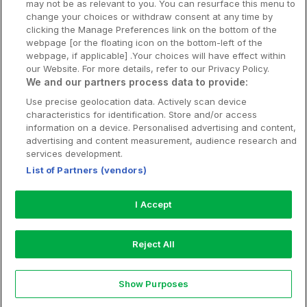
may not be as relevant to you. You can resurface this menu to
Stadsweekend
change your choices or withdraw consent at any time by
clicking the Manage Preferences link on the bottom of the
webpage [or the floating icon on the bottom-left of the
webpage, if applicable] .Your choices will have effect within
our Website. For more details, refer to our Privacy Policy.
Booking Enquiries:
info@hotellpremien.se
We and our partners process data to provide:
Hotellsupport:
scandinavian@digibreaks.com
Use precise geolocation data. Actively scan device
characteristics for identification. Store and/or access
information on a device. Personalised advertising and content,
advertising and content measurement, audience research and
Hotellpremien.se av en del av Coop
services development.
Sverige. Coop Sverige 171 88 Solna,
List of Partners (vendors)
Telefon: 010-742 00 00, Org.nr: 556710-
5480.
I Accept
Läs mer om Coops Partnererbjudande:
www.coop.se/medlem/partnererbjudande
Reject All
Nytt!
Show Purposes
Explore
Rea
My Trips
Profile