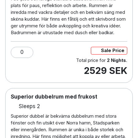
plats för paus, reflektion och arbete. Rummen är
159 rum
inredda med vackra detaljer och en bekväm säng med
Dubbelrum
sköna kuddar. Här finns en fåtölj och ett skrivbord som
Badrum med kombinerad dusch & badkar
ger utrymme för både avkoppling och kreativa idéer.
Gratis WiFi
Badrummen är utrustade med dusch eller badkar.
TV
Skrivbord
Sale Price
0
Hårtork
Total price for
2 Nights
.
Gratis toalettartiklar
2529 SEK
Gym & Bastu i anslutning till hotellet
Tre restauranger - Karl August, Aiko & The
Bishops Arms
Tvättservice
Superior dubbelrum med frukost
Sen utcheckning mot en avgift - i mån av plats
Sleeps 2
Husdjur är tillåtna mot en avgift. Vänligen ange
i kommentarsfältet vid bokning om ni önskar
Superior dubbel är bekväma dubbelrum med stora
fönster och fin utsikt över Norra hamn, Stadsparken
ett djurvänligt rum, då dessa finns i begränsat
eller innergården. Rummen är unika i både storlek och
antal
inredning. Här finns möjlighet att koppla av eller arbeta,