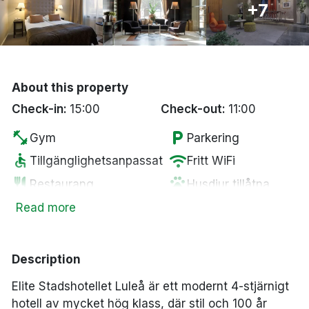
+7
Bergen
Hela Danmark
About this property
Done
Check-in:
15:00
Check-out:
11:00
fitness_center
local_parking
Gym
Parkering
accessible
wifi
Tillgänglighetsanpassat
Fritt WiFi
restaurant
pets
Restaurang
Husdjur tillåtna
smoke_free
Rökfria rum
Read more
Description
Elite Stadshotellet Luleå är ett modernt 4-stjärnigt
hotell av mycket hög klass, där stil och 100 år