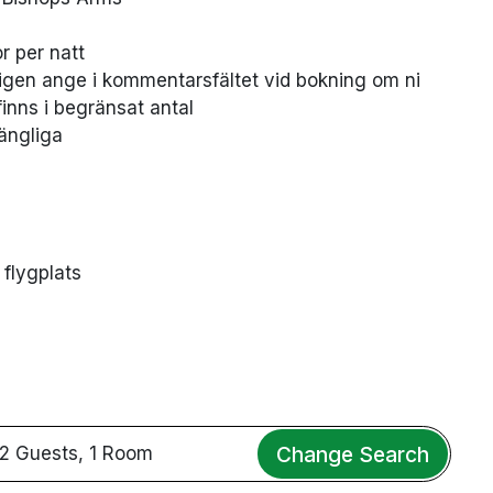
r per natt
nligen ange i kommentarsfältet vid bokning om ni
finns i begränsat antal
ängliga
 flygplats
Change Search
2 Guests, 1 Room