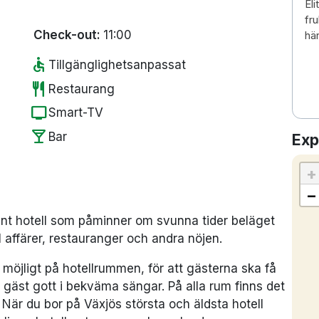
Eli
fru
Check-out:
11:00
hä
accessible
Tillgänglighetsanpassat
restaurant
Restaurang
tv
Smart-TV
local_bar
Bar
Exp
+
−
 fint hotell som påminner om svunna tider beläget
l affärer, restauranger och andra nöjen.
möjligt på hotellrummen, för att gästerna ska få
gäst gott i bekväma sängar. På alla rum finns det
 När du bor på Växjös största och äldsta hotell