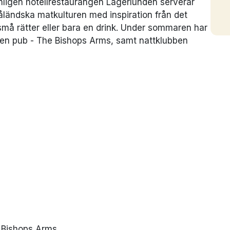
mligen hotellrestaurangen Lagerlunden serverar
ländska matkulturen med inspiration från det
 små rätter eller bara en drink. Under sommaren har
å en pub - The Bishops Arms, samt nattklubben
 Bishops Arms