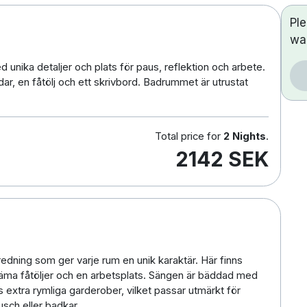
Pl
wa
 unika detaljer och plats för paus, reflektion och arbete.
 en fåtölj och ett skrivbord. Badrummet är utrustat
Total price for
2 Nights
.
2142 SEK
redning som ger varje rum en unik karaktär. Här finns
väma fåtöljer och en arbetsplats. Sängen är bäddad med
s extra rymliga garderober, vilket passar utmärkt för
sch eller badkar.