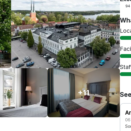
94
Wha
Loc
Faci
Staf
+11
See
An
06
Som