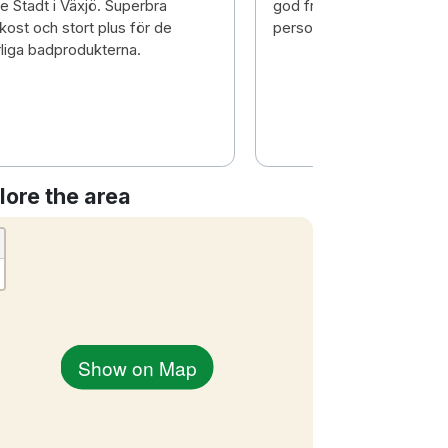
te Stadt i Växjö. Superbra
god frukost och bra och t
kost och stort plus för de
personal
rliga badprodukterna.
lore the area
Show on Map