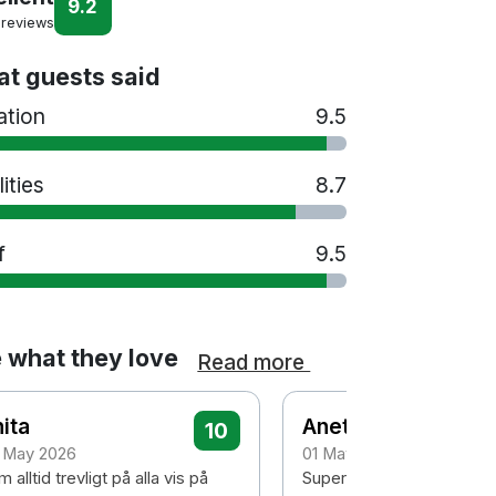
9.2
 reviews
t guests said
ation
9.5
lities
8.7
f
9.5
 what they love
Read more
ita
Anette
10
 May 2026
01 May 2026
 alltid trevligt på alla vis på
Supermysigt hotell med b