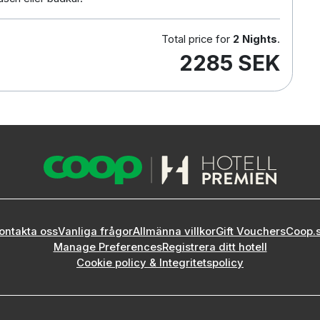
Total price for
2 Nights
.
2285 SEK
ontakta oss
Vanliga frågor
Allmänna villkor
Gift Vouchers
Coop.
Manage Preferences
Registrera ditt hotell
Cookie policy & Integritetspolicy