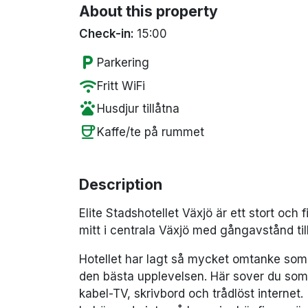
About this property
Check-in:
15:00
local_parking
Parkering
wifi
Fritt WiFi
pets
Husdjur tillåtna
coffee
Kaffe/te på rummet
Description
Elite Stadshotellet Växjö är ett stort och
mitt i centrala Växjö med gångavstånd til
Hotellet har lagt så mycket omtanke som 
den bästa upplevelsen. Här sover du som 
kabel-TV, skrivbord och trådlöst internet.