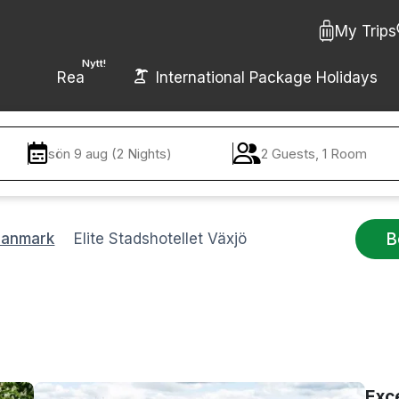
My Trips
Nytt!
Rea
International Package Holidays
sön 9 aug (2 Nights)
2 Guests, 1 Room
B
Danmark
Elite Stadshotellet Växjö
Exc