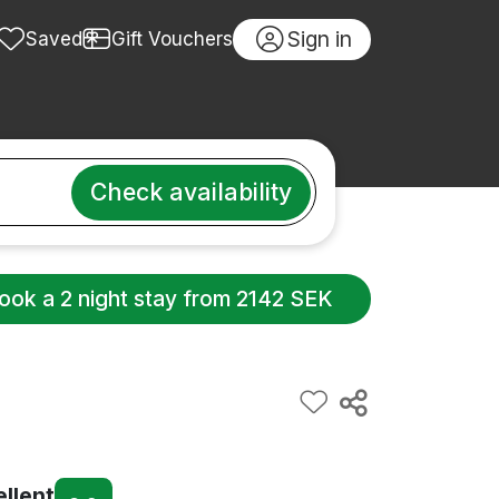
Sign in
Saved
Gift Vouchers
Check availability
ook a 2 night stay from 2142 SEK
ellent