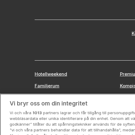
K
Hotellweekend
Premiu
Familjerum
Kompi
Europa
Stors
Vi bryr oss om din integritet
Vi och våra
1013
partners lagrar och får tillgång till personuppgif
webbläsardata eller unika identifierare på din enhet. Genom att vä
godkänner” tillåter du att spårningstekniker används för de syft
"vi och våra partners behandlar data för att tillhandahålla", meda