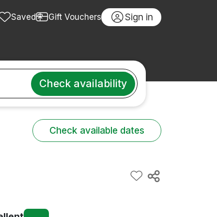
Sign in
Saved
Gift Vouchers
Check availability
Check available dates
ellent