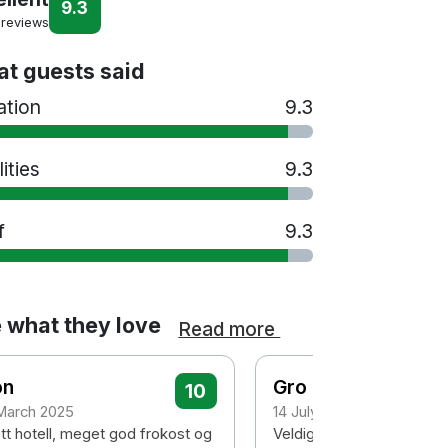
9.3
 reviews
t guests said
ation
9.3
lities
9.3
f
9.3
 what they love
Read more
on
Gro
10
 March 2025
14 July 2024
ott hotell, meget god frokost og
Veldig koselig hotell, med