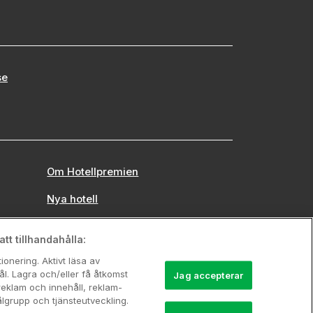
se
Om Hotellpremien
Nya hotell
Stadsweekend
tt tillhandahålla:
onering. Aktivt läsa av
l. Lagra och/eller få åtkomst
Jag accepterar
reklam och innehåll, reklam-
grupp och tjänsteutveckling.