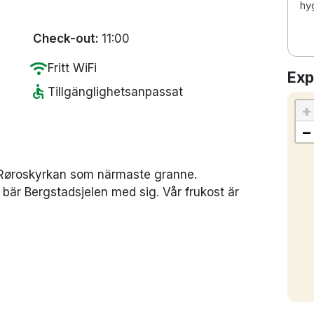
hy
Check-out:
11:00
wifi
Fritt WiFi
Exp
accessible
Tillgänglighetsanpassat
+
−
d Røroskyrkan som närmaste granne.
bär Bergstadsjelen med sig. Vår frukost är