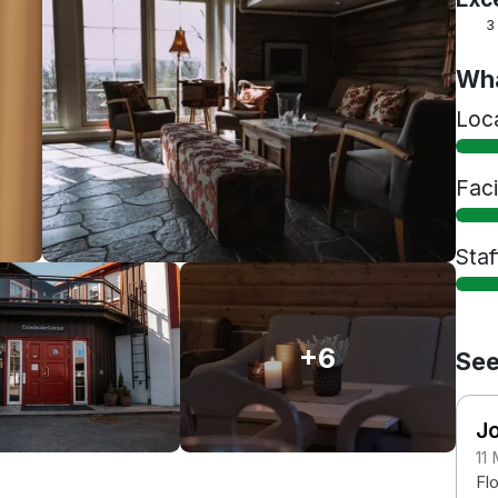
3
Wha
Loc
Faci
Staf
+6
See
J
11
Fl