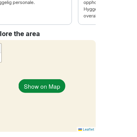
ggelig personale.
oppholdsrom. Nydelig fro
Hyggelige ansatte. Rent 
overalt.
lore the area
Show on Map
Leaflet