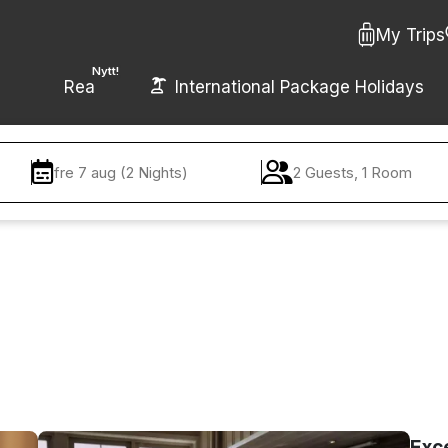
My Trips
Nytt!
Rea
International Package Holidays
fre 7 aug (2 Nights)
2 Guests, 1 Room
Exc