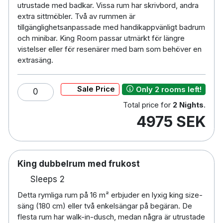
utrustade med badkar. Vissa rum har skrivbord, andra
extra sittmöbler. Två av rummen är
tillgänglighetsanpassade med handikappvänligt badrum
och minibar. King Room passar utmärkt för längre
vistelser eller för resenärer med barn som behöver en
extrasäng.
Sale Price
Only 2 rooms left!
0
Total price for
2 Nights
.
4975 SEK
King dubbelrum med frukost
Sleeps 2
Detta rymliga rum på 16 m² erbjuder en lyxig king size-
säng (180 cm) eller två enkelsängar på begäran. De
flesta rum har walk-in-dusch, medan några är utrustade