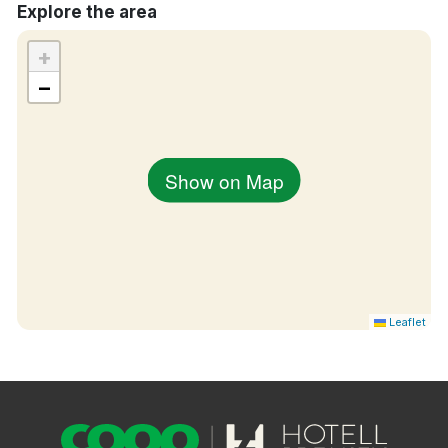
Explore the area
+
−
Show on Map
Leaflet