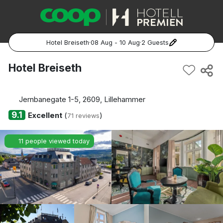
Hotel Breiseth
·
08 Aug - 10 Aug
·
2 Guests
Popular Destinations:
Hotel Breiseth
Hela Sverige
Jernbanegate 1-5, 2609, Lillehammer
Stockholm
9.1
Excellent
(
)
71 reviews
Göteborg
11 people viewed today
Malmö
Hela Norge
Oslo