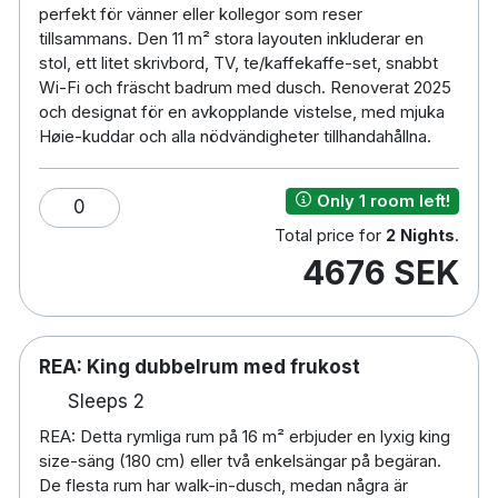
perfekt för vänner eller kollegor som reser
tillsammans. Den 11 m² stora layouten inkluderar en
stol, ett litet skrivbord, TV, te/kaffekaffe-set, snabbt
Wi-Fi och fräscht badrum med dusch. Renoverat 2025
och designat för en avkopplande vistelse, med mjuka
Høie-kuddar och alla nödvändigheter tillhandahållna.
Only 1 room left!
0
Total price for
2 Nights
.
4676 SEK
REA: King dubbelrum med frukost
Sleeps 2
REA: Detta rymliga rum på 16 m² erbjuder en lyxig king
size-säng (180 cm) eller två enkelsängar på begäran.
De flesta rum har walk-in-dusch, medan några är