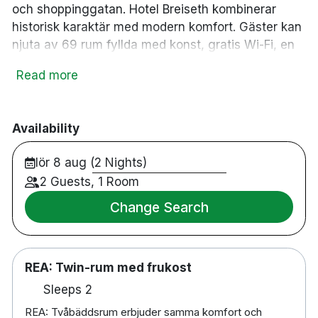
och shoppinggatan. Hotel Breiseth kombinerar
historisk karaktär med modern komfort. Gäster kan
njuta av 69 rum fyllda med konst, gratis Wi-Fi, en
generös frukostbuffé och inbjudande områden som
Read more
vardagsrum och lugn innergård. Hotellet har också
gym, bastu, takterrass och unika sviter i den
ursprungliga byggnaden från 1913. Ett perfekt
Availability
utgångspunkt året runt – nära skidspår,
vandringsleder, museer och gallerier. Äkta
lör 8 aug (2 Nights)
gästfrihet, lokal kultur och personlig service gör
2 Guests, 1 Room
Breiseth unikt.
Change Search
🏨 69 rum
🚿 Bad med dusch eller badkar
REA: Twin-rum med frukost
📶 Gratis WiFi
Sleeps 2
📺 TV
REA: Tvåbäddsrum erbjuder samma komfort och
🖋️ Skrivbord