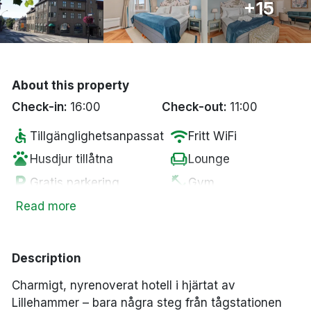
+15
Bergen
Hela Danmark
About this property
Done
Check-in:
16:00
Check-out:
11:00
accessible
wifi
Tillgänglighetsanpassat
Fritt WiFi
pets
chair
Husdjur tillåtna
Lounge
local_parking
fitness_center
Gratis parkering
Gym
smoke_free
deck
Rökfria rum
Tradgård/balkong
Read more
room_service
sauna
Gratis mineralvatten
Bastu
local_bar
Bar
Description
Charmigt, nyrenoverat hotell i hjärtat av
Lillehammer – bara några steg från tågstationen