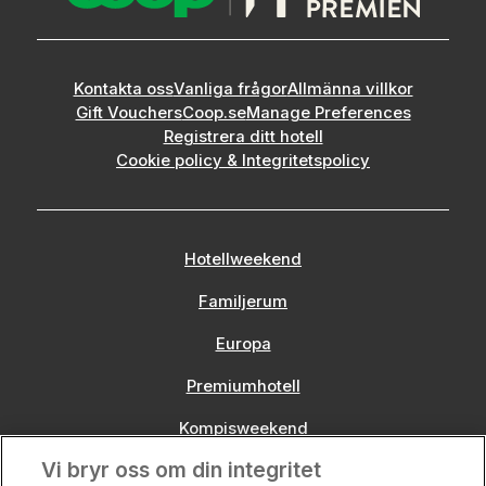
Kontakta oss
Vanliga frågor
Allmänna villkor
Gift Vouchers
Coop.se
Manage Preferences
Registrera ditt hotell
Cookie policy & Integritetspolicy
Hotellweekend
Familjerum
Europa
Premiumhotell
Kompisweekend
Vi bryr oss om din integritet
Storstadsweekend