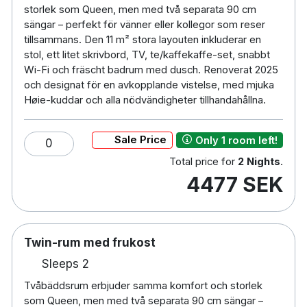
storlek som Queen, men med två separata 90 cm
🧺 Strykjärn/stryktvätt på begäran
sängar – perfekt för vänner eller kollegor som reser
🍽️ Frukost inkluderad
tillsammans. Den 11 m² stora layouten inkluderar en
🍸 Bar
stol, ett litet skrivbord, TV, te/kaffekaffe-set, snabbt
🌇 Takterrass
Wi-Fi och fräscht badrum med dusch. Renoverat 2025
🌿 Innegård
och designat för en avkopplande vistelse, med mjuka
Høie-kuddar och alla nödvändigheter tillhandahållna.
⏰ Sen utcheckning mot en avgift
🐾 Husdjur är tillåtna mot en avgift
♿ Handikapprum finns tillgängliga
Sale Price
Only 1 room left!
0
🅿️ Förhandsbokning av parkeringsplats eller gratis
Total price for
2 Nights
.
vid tillgång
4477 SEK
🚶‍♂️3 minuters promenad till Lillehammer station
🚗 2 timmars bilfärd till Oslo Gardermoen flygplats
Twin-rum med frukost
Hotel Breiseth är Miljöfyrtorn certifierat
Sleeps 2
Tvåbäddsrum erbjuder samma komfort och storlek
som Queen, men med två separata 90 cm sängar –