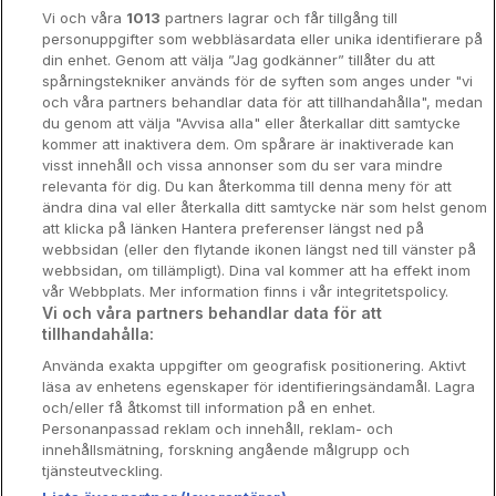
Vi och våra
1013
partners lagrar och får tillgång till
Hotellrum under 995 kr
personuppgifter som webbläsardata eller unika identifierare på
din enhet. Genom att välja ”Jag godkänner” tillåter du att
Spahotell
spårningstekniker används för de syften som anges under "vi
och våra partners behandlar data för att tillhandahålla", medan
Sydsverige
du genom att välja "Avvisa alla" eller återkallar ditt samtycke
kommer att inaktivera dem. Om spårare är inaktiverade kan
Om Hotellpremien
visst innehåll och vissa annonser som du ser vara mindre
relevanta för dig. Du kan återkomma till denna meny för att
Nya hotell
ändra dina val eller återkalla ditt samtycke när som helst genom
att klicka på länken Hantera preferenser längst ned på
Stadsweekend
webbsidan (eller den flytande ikonen längst ned till vänster på
webbsidan, om tillämpligt). Dina val kommer att ha effekt inom
vår Webbplats. Mer information finns i vår integritetspolicy.
Vi och våra partners behandlar data för att
tillhandahålla:
Booking Enquiries:
info@hotellpremien.se
Använda exakta uppgifter om geografisk positionering. Aktivt
Hotellsupport:
scandinavian@digibreaks.com
läsa av enhetens egenskaper för identifieringsändamål. Lagra
och/eller få åtkomst till information på en enhet.
Personanpassad reklam och innehåll, reklam- och
innehållsmätning, forskning angående målgrupp och
Hotellpremien.se av en del av Coop
tjänsteutveckling.
Sverige. Coop Sverige 171 88 Solna,