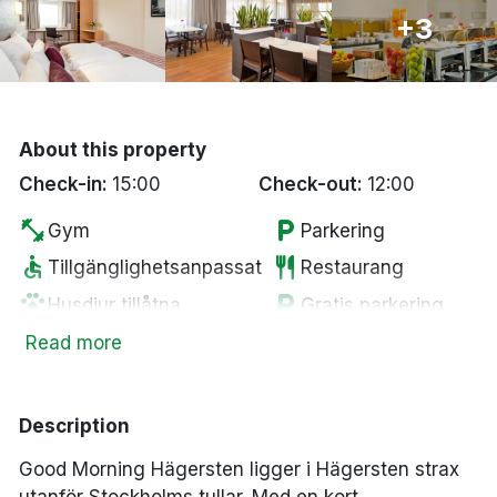
Bergen
+3
Hela Danmark
Done
About this property
Check-in:
15:00
Check-out:
12:00
fitness_center
local_parking
Gym
Parkering
accessible
restaurant
Tillgänglighetsanpassat
Restaurang
pets
local_parking
Husdjur tillåtna
Gratis parkering
wifi
tv
Fritt WiFi
Smart-TV
Read more
sauna
local_laundry_service
Bastu
Tvättservice
Description
Good Morning Hägersten ligger i Hägersten strax
utanför Stockholms tullar.
Med en kort