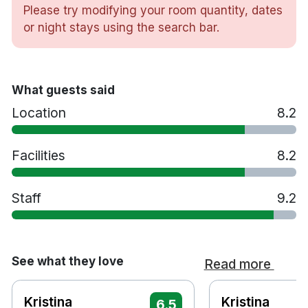
trappa ned med ett stort utbud av klasser,
Please try modifying your room quantity, dates
spinningssal, träningsredskap och bastu.
or night stays using the search bar.
206 rom
Dubbelrum & familjerum
Badrum med dusch
What guests said
Gratis WiFi
Location
8.2
TV
Skrivbord
Gratis toalettartiklar
Facilities
8.2
Bastu
Gym
Staff
9.2
Restaurang
Spjälsäng
Extrasäng mot en avgift på 200 kronor per
natt
See what they love
Read more
Husdjur tillåts mot en avgift på 200 kronor
Handikappanpassade rum finns tillgänglig
Kristina
Kristina
6.5
Gratis parkering på många platser