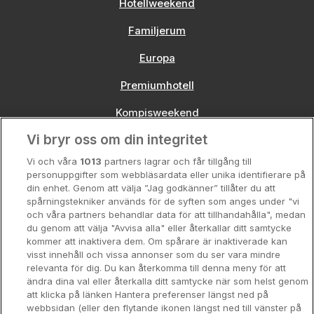
Hotellweekend
Familjerum
Europa
Premiumhotell
Kompisweekend
Vi bryr oss om din integritet
Storstadsweekend
Vi och våra
1013
partners lagrar och får tillgång till
Hotellrum under 995 kr
personuppgifter som webbläsardata eller unika identifierare på
din enhet. Genom att välja ”Jag godkänner” tillåter du att
Spahotell
spårningstekniker används för de syften som anges under "vi
och våra partners behandlar data för att tillhandahålla", medan
Sydsverige
du genom att välja "Avvisa alla" eller återkallar ditt samtycke
kommer att inaktivera dem. Om spårare är inaktiverade kan
Om Hotellpremien
visst innehåll och vissa annonser som du ser vara mindre
relevanta för dig. Du kan återkomma till denna meny för att
Nya hotell
ändra dina val eller återkalla ditt samtycke när som helst genom
att klicka på länken Hantera preferenser längst ned på
Stadsweekend
webbsidan (eller den flytande ikonen längst ned till vänster på