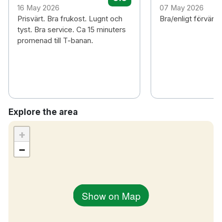
16 May 2026
07 May 2026
Rökfritt
Prisvärt. Bra frukost. Lugnt och
Bra/enligt förväntn
10 minuters promenad till Västertorps
tyst. Bra service. Ca 15 minuters
tunnelbanestation
promenad till T-banan.
15 minuters bilresa till Stockholms
centralstation
45 minuters bilresa till Arlanda flygplats
14 km till Gamla Stan
Explore the area
+
−
Show on Map