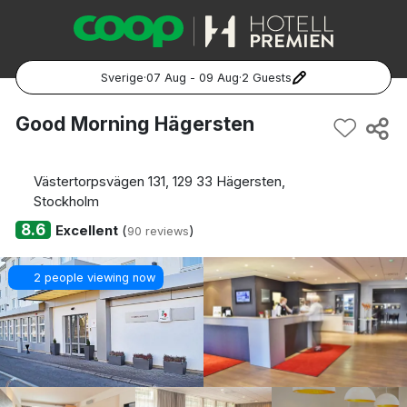
Sverige
·
07 Aug - 09 Aug
·
2 Guests
Popular Destinations:
Good Morning Hägersten
Hela Sverige
Västertorpsvägen 131, 129 33 Hägersten,
Stockholm
Stockholm
8.6
Excellent
(
)
90 reviews
Göteborg
2 people viewing now
Malmö
Hela Norge
Oslo