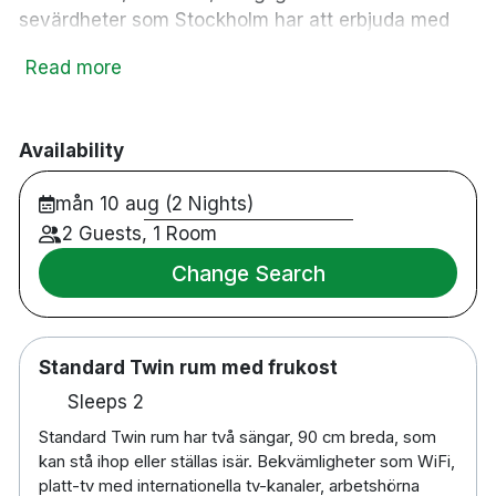
sevärdheter som Stockholm har att erbjuda med
tunnelbanan. I hotellets restaurang kan du koppla
Read more
av och stilla hungern. På kvällarna serverar vi
middag och dygnet runt har du möjlighet att
beställa enklare rätter från snack-menyn.
Availability
87 rum
mån 10 aug (2 Nights)
Dubbelrum
Badrum med dusch
2 Guests, 1 Room
Gratis WiFi
Change Search
TV
Skrivbord
Gratis dagstidning
Standard Twin rum med frukost
Restaurang
Tvättservice
Sleeps 2
Husdjur tillåts mot en avgift
Standard Twin rum har två sängar, 90 cm breda, som
Handikappsanpassade rum finns tillgängliga
kan stå ihop eller ställas isär. Bekvämligheter som WiFi,
Parkering mot en avgift
platt-tv med internationella tv-kanaler, arbetshörna