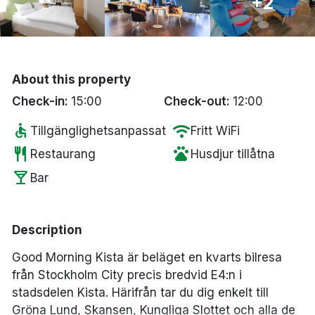
+2
Bergen
Hela Danmark
About this property
Done
Check-in:
15:00
Check-out:
12:00
accessible
wifi
Tillgänglighetsanpassat
Fritt WiFi
restaurant
pets
Restaurang
Husdjur tillåtna
local_bar
Bar
Description
Good Morning Kista är beläget en kvarts bilresa
från Stockholm City precis bredvid E4:n i
stadsdelen Kista. Härifrån tar du dig enkelt till
Gröna Lund, Skansen, Kungliga Slottet och alla de