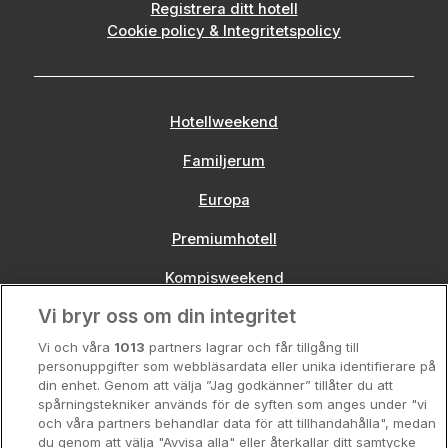
Registrera ditt hotell
Cookie policy & Integritetspolicy
Hotellweekend
Familjerum
Europa
Premiumhotell
Kompisweekend
Vi bryr oss om din integritet
Storstadsweekend
Vi och våra
1013
partners lagrar och får tillgång till
Hotellrum under 995 kr
personuppgifter som webbläsardata eller unika identifierare på
din enhet. Genom att välja ”Jag godkänner” tillåter du att
Spahotell
spårningstekniker används för de syften som anges under "vi
och våra partners behandlar data för att tillhandahålla", medan
Sydsverige
du genom att välja "Avvisa alla" eller återkallar ditt samtycke