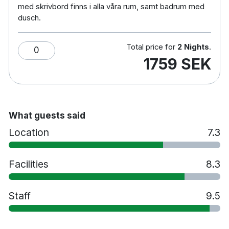
Rökfritt
med skrivbord finns i alla våra rum, samt badrum med
dusch.
5 minuters promenad till Akalla
tunnelbanestation
30 minuters promenad till Kista Galleria &
Total price for
2 Nights
.
0
Kistamässan
1759 SEK
25 minuters bilresa till Arlanda flygplats
What guests said
Location
7.3
Facilities
8.3
Staff
9.5