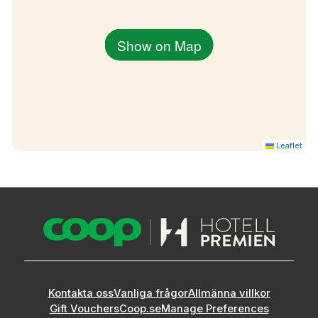
Show on Map
Leaflet
Kontakta oss
Vanliga frågor
Allmänna villkor
Gift Vouchers
Coop.se
Manage Preferences