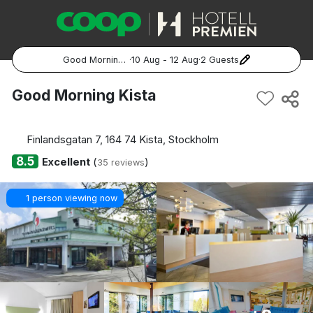
Good Morning Kista
·
10 Aug - 12 Aug
·
2 Guests
Popular Destinations:
Good Morning Kista
Hela Sverige
Finlandsgatan 7, 164 74 Kista, Stockholm
Stockholm
8.5
Excellent
(
)
35 reviews
Göteborg
1 person viewing now
Malmö
Hela Norge
Oslo