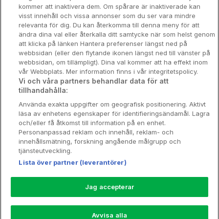
kommer att inaktivera dem. Om spårare är inaktiverade kan
Om Hotellpremien
visst innehåll och vissa annonser som du ser vara mindre
relevanta för dig. Du kan återkomma till denna meny för att
Nya hotell
ändra dina val eller återkalla ditt samtycke när som helst genom
att klicka på länken Hantera preferenser längst ned på
Stadsweekend
webbsidan (eller den flytande ikonen längst ned till vänster på
webbsidan, om tillämpligt). Dina val kommer att ha effekt inom
vår Webbplats. Mer information finns i vår integritetspolicy.
Vi och våra partners behandlar data för att
tillhandahålla:
Booking Enquiries:
info@hotellpremien.se
Använda exakta uppgifter om geografisk positionering. Aktivt
Hotellsupport:
scandinavian@digibreaks.com
läsa av enhetens egenskaper för identifieringsändamål. Lagra
och/eller få åtkomst till information på en enhet.
Personanpassad reklam och innehåll, reklam- och
innehållsmätning, forskning angående målgrupp och
Hotellpremien.se av en del av Coop
tjänsteutveckling.
Sverige. Coop Sverige 171 88 Solna,
Lista över partner (leverantörer)
Telefon: 010-742 00 00, Org.nr: 556710-
5480.
Jag accepterar
Läs mer om Coops Partnererbjudande:
www.coop.se/medlem/partnererbjudande
Avvisa alla