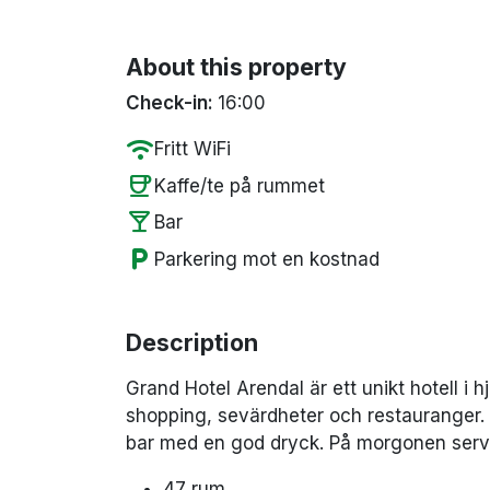
About this property
Check-in:
16:00
wifi
Fritt WiFi
coffee
Kaffe/te på rummet
local_bar
Bar
local_parking
Parkering mot en kostnad
Description
Grand Hotel Arendal är ett unikt hotell i h
shopping, sevärdheter och restauranger. E
bar med en god dryck. På morgonen servera
47 rum