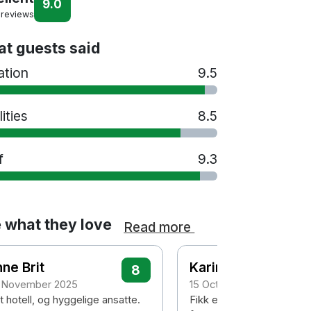
9.0
 reviews
t guests said
ation
9.5
lities
8.5
f
9.3
 what they love
Read more
ne Brit
Karin Øiestad
8
 November 2025
15 October 2025
t hotell, og hyggelige ansatte.
Fikk en wow-opplevelse 