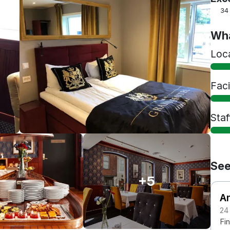
34
Wha
Loc
Faci
Staf
See
+5
An
24
Fin