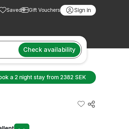
Sign in
Saved
Gift Vouchers
Check availability
ook a 2 night stay from 2382 SEK
ellent