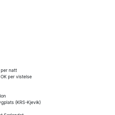
 per natt
NOK per vistelse
ion
lygplats (KRS-Kjevik)