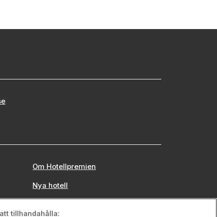
se
Om Hotellpremien
Nya hotell
Stadsweekend
tt tillhandahålla: