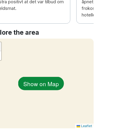
tra positivt at det var tilbud om
åpnet døra. Supert rom og
eldsmat.
frokost/enkel kvelds. Anb
hotellet🤩
lore the area
Show on Map
Leaflet