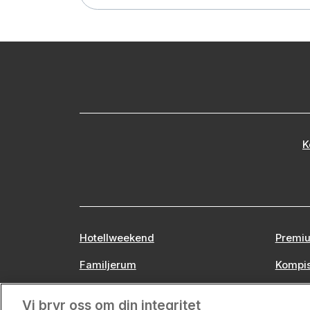
K
Hotellweekend
Premiu
Familjerum
Kompi
Europa
Stors
Vi bryr oss om din integritet