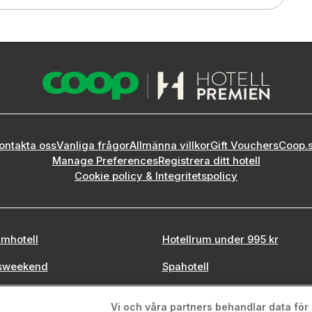
ontakta oss
Vanliga frågor
Allmänna villkor
Gift Vouchers
Coop.
Manage Preferences
Registrera ditt hotell
Cookie policy & Integritetspolicy
mhotell
Hotellrum under 995 kr
sweekend
Spahotell
tadsweekend
Sydsverige
Vi och våra partners behandlar data för a