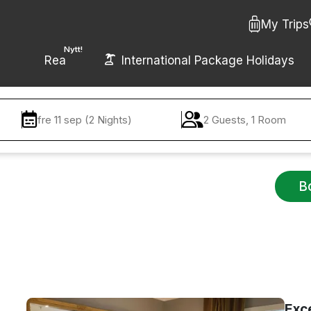
My Trips
Nytt!
Rea
International Package Holidays
fre 11 sep (2 Nights)
2 Guests, 1 Room
B
Exc