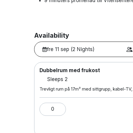
9 minuters promenad till Vitensenter
Availability
fre 11 sep (2 Nights)
Dubbelrum med frukost
Sleeps 2
Trevligt rum på 17m² med sittgrupp, kabel-TV, 
0