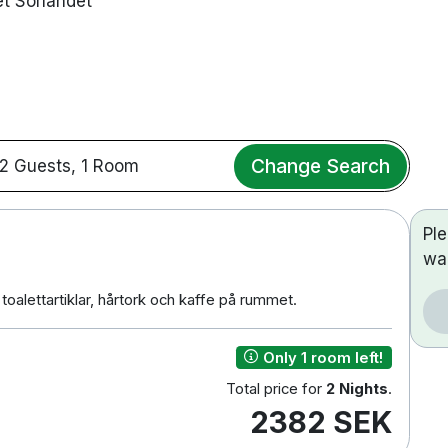
et Sorlandet
Change Search
2 Guests, 1 Room
Pl
wa
toalettartiklar, hårtork och kaffe på rummet.
Only 1 room left!
Total price for
2 Nights
.
2382 SEK