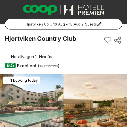
Hjortviken Country Club
·
16 Aug - 18 Aug
·
2 Guests
Popular Destinations:
Hjortviken Country Club
Hela Sverige
Hotellvägen 1, Hindås
Stockholm
9.5
Excellent
(
)
16 reviews
Göteborg
1 booking today
Malmö
Hela Norge
Oslo