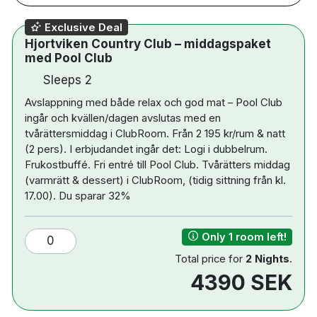
utomhuspooler
Exclusive Deal
6 barer – 2 utomhus och 4 inomhus
Hjortviken Country Club – middagspaket
2 restauranger
med Pool Club
Padel och kajak
Sleeps 2
Natursköna vandringsleder
Avslappning med både relax och god mat – Pool Club
Naturnära läge vid Västra Nedsjön
ingår och kvällen/dagen avslutas med en
tvårättersmiddag i ClubRoom. Från 2 195 kr/rum & natt
(2 pers). I erbjudandet ingår det: Logi i dubbelrum.
Frukostbuffé. Fri entré till Pool Club. Tvårätters middag
(varmrätt & dessert) i ClubRoom, (tidig sittning från kl.
17.00). Du sparar 32%
Only 1 room left!
0
Total price for
2 Nights
.
4390 SEK