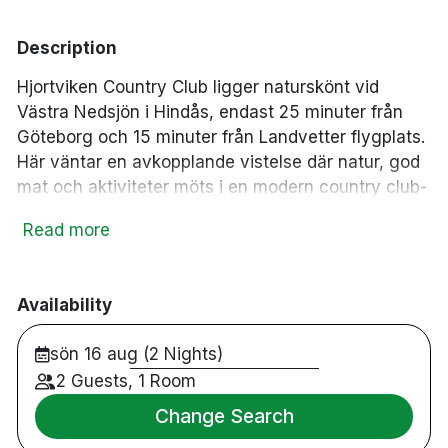
pool
wine_bar
Inomhuspool
Minibar
business_center
deck
Business Center
Tradgård/balkong
Description
pool
Utomhuspool
Hjortviken Country Club ligger naturskönt vid
Västra Nedsjön i Hindås, endast 25 minuter från
Göteborg och 15 minuter från Landvetter flygplats.
Här väntar en avkopplande vistelse där natur, god
mat och aktiviteter möts i en modern country club-
miljö.
Read more
Hotellets generösa Pool Club på 1 750 m² erbjuder
både inom- och utomhuspooler, medan de två
restaurangerna serverar rätter med inspiration från
Availability
det svenska och internationella köket. Efter
sön 16 aug (2 Nights)
middagen kan du slå dig ner i någon av hotellets
sex barer eller upptäcka omgivningarna genom
2 Guests, 1 Room
aktiviteter som padel, kajak och vandring.
Change Search
1 750 m² Pool Club med inom- och