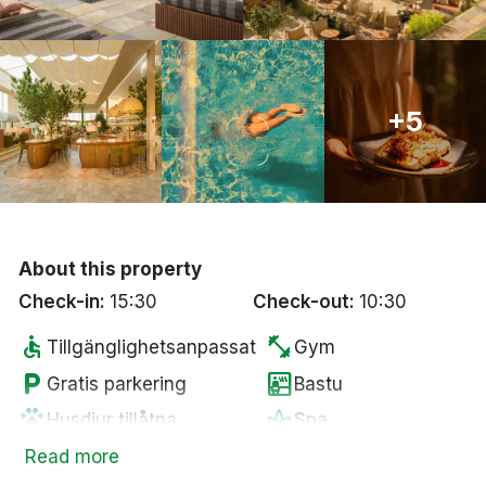
Bergen
Hela Danmark
+5
Done
About this property
Check-in:
15:30
Check-out:
10:30
accessible
fitness_center
Tillgänglighetsanpassat
Gym
local_parking
sauna
Gratis parkering
Bastu
pets
spa
Husdjur tillåtna
Spa
local_bar
restaurant
Bar
Restaurang
Read more