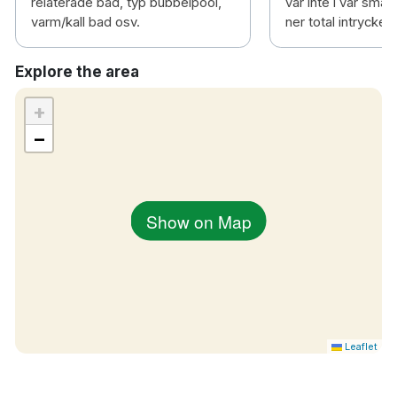
relaterade bad, typ bubbelpool,
var inte i vår sma
varm/kall bad osv.
ner total intrycket.
Explore the area
+
−
Show on Map
Leaflet