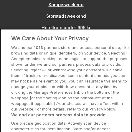
Kompisweekend
Storstadsweekend
Hotellrum under 995 kr
We Care About Your Privacy
Spahotell
We and our
1013
partners store and access personal data, like
Sydsverige
browsing data or unique identifiers, on your device. Selecting I
Accept enables tracking technologies to support the purposes
Om Hotellpremien
shown under we and our partners process data to provide.
Selecting Reject All or withdrawing your consent will disable
Nya hotell
them. If trackers are disabled, some content and ads you see
may not be as relevant to you. You can resurface this menu to
Stadsweekend
change your choices or withdraw consent at any time by
clicking the Manage Preferences link on the bottom of the
webpage [or the floating icon on the bottom-left of the
webpage, if applicable] .Your choices will have effect within
our Website. For more details, refer to our Privacy Policy.
Booking Enquiries:
info@hotellpremien.se
We and our partners process data to provide:
Hotellsupport:
scandinavian@digibreaks.com
Use precise geolocation data. Actively scan device
characteristics for identification. Store and/or access