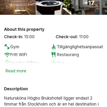
+17
Bergen
Hela Danmark
About this property
Done
Check-in:
15:00
Check-out:
11:00
fitness_center
accessible
Gym
Tillgänglighetsanpassat
wifi
restaurant
Fritt WiFi
Restaurang
pets
spa
Husdjur tillåtna
Spa
wine_bar
coffee
Minibar
Kaffe/te på rummet
Read more
ev_station
local_bar
Elbilsladdare
Bar
smoke_free
tv
Rökfria rum
Smart-TV
Description
directions_bike
local_parking
Cykeluthyrning
Gratis parkering
Natursköna Högbo Brukshotell ligger endast 2
timmar från Stockholm och är en hel destination i