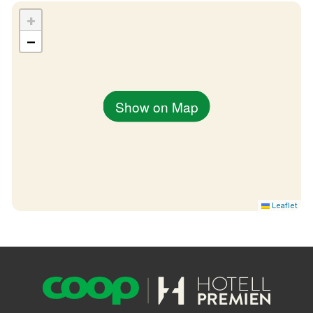
+
−
Show on Map
Leaflet