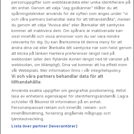
personuppgifter som webbläsardata eller unika identifierare på
din enhet. Genom att välja ”Jag godkänner” tillåter du att
Spahotell
spårningstekniker används för de syften som anges under "vi
och våra partners behandlar data för att tillhandahålla", medan
Sydsverige
du genom att välja "Avvisa alla" eller återkallar ditt samtycke
kommer att inaktivera dem. Om spårare är inaktiverade kan
Om Hotellpremien
visst innehåll och vissa annonser som du ser vara mindre
relevanta för dig. Du kan återkomma till denna meny för att
Nya hotell
ändra dina val eller återkalla ditt samtycke när som helst genom
att klicka på länken Hantera preferenser längst ned på
Stadsweekend
webbsidan (eller den flytande ikonen längst ned till vänster på
webbsidan, om tillämpligt). Dina val kommer att ha effekt inom
vår Webbplats. Mer information finns i vår integritetspolicy.
Vi och våra partners behandlar data för att
tillhandahålla:
Booking Enquiries:
info@hotellpremien.se
Använda exakta uppgifter om geografisk positionering. Aktivt
Hotellsupport:
scandinavian@digibreaks.com
läsa av enhetens egenskaper för identifieringsändamål. Lagra
och/eller få åtkomst till information på en enhet.
Personanpassad reklam och innehåll, reklam- och
innehållsmätning, forskning angående målgrupp och
Hotellpremien.se av en del av Coop
tjänsteutveckling.
Sverige. Coop Sverige 171 88 Solna,
Lista över partner (leverantörer)
Telefon: 010-742 00 00, Org.nr: 556710-