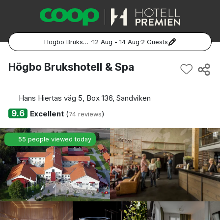
Högbo Brukshotell & Spa
·
12 Aug - 14 Aug
·
2 Guests
Popular Destinations:
Högbo Brukshotell & Spa
Hela Sverige
Hans Hiertas väg 5, Box 136, Sandviken
Stockholm
9.6
Excellent
(
)
74 reviews
Göteborg
55 people viewed today
Malmö
Hela Norge
Oslo