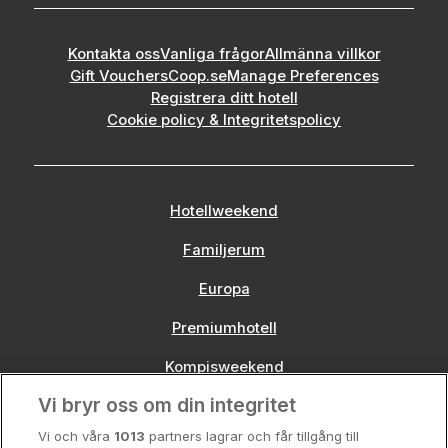
Kontakta oss
Vanliga frågor
Allmänna villkor
Gift Vouchers
Coop.se
Manage Preferences
Registrera ditt hotell
Cookie policy & Integritetspolicy
Hotellweekend
Familjerum
Europa
Premiumhotell
Kompisweekend
Vi bryr oss om din integritet
Storstadsweekend
Vi och våra
1013
partners lagrar och får tillgång till
Hotellrum under 995 kr