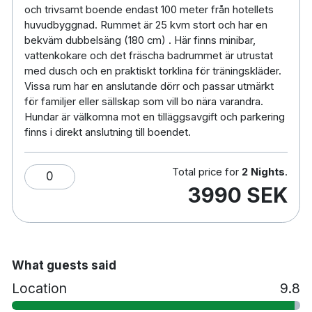
alpina anläggningen Kungsberget.
Göransson
och trivsamt boende endast 100 meter från hotellets
huvudbyggnad. Rummet är 25 kvm stort och har en
Arena i Sandvik erbjuder olika evenemang året
bekväm dubbelsäng (180 cm) . Här finns minibar,
runt. Varmt välkommen till Högbo – en destination
vattenkokare och det fräscha badrummet är utrustat
där natur, gastronomi och aktiviteter möts året
med dusch och en praktiskt torklina för träningskläder.
runt.
Vissa rum har en anslutande dörr och passar utmärkt
för familjer eller sällskap som vill bo nära varandra.
109 rom
Hundar är välkomna mot en tilläggsavgift och parkering
Badrum med dusch
finns i direkt anslutning till boendet.
Värdeskåp
Skrivbord
Total price for
2 Nights
.
0
Hårtork
3990 SEK
Vattenkokare
Husdjur tillåts mot en avgift
10 minuters promenad till Högbo Golfklubb
10 minuters bilresa till Sandvikens station
20 minuters bilresa till Gävle flygplats
What guests said
Location
9.8