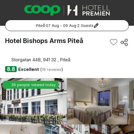
Piteå
·
07 Aug - 09 Aug
·
2 Guests
Popular Destinations:
Hotel Bishops Arms Piteå
Hela Sverige
Storgatan 44B, 941 32 , Piteå
Stockholm
8.8
Excellent
(
)
19 reviews
Göteborg
39 people viewed today
Malmö
Hela Norge
Oslo