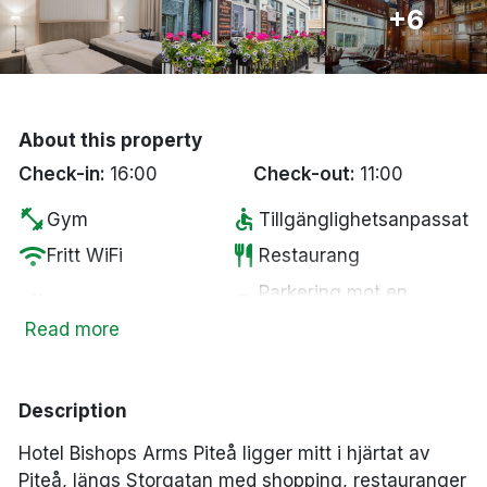
+6
Bergen
Hela Danmark
About this property
Done
Check-in:
16:00
Check-out:
11:00
fitness_center
accessible
Gym
Tillgänglighetsanpassat
wifi
restaurant
Fritt WiFi
Restaurang
Parkering mot en
smoke_free
local_parking
Rökfria rum
kostnad
Read more
tv
coffee
Smart-TV
Kaffe/te på rummet
local_bar
Bar
Description
Hotel Bishops Arms Piteå ligger mitt i hjärtat av
Piteå, längs Storgatan med shopping, restauranger