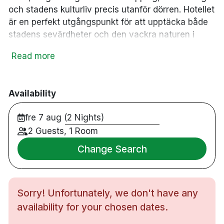
och stadens kulturliv precis utanför dörren. Hotellet
är en perfekt utgångspunkt för att upptäcka både
stadens sevärdheter och den vackra naturen i
området.
Read more
På hotellet hittar du den klassiska brittiska puben
The Bishops Arms, där du kan njuta av traditionella
pubrätter och ett brett utbud av drycker i en
Availability
genuin och avslappnad miljö. För den som vill
fre 7 aug (2 Nights)
utforska omgivningarna ligger utsiktsberget
Kalahatten en kort bilresa bort.
2 Guests, 1 Room
Change Search
29 rum
Puben är stängd på julafton och nyårsdagen
Parkering finns mot en avgift
Cirka 5 minuters promenad till Piteå stadskyrka
Sorry! Unfortunately, we don't have any
Cirka 10 minuters promenad till Piteå
availability for your chosen dates.
båtmuseum