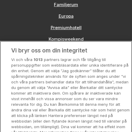
Familjerum
Europa
Premiumhotell
Kompisweekend
Vi bryr oss om din integritet
Storstadsweekend
Vi och våra
1013
partners lagrar och får tillgång till
Hotellrum under 995 kr
personuppgifter som webbläsardata eller unika identifierare på
din enhet. Genom att välja ”Jag godkänner” tillåter du att
Spahotell
spårningstekniker används för de syften som anges under "vi
och våra partners behandlar data för att tillhandahålla", medan
Sydsverige
du genom att välja "Avvisa alla" eller återkallar ditt samtycke
kommer att inaktivera dem. Om spårare är inaktiverade kan
Om Hotellpremien
visst innehåll och vissa annonser som du ser vara mindre
relevanta för dig. Du kan återkomma till denna meny för att
Nya hotell
ändra dina val eller återkalla ditt samtycke när som helst genom
att klicka på länken Hantera preferenser längst ned på
Stadsweekend
webbsidan (eller den flytande ikonen längst ned till vänster på
webbsidan, om tillämpligt). Dina val kommer att ha effekt inom