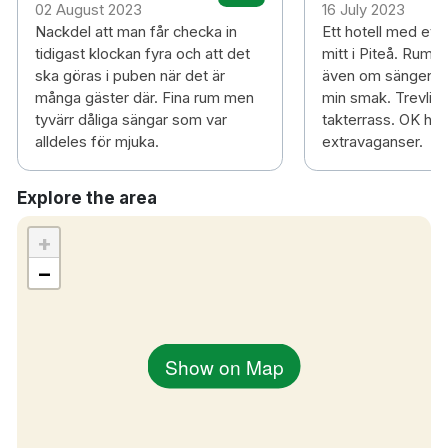
02 August 2023
16 July 2023
Nackdel att man får checka in
Ett hotell med ett
tidigast klockan fyra och att det
mitt i Piteå. Rumm
ska göras i puben när det är
även om sängen var
många gäster där. Fina rum men
min smak. Trevlig
tyvärr dåliga sängar som var
takterrass. OK hot
alldeles för mjuka.
extravaganser.
Explore the area
+
−
Show on Map