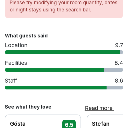
Cirka 30 minuters bilresa till Kalahatten
Please try modifying your room quantity, dates
Cirka 45 minuters bilresa till Luleå Airport
or night stays using the search bar.
What guests said
Location
9.7
Facilities
8.4
Staff
8.6
See what they love
Read more
Gösta
Stefan
6.5