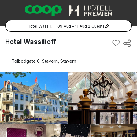
Hotel Wassilioff
·
09 Aug - 11 Aug
·
2 Guests
Popular Destinations:
Hotel Wassilioff
Hela Sverige
Tolbodgate 6, Stavern, Stavern
Stockholm
Göteborg
Malmö
Hela Norge
Oslo