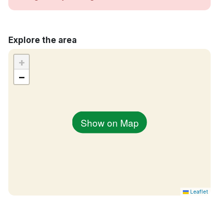
Kylskåp
Strykjärn/strykbräda
Lyxtoalettartiklar
Explore the area
Room service
Strand
+
Restaurang
−
Bar
Tvättservice
Spjälsäng mot en avgift
Extrasäng mot en avgift
Show on Map
Husdjur tillåts mot en avgift
Parkering mot en avgift
Rökfritt
15 minuters bilresa till Larvik station
30 minuters bilresa till Sandefjord flygplats
Leaflet