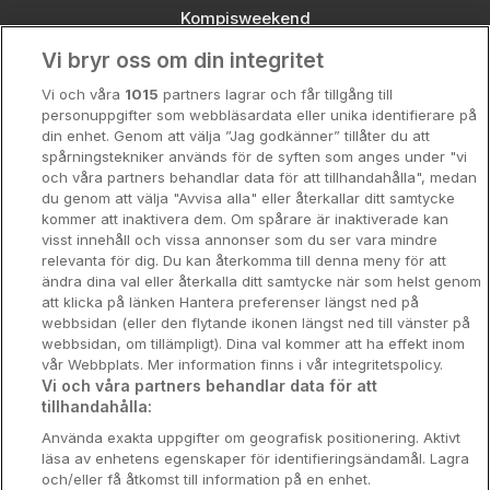
Kompisweekend
Vi bryr oss om din integritet
Storstadsweekend
Vi och våra
1015
partners lagrar och får tillgång till
Hotellrum under 995 kr
personuppgifter som webbläsardata eller unika identifierare på
din enhet. Genom att välja ”Jag godkänner” tillåter du att
Spahotell
spårningstekniker används för de syften som anges under "vi
och våra partners behandlar data för att tillhandahålla", medan
Sydsverige
du genom att välja "Avvisa alla" eller återkallar ditt samtycke
kommer att inaktivera dem. Om spårare är inaktiverade kan
Om Hotellpremien
visst innehåll och vissa annonser som du ser vara mindre
relevanta för dig. Du kan återkomma till denna meny för att
Nya hotell
ändra dina val eller återkalla ditt samtycke när som helst genom
att klicka på länken Hantera preferenser längst ned på
Stadsweekend
webbsidan (eller den flytande ikonen längst ned till vänster på
webbsidan, om tillämpligt). Dina val kommer att ha effekt inom
vår Webbplats. Mer information finns i vår integritetspolicy.
Vi och våra partners behandlar data för att
tillhandahålla:
Booking Enquiries:
info@hotellpremien.se
Använda exakta uppgifter om geografisk positionering. Aktivt
Hotellsupport:
scandinavian@digibreaks.com
läsa av enhetens egenskaper för identifieringsändamål. Lagra
och/eller få åtkomst till information på en enhet.