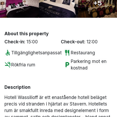
+5
Bergen
Hela Danmark
About this property
Done
Check-in:
15:00
Check-out:
12:00
accessible
restaurant
Tillgänglighetsanpassat
Restaurang
Parkering mot en
smoke_free
local_parking
Rökfria rum
kostnad
Description
Hotell Wassilioff är ett enastående hotell beläget
precis vid stranden i hjärtat av Stavern. Hotellets
rum är smakfullt inreda med designelement i form