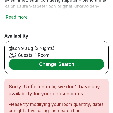
av sammet, satin och designtapeter – bland annat
Ralph Lauren-tapeter och original Kirkevolden-
tapeter Norsk Arv. Hotellets filosofi är att lägga till
Read more
en hel del vackra element i varje rum. Efter en dag
till fots i vackra Stavern eller på hotellets privata
strand kan du slå dig ner i hotellets populära
Availability
restaurang och avnjuta en av de många rätter som
hotellets välutrustade a la carte-meny har att
sön 9 aug (2 Nights)
erbjuda.
2 Guests, 1 Room
47 rum
Change Search
Dubbelrum
Badrum med dusch
Gratis WiFi
Sorry! Unfortunately, we don't have any
TV
Skrivbord
availability for your chosen dates.
Hårtork
Please try modifying your room quantity, dates
Vattenkokare
or night stays using the search bar.
Minibar