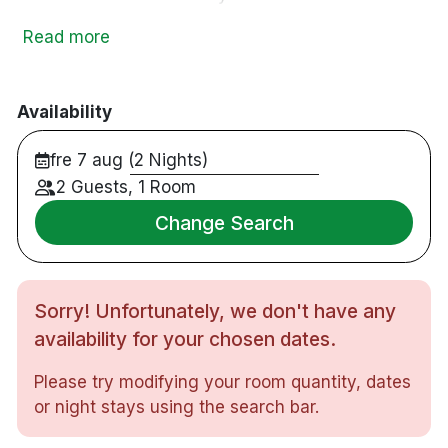
pendeltåg. Närmaste station, Sundbyberg, ligger
Read more
på 7 minuters gångavstånd. Med tvärbanan är det
två stationer till Solna station och Friends
Arena/Mall of Scandinavia. Flygbussen från
Availability
Arlanda stannar vid Sundbybergs Torg ca 7
minuters promenad till hotellet. Hotellets design
fre 7 aug (2 Nights)
går i härliga grå toner med inslag av metall och
2 Guests, 1 Room
eld. Som gäst på Hotel by Maude Solna har du
tillgång till ett gym med maskiner, vikter och
Change Search
mattor med TV som sällskap under
träningspasset.
Sorry! Unfortunately, we don't have any
65 rum
Dubbelrum & familjerum
availability for your chosen dates.
Badrum med dusch
Please try modifying your room quantity, dates
Gratis WiFi
or night stays using the search bar.
LCD-TV
Skrivbord