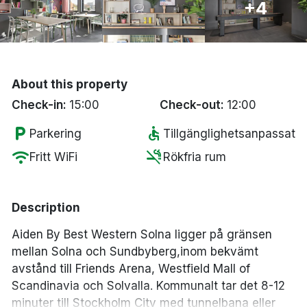
+4
Bergen
Hela Danmark
About this property
Done
Check-in:
15:00
Check-out:
12:00
local_parking
accessible
Parkering
Tillgänglighetsanpassat
wifi
smoke_free
Fritt WiFi
Rökfria rum
Description
Aiden By Best Western Solna ligger på gränsen
mellan Solna och Sundbyberg,inom bekvämt
avstånd till Friends Arena, Westfield Mall of
Scandinavia och Solvalla. Kommunalt tar det 8-12
minuter till Stockholm City med tunnelbana eller