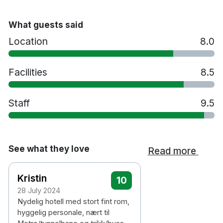
Hårtork
Gratis dagstidning
What guests said
Gym
Location
8.0
Restaurang
Tvättservice
Extrasäng mot en avgift
Facilities
8.5
Handikappsanpassade rum finns tillgängliga
Parkering mot en avgift
Staff
9.5
Rökfritt
Husdjur tillåts mot en avgift på 400 kronor per
natt
5 minuters promenad till Solna Business Park
See what they love
Read more
spårvagnshållplats
10 minuters promenad till Sundbyberg station
Kristin
10
25 minuters promenad till Friends Arena &
28 July 2024
Westfield Mall of Scandinavia
Nydelig hotell med stort fint rom,
30 minuters bilresa till Arlanda flygplats
hyggelig personale, nært til