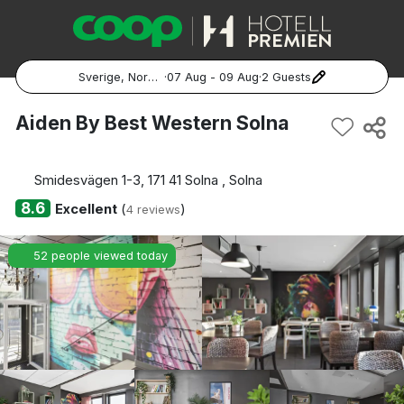
Sverige, Norge, Danmark
·
07 Aug - 09 Aug
·
2 Guests
Popular Destinations:
Aiden By Best Western Solna
Hela Sverige
Smidesvägen 1-3, 171 41 Solna , Solna
Stockholm
8.6
Excellent
(
)
4 reviews
Göteborg
52 people viewed today
Malmö
Hela Norge
Oslo