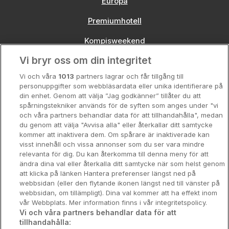
Europa
Premiumhotell
Kompisweekend
Vi bryr oss om din integritet
Storstadsweekend
Vi och våra
1013
partners lagrar och får tillgång till
Hotellrum under 995 kr
personuppgifter som webbläsardata eller unika identifierare på
din enhet. Genom att välja ”Jag godkänner” tillåter du att
Spahotell
spårningstekniker används för de syften som anges under "vi
och våra partners behandlar data för att tillhandahålla", medan
Sydsverige
du genom att välja "Avvisa alla" eller återkallar ditt samtycke
kommer att inaktivera dem. Om spårare är inaktiverade kan
Om Hotellpremien
visst innehåll och vissa annonser som du ser vara mindre
relevanta för dig. Du kan återkomma till denna meny för att
Nya hotell
ändra dina val eller återkalla ditt samtycke när som helst genom
att klicka på länken Hantera preferenser längst ned på
Stadsweekend
webbsidan (eller den flytande ikonen längst ned till vänster på
webbsidan, om tillämpligt). Dina val kommer att ha effekt inom
vår Webbplats. Mer information finns i vår integritetspolicy.
Vi och våra partners behandlar data för att
tillhandahålla:
Booking Enquiries:
info@hotellpremien.se