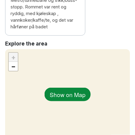
Metro/tunnelbane og trikk/buss-
stopp. Rommet var rent og
ryddig, med kjøleskap ,
vannkoker/kaffe/te, og det var
hårføner på badet
Explore the area
+
−
Show on Map