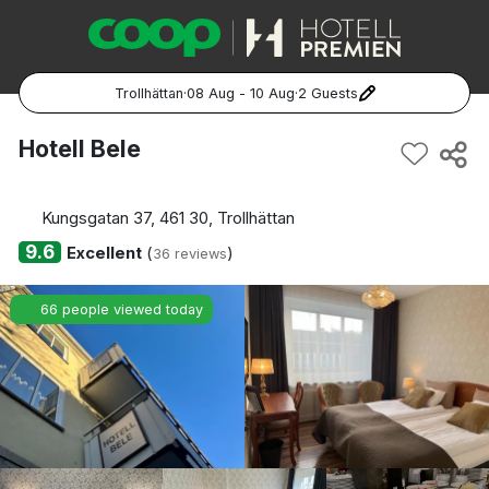
Trollhättan
·
08 Aug - 10 Aug
·
2 Guests
Popular Destinations:
Hotell Bele
Hela Sverige
Kungsgatan 37, 461 30, Trollhättan
Stockholm
9.6
Excellent
(
)
36 reviews
Göteborg
66 people viewed today
Malmö
Hela Norge
Oslo