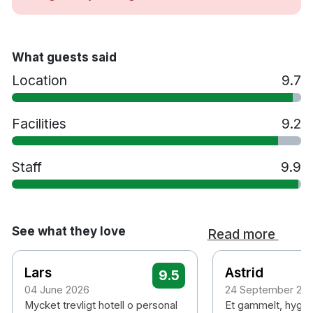
Dubbelrum och enkelrum
Badrum med dusch eller badkar
Gratis WiFi
What guests said
TV
Location
9.7
Hårtork
Litet kylskåp
Gratis toalettartiklar
Facilities
9.2
Frukostrestaurang
Rökfritt
Staff
9.9
10 minuters promenad till Trollhättan
centralstation
15 minuters promenad till Trollhättefallen
20 minuters promenad till Saabs bilmuseum
See what they love
Read more
70 minuters bilresa till Landvetter flygplats
Lars
Astrid
9.5
04 June 2026
24 September 20
Mycket trevligt hotell o personal
Et gammelt, hyggeli