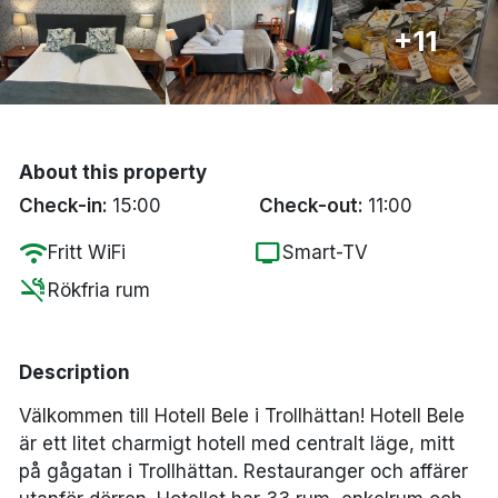
Bergen
+11
Hela Danmark
Done
About this property
Check-in:
15:00
Check-out:
11:00
wifi
tv
Fritt WiFi
Smart-TV
smoke_free
Rökfria rum
Description
Välkommen till Hotell Bele i Trollhättan! Hotell Bele
är ett litet charmigt hotell med centralt läge, mitt
på gågatan i Trollhättan. Restauranger och affärer