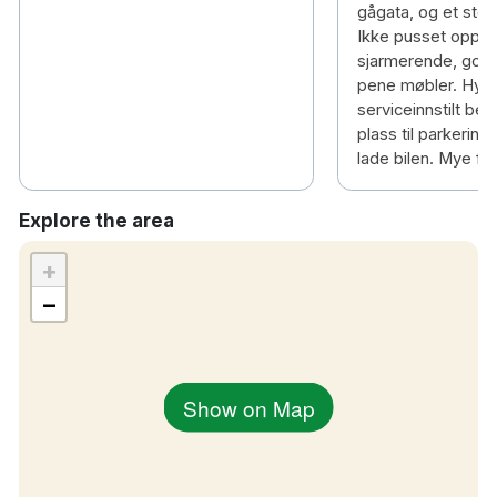
gågata, og et stei
Ikke pusset opp p
sjarmerende, god
pene møbler. Hygg
serviceinnstilt bet
plass til parkering
lade bilen. Mye fo
Explore the area
+
−
Show on Map