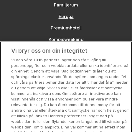
Familjerum
Europa
Premiumhotell
Kompisweekend
Vi bryr oss om din integritet
Storstadsweekend
Vi och våra
1015
partners lagrar och får tillgång till
Hotellrum under 995 kr
personuppgifter som webbläsardata eller unika identifierare på
din enhet. Genom att välja ”Jag godkänner” tillåter du att
Spahotell
spårningstekniker används för de syften som anges under "vi
och våra partners behandlar data för att tillhandahålla", medan
Sydsverige
du genom att välja "Avvisa alla" eller återkallar ditt samtycke
kommer att inaktivera dem. Om spårare är inaktiverade kan
Om Hotellpremien
visst innehåll och vissa annonser som du ser vara mindre
relevanta för dig. Du kan återkomma till denna meny för att
Nya hotell
ändra dina val eller återkalla ditt samtycke när som helst genom
att klicka på länken Hantera preferenser längst ned på
Stadsweekend
webbsidan (eller den flytande ikonen längst ned till vänster på
webbsidan, om tillämpligt). Dina val kommer att ha effekt inom