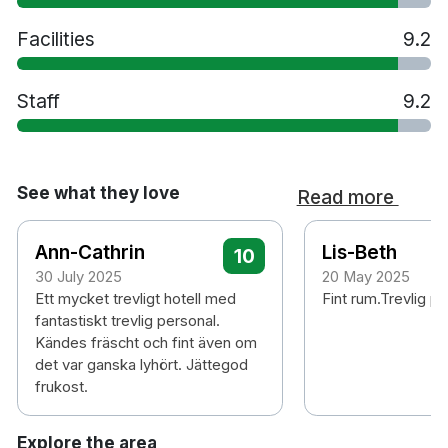
15 minuters promenad till Huskvarna station
Facilities
9.2
15 minuters bilresa till Jönköping Axamo
flygplats
Staff
9.2
See what they love
Read more
Ann-Cathrin
Lis-Beth
10
30 July 2025
20 May 2025
Ett mycket trevligt hotell med
Fint rum.Trevlig p
fantastiskt trevlig personal.
Kändes fräscht och fint även om
det var ganska lyhört. Jättegod
frukost.
Explore the area