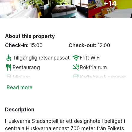
+14
Bergen
Hela Danmark
About this property
Done
Check-in:
15:00
Check-out:
12:00
accessible
wifi
Tillgänglighetsanpassat
Fritt WiFi
restaurant
smoke_free
Restaurang
Rökfria rum
wine_bar
coffee
Minibar
Kaffe/te på rummet
Parkering mot en
Read more
local_parking
tv
Smart-TV
kostnad
Description
Huskvarna Stadshotell är ett designhotell beläget i
centrala Huskvarna endast 700 meter från Folkets