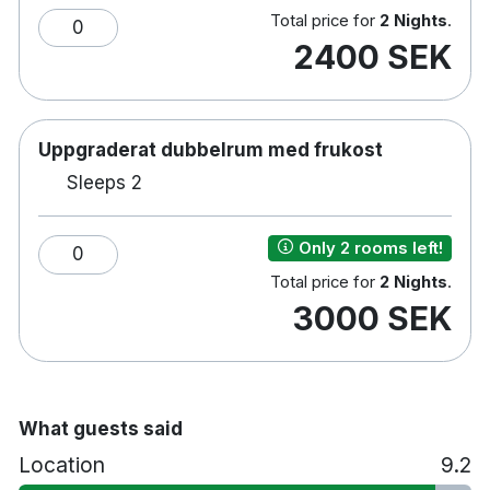
Skrivbord
Total price for
2 Nights
.
0
Hårtork
2400 SEK
Vattenkokare
Minibar
Strykjärn/strykbräda
Uppgraderat dubbelrum med frukost
Gratis dagstidning
Room service
Sleeps 2
Jacuzzi
Samarbete med närliggande gym
Only 2 rooms left!
0
Restaurang
Total price for
2 Nights
.
Tvättservice
3000 SEK
Spjälsäng mot en avgift
Husdjur tillåts mot en avgift
Handikappsanpassade rum finns tillgängliga
Parkering bokas vid ankomst mot en avgift
Rökfritt
What guests said
10 minuters promenad till Husqvarna
Location
9.2
Fabriksmuseum