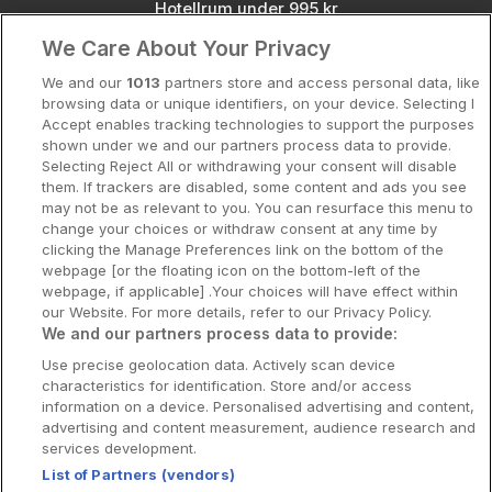
Hotellrum under 995 kr
We Care About Your Privacy
Spahotell
We and our
1013
partners store and access personal data, like
Sydsverige
browsing data or unique identifiers, on your device. Selecting I
Accept enables tracking technologies to support the purposes
Om Hotellpremien
shown under we and our partners process data to provide.
Selecting Reject All or withdrawing your consent will disable
Nya hotell
them. If trackers are disabled, some content and ads you see
may not be as relevant to you. You can resurface this menu to
Stadsweekend
change your choices or withdraw consent at any time by
clicking the Manage Preferences link on the bottom of the
webpage [or the floating icon on the bottom-left of the
webpage, if applicable] .Your choices will have effect within
our Website. For more details, refer to our Privacy Policy.
Booking Enquiries:
info@hotellpremien.se
We and our partners process data to provide:
Hotellsupport:
scandinavian@digibreaks.com
Use precise geolocation data. Actively scan device
characteristics for identification. Store and/or access
information on a device. Personalised advertising and content,
advertising and content measurement, audience research and
Hotellpremien.se av en del av Coop
services development.
Sverige. Coop Sverige 171 88 Solna,
List of Partners (vendors)
Telefon: 010-742 00 00, Org.nr: 556710-