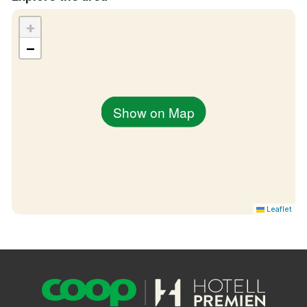
+
−
Show on Map
Leaflet