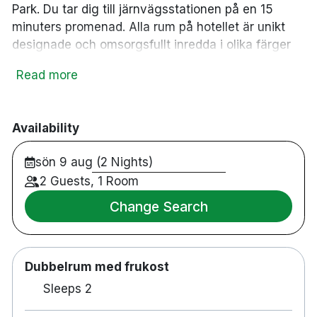
Park. Du tar dig till järnvägsstationen på en 15
minuters promenad. Alla rum på hotellet är unikt
designade och omsorgsfullt inredda i olika färger
samt med designtapeter och handgjorda möbler.
Read more
Vissa rum har kakelugnar, badkar eller en balkong
med utsikt över Esplanaden. Här kan du avrunda
kvällen på hotellets innergård med ett härligt dopp
Availability
i den lyxiga jacuzzin eller varför inte i en av
stadens bästa restauranger eller i hotellets egen
sön 9 aug (2 Nights)
restaurang där du kan avnjuta rätter lagade med
2 Guests, 1 Room
mycket själ och kärlek.
Change Search
35 rum
Dubbelrum med dusch
Deluxrum med dusch eller badkar
Dubbelrum med frukost
Gratis WiFi
Sleeps 2
TV
Värdeskåp