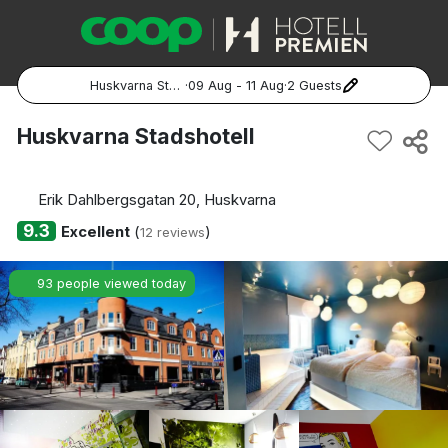
Huskvarna Stadshotell
·
09 Aug - 11 Aug
·
2 Guests
Popular Destinations:
Huskvarna Stadshotell
Hela Sverige
Erik Dahlbergsgatan 20, Huskvarna
Stockholm
9.3
Excellent
(
)
12 reviews
Göteborg
93 people viewed today
Malmö
Hela Norge
Oslo