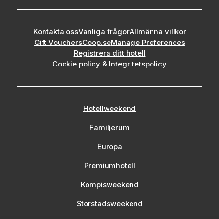
Kontakta oss
Vanliga frågor
Allmänna villkor
Gift Vouchers
Coop.se
Manage Preferences
Registrera ditt hotell
Cookie policy & Integritetspolicy
Hotellweekend
Familjerum
Europa
Premiumhotell
Kompisweekend
Storstadsweekend