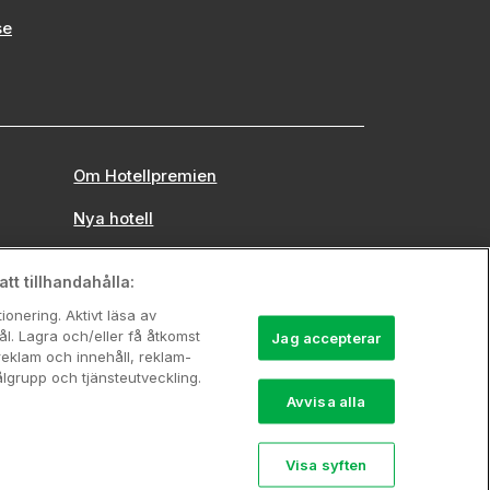
se
Om Hotellpremien
Nya hotell
Stadsweekend
tt tillhandahålla:
onering. Aktivt läsa av
l. Lagra och/eller få åtkomst
Jag accepterar
reklam och innehåll, reklam-
grupp och tjänsteutveckling.
Avvisa alla
Visa syften
742 00 00, Org.nr: 556710-5480.