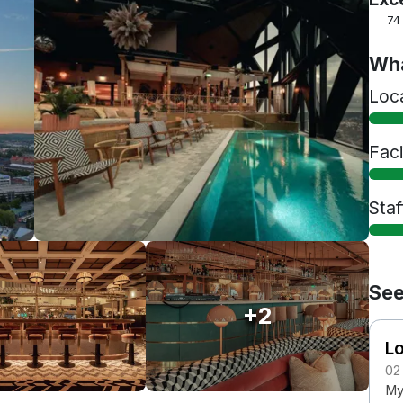
74
Wha
Loc
Faci
Staf
See
+2
Lo
02
Myc