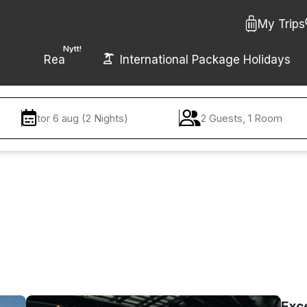
My Trips
Nytt!
Rea
International Package Holidays
tor 6 aug (2 Nights)
2 Guests, 1 Room
Exc