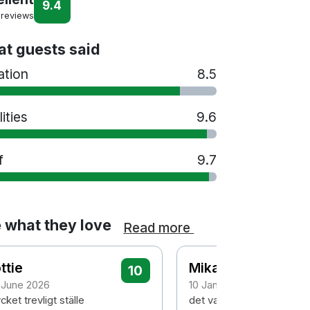
9.4
 reviews
t guests said
ation
8.5
lities
9.6
f
9.7
 what they love
Read more
ttie
Mikael
10
 June 2026
10 January 2026
ket trevligt ställe
det var mycket lyxigt inre