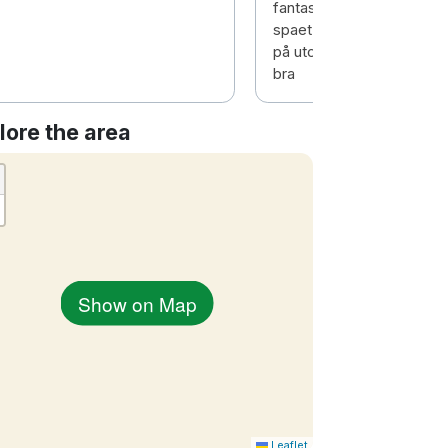
fantastisk frukost och m
spaet var inte det bästa ja
på utomhuspolen och bas
bra
lore the area
Show on Map
Leaflet