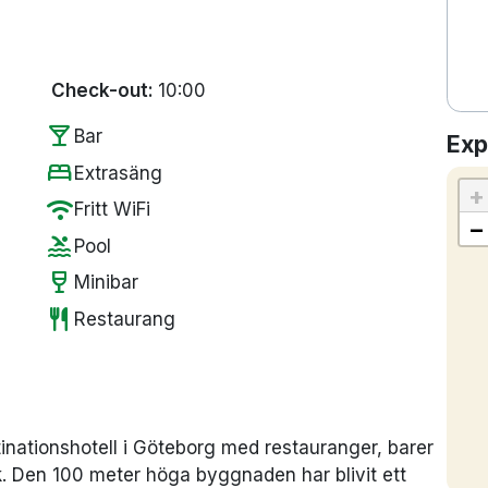
Check-out:
10:00
local_bar
Bar
Exp
bed
Extrasäng
+
wifi
Fritt WiFi
−
pool
Pool
wine_bar
Minibar
restaurant
Restaurang
inationshotell i Göteborg med restauranger, barer
. Den 100 meter höga byggnaden har blivit ett