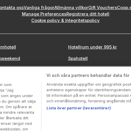
ontakta oss
Vanliga frågor
Allmänna villkor
Gift Vouchers
Coop.
Manage Preferences
Registrera ditt hotell
Cookie policy & Integritetspolicy
mhotell
Hotellrum under 995 kr
sweekend
Spahotell
tadsweekend
Sydsverige
Vi och våra partners behandlar data för a
Använda exakta uppgifter om geografisk positi
ter som
enhetens egenskaper för identifieringsändamå
lja ”Jag
till information på en enhet. Personanpassad 
en som anges under
Booking Enquiries:
info@hotellpremien.se
och innehållsmätning, forskning angående mål
n du genom att välja
Hotellsupport:
scandinavian@digibreaks.com
dem. Om spårare är
Lista över partner (leverantörer)
ra mindre relevanta
er återkalla ditt
renser längst ned
Coop Sverige. Coop Sverige 171 88 Solna, Telefon: 010-
å webbsidan, om