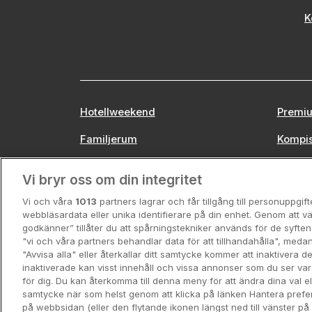
K
Hotellweekend
Premiu
Familjerum
Kompi
Europa
Stors
Vi bryr oss om din integritet
Vi och våra
1013
partners lagrar och får tillgång till personuppgif
webbläsardata eller unika identifierare på din enhet. Genom att vä
godkänner” tillåter du att spårningstekniker används för de syft
"vi och våra partners behandlar data för att tillhandahålla", meda
"Avvisa alla" eller återkallar ditt samtycke kommer att inaktivera 
inaktiverade kan visst innehåll och vissa annonser som du ser va
för dig. Du kan återkomma till denna meny för att ändra dina val ell
samtycke när som helst genom att klicka på länken Hantera prefe
Hotellpremien.se av en del av 
på webbsidan (eller den flytande ikonen längst ned till vänster p