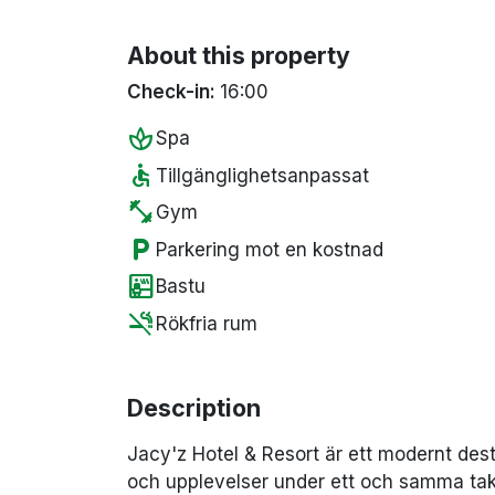
About this property
Check-in:
16:00
spa
Spa
accessible
Tillgänglighetsanpassat
fitness_center
Gym
local_parking
Parkering mot en kostnad
sauna
Bastu
smoke_free
Rökfria rum
Description
Jacy'z Hotel & Resort är ett modernt dest
och upplevelser under ett och samma tak