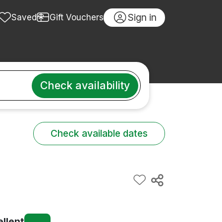
Sign in
Saved
Gift Vouchers
Check availability
Check available dates
ellent