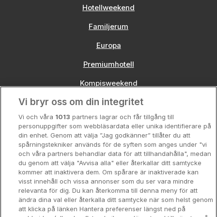
Hotellweekend
Familjerum
Europa
Premiumhotell
Kompisweekend
Vi bryr oss om din integritet
Storstadsweekend
Vi och våra
1013
partners lagrar och får tillgång till
Hotellrum under 995 kr
personuppgifter som webbläsardata eller unika identifierare på
din enhet. Genom att välja ”Jag godkänner” tillåter du att
Spahotell
spårningstekniker används för de syften som anges under "vi
och våra partners behandlar data för att tillhandahålla", medan
Sydsverige
du genom att välja "Avvisa alla" eller återkallar ditt samtycke
kommer att inaktivera dem. Om spårare är inaktiverade kan
Om Hotellpremien
visst innehåll och vissa annonser som du ser vara mindre
relevanta för dig. Du kan återkomma till denna meny för att
Nya hotell
ändra dina val eller återkalla ditt samtycke när som helst genom
att klicka på länken Hantera preferenser längst ned på
Stadsweekend