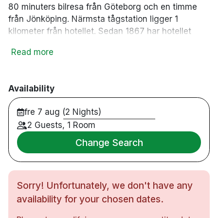
80 minuters bilresa från Göteborg och en timme
från Jönköping.
Närmsta tågstation ligger 1
kilometer från hotellet.
Sedan 1867 har hotellet
varit en plats för hälsa, liv och välbefinnande.
En
Read more
vistelse här ger mångfacetterade upplevelser.
Kulinariska intryck levererade genom sitt
högklassiga kök, välbehövd energi åt kropp och
Availability
själ genom den gemytliga spaavdelningen.
Här kan
du även aktivera dig med allt från skidåkning till
fre 7 aug (2 Nights)
tennis till mountainbike och lugna promenader i
2 Guests, 1 Room
vacker natur.
Tillträde till Spa kan bokas via
receptionen mot en avgift.
Change Search
75 rom
Dubbelrum & familjerum
Sorry! Unfortunately, we don't have any
Badrum med dusch
availability for your chosen dates.
Gratis WiFi
TV