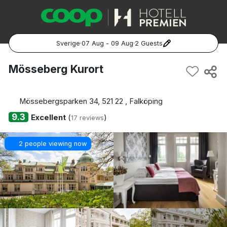
Sverige
·
07 Aug - 09 Aug
·
2 Guests
Popular Destinations:
Mösseberg Kurort
Hela Sverige
Mössebergsparken 34, 521 22 , Falköping
Stockholm
9.3
Excellent
(
)
17 reviews
Göteborg
2 people viewing now
Malmö
Hela Norge
Oslo