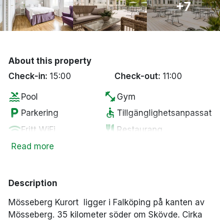
+7
Bergen
Hela Danmark
About this property
Done
Check-in:
15:00
Check-out:
11:00
pool
fitness_center
Pool
Gym
local_parking
accessible
Parkering
Tillgänglighetsanpassat
wifi
restaurant
Fritt WiFi
Restaurang
smoke_free
spa
Rökfria rum
Spa
Read more
Description
Mösseberg Kurort ligger i Falköping på kanten av
Mösseberg.
35 kilometer söder om Skövde.
Cirka