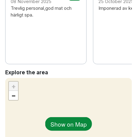
08 November 2025
25 October 2025
60 minuters bilresa till Jönköping Axamo
Trevlig personal,god mat och
Imponerad av kök 
flygplats
härligt spa.
Explore the area
+
−
Show on Map