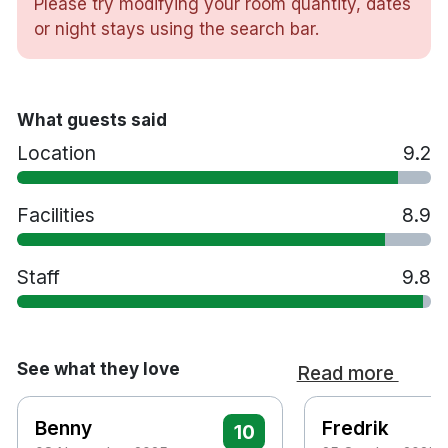
Please try modifying your room quantity, dates
Skrivbord
or night stays using the search bar.
Hårtork
Rum service
Torrbastu
Ångbastu
What guests said
Pooler
Location
9.2
Spabehandlingar
Gym
Facilities
8.9
Tennisbana
Restaurang
Tvättservice
Staff
9.8
Spjälsäng mot en avgift
Extrasäng mot en avgift
Handikappsanpassade rum finns tillgänglig
Gratis parkering
See what they love
Read more
Rökfritt
15 minuters promenad till Falköpings
Benny
Fredrik
10
centralstation