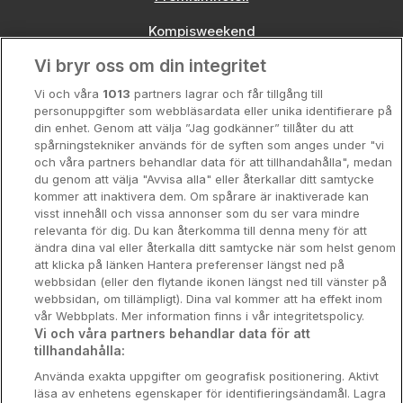
Kompisweekend
Vi bryr oss om din integritet
Storstadsweekend
Vi och våra
1013
partners lagrar och får tillgång till
Hotellrum under 995 kr
personuppgifter som webbläsardata eller unika identifierare på
din enhet. Genom att välja ”Jag godkänner” tillåter du att
Spahotell
spårningstekniker används för de syften som anges under "vi
och våra partners behandlar data för att tillhandahålla", medan
Sydsverige
du genom att välja "Avvisa alla" eller återkallar ditt samtycke
kommer att inaktivera dem. Om spårare är inaktiverade kan
Om Hotellpremien
visst innehåll och vissa annonser som du ser vara mindre
relevanta för dig. Du kan återkomma till denna meny för att
Nya hotell
ändra dina val eller återkalla ditt samtycke när som helst genom
att klicka på länken Hantera preferenser längst ned på
Stadsweekend
webbsidan (eller den flytande ikonen längst ned till vänster på
webbsidan, om tillämpligt). Dina val kommer att ha effekt inom
vår Webbplats. Mer information finns i vår integritetspolicy.
Vi och våra partners behandlar data för att
tillhandahålla:
Booking Enquiries:
info@hotellpremien.se
Använda exakta uppgifter om geografisk positionering. Aktivt
Hotellsupport:
scandinavian@digibreaks.com
läsa av enhetens egenskaper för identifieringsändamål. Lagra