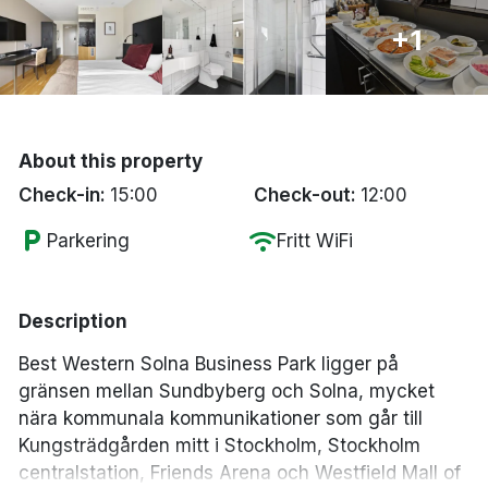
Bergen
+1
Hela Danmark
Done
About this property
Check-in:
15:00
Check-out:
12:00
local_parking
wifi
Parkering
Fritt WiFi
Description
Best Western Solna Business Park ligger på
gränsen mellan Sundbyberg och Solna, mycket
nära kommunala kommunikationer som går till
Kungsträdgården mitt i Stockholm, Stockholm
centralstation, Friends Arena och Westfield Mall of