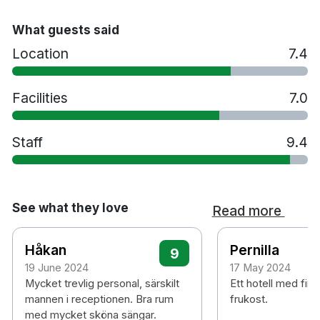
Hårtork
Vattenkokare
What guests said
Strykjärn/strykbräda på begäran
Location
7.4
Samarbete med närliggande gym
Bar
Facilities
7.0
Tvättservice
Parkering mot en avgift
Hund tillåts mot en avgift på 400 kr per natt
Staff
9.4
Rökfritt
1 minuts promenad till Solna Business Park
spårvagnshållplats
25 minuters promenad till Friends Arena &
See what they love
Read more
Westfield Mall of Scandinavia
35 minuters bilresa till Arlanda flygplats
Håkan
Pernilla
9
19 June 2024
17 May 2024
Mycket trevlig personal, särskilt
Ett hotell med fin
mannen i receptionen. Bra rum
frukost.
med mycket sköna sängar.