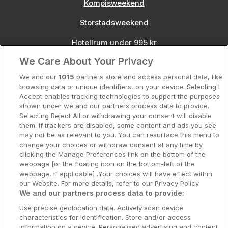
Kompisweekend
Storstadsweekend
Hotellrum under 995 kr
We Care About Your Privacy
Spahotell
We and our
1015
partners store and access personal data, like
Sydsverige
browsing data or unique identifiers, on your device. Selecting I
Accept enables tracking technologies to support the purposes
Om Hotellpremien
shown under we and our partners process data to provide.
Selecting Reject All or withdrawing your consent will disable
Nya hotell
them. If trackers are disabled, some content and ads you see
may not be as relevant to you. You can resurface this menu to
Stadsweekend
change your choices or withdraw consent at any time by
clicking the Manage Preferences link on the bottom of the
webpage [or the floating icon on the bottom-left of the
webpage, if applicable] .Your choices will have effect within
our Website. For more details, refer to our Privacy Policy.
Booking Enquiries:
info@hotellpremien.se
We and our partners process data to provide:
Hotellsupport:
scandinavian@digibreaks.com
Use precise geolocation data. Actively scan device
characteristics for identification. Store and/or access
information on a device. Personalised advertising and content,