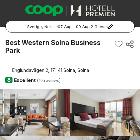
Sverige, Norge, Danmark
·
07 Aug - 09 Aug
·
2 Guests
Popular Destinations:
Best Western Solna Business
Park
Hela Sverige
Stockholm
Englundavägen 2, 171 41 Solna, Solna
8
Excellent
(
)
10 reviews
Göteborg
Malmö
Hela Norge
Oslo