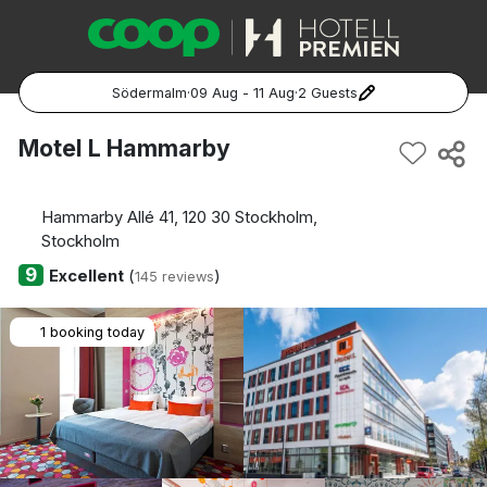
Södermalm
·
09 Aug - 11 Aug
·
2 Guests
Popular Destinations:
Motel L Hammarby
Hela Sverige
Hammarby Allé 41, 120 30 Stockholm,
Stockholm
Stockholm
9
Excellent
(
)
145 reviews
Göteborg
1 booking today
Malmö
Hela Norge
Oslo