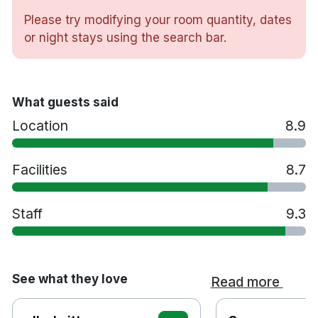
Restaurang
Please try modifying your room quantity, dates
Bar
or night stays using the search bar.
Spjälsäng mot en avgift
Husdjur tillåts mot en avgift - kontakta hotellet
Handikappsanpassade rum finns tillgängliga
Rökfritt
What guests said
20 meter till Mårtensdal spårvagnsstation
Location
8.9
10 minuters bilresa till Stockholm centralstation
45 minuters bilresa till Arlanda flygplats
Facilities
8.7
Staff
9.3
See what they love
Read more