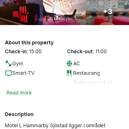
Bergen
+3
Hela Danmark
Done
About this property
Check-in:
15:00
Check-out:
11:00
fitness_center
ac_unit
Gym
AC
tv
restaurant
Smart-TV
Restaurang
Parkering mot en
local_bar
local_parking
Bar
kostnad
Read more
pets
smoke_free
Husdjur tillåtna
Rökfria rum
Description
Motel L Hammarby Sjöstad ligger i området