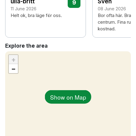
ulla-britt
Sven
9
11 June 2026
08 June 2026
Helt ok, bra läge för oss.
Bor ofta här. Bra l
centrum. Fina rum t
kostnad.
Explore the area
+
−
Show on Map