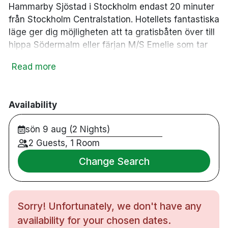
Hammarby Sjöstad i Stockholm endast 20 minuter
från Stockholm Centralstation. Hotellets fantastiska
läge ger dig möjligheten att ta gratisbåten över till
hippa Södermalm eller färjan M/S Emelie som tar
dig till Djurgården och alla dess sevärdheter. Innan
Read more
du kryper ner i hotellets sköna Carpe Diem sängar
för en god natts sömn kan du bränna överflödig
energi i hotellets gym.
Availability
226 rum
sön 9 aug (2 Nights)
Dubbelrum
2 Guests, 1 Room
Badrum med regndusch
Gratis WiFi
Change Search
TV
Skrivbord
Hårtork
Sorry! Unfortunately, we don't have any
Gratis toalettartiklar
availability for your chosen dates.
Gym