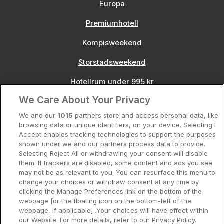
Europa
Premiumhotell
Kompisweekend
Storstadsweekend
Hotellrum under 995 kr
We Care About Your Privacy
Spahotell
We and our
1015
partners store and access personal data, like
Sydsverige
browsing data or unique identifiers, on your device. Selecting I
Accept enables tracking technologies to support the purposes
Om Hotellpremien
shown under we and our partners process data to provide.
Selecting Reject All or withdrawing your consent will disable
Nya hotell
them. If trackers are disabled, some content and ads you see
may not be as relevant to you. You can resurface this menu to
Stadsweekend
change your choices or withdraw consent at any time by
clicking the Manage Preferences link on the bottom of the
webpage [or the floating icon on the bottom-left of the
webpage, if applicable] .Your choices will have effect within
our Website. For more details, refer to our Privacy Policy.