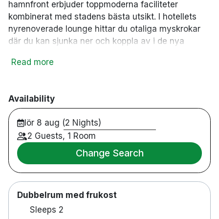
hamnfront erbjuder toppmoderna faciliteter
kombinerat med stadens bästa utsikt. I hotellets
nyrenoverade lounge hittar du otaliga myskrokar
där du kan sjunka ner och koppla av i de nya
designmöblerna. Här kan du njuta av en exklusiv
Read more
kopp kaffe från vår kaffebar – eller en sensuell
cocktail från VAERFT Cocktailbar. Även om våra
154 rum sträcker sig brett i rumskategorier, har de
Availability
alla en sak gemensamt: toppmoderna och
nyrenoverade faciliteter. I alla rum finns
lör 8 aug (2 Nights)
mörkläggningsgardiner av hög kvalitet, 50 tums
2 Guests, 1 Room
TV med Chromecast, skrivbord och stol, gratis Wi-
Fi, eget badrum med hårtork och ekologiska
Change Search
badprodukter från Meraki.
Dubbelrum med frukost
154 rum
Sleeps 2
Fast in- och utcheckning