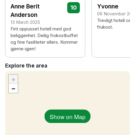
Anne Berit
Yvonne
10
Anderson
06 November 202
Trevligt hotell cen
13 March 2025
frukost.
Fint oppusset hotell med god
beliggenhet. Deilig frokostbuffet
og fine fasiliteter ellers. Kommer
gjerne igjen!
Explore the area
+
−
Show on Map