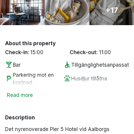
Bergen
+17
Hela Danmark
Done
About this property
Check-in:
15:00
Check-out:
11:00
local_bar
accessible
Bar
Tillgänglighetsanpassat
Parkering mot en
local_parking
pets
Husdjur tillåtna
kostnad
fitness_center
ev_station
Gym
Elbilsladdare
Read more
wifi
crib
Fritt WiFi
Spjälsäng
chair
smoke_free
Lounge
Rökfria rum
Description
tv
room_service
Smart-TV
Handduk
Det nyrenoverade Pier 5 Hotel vid Aalborgs