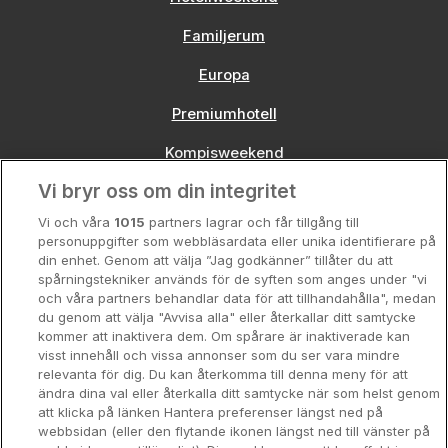
Familjerum
Europa
Premiumhotell
Kompisweekend
Vi bryr oss om din integritet
Storstadsweekend
Vi och våra
1015
partners lagrar och får tillgång till
Hotellrum under 995 kr
personuppgifter som webbläsardata eller unika identifierare på
din enhet. Genom att välja ”Jag godkänner” tillåter du att
Spahotell
spårningstekniker används för de syften som anges under "vi
och våra partners behandlar data för att tillhandahålla", medan
Sydsverige
du genom att välja "Avvisa alla" eller återkallar ditt samtycke
kommer att inaktivera dem. Om spårare är inaktiverade kan
Om Hotellpremien
visst innehåll och vissa annonser som du ser vara mindre
relevanta för dig. Du kan återkomma till denna meny för att
Nya hotell
ändra dina val eller återkalla ditt samtycke när som helst genom
att klicka på länken Hantera preferenser längst ned på
Stadsweekend
webbsidan (eller den flytande ikonen längst ned till vänster på