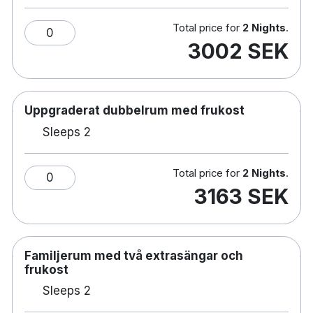
Bar VAERFT
Total price for
2 Nights
.
Handikappvänlig
0
3002 SEK
Betalad parkering
Små hundar tillåtna mot en avgift på DKK 495
per vistelse
Gym
Uppgraderat dubbelrum med frukost
Shuffle board
Sleeps 2
Presentaffär
Rök fri
Elbilsladdning
Total price for
2 Nights
.
0
3163 SEK
Familjerum med två extrasängar och
frukost
Sleeps 2