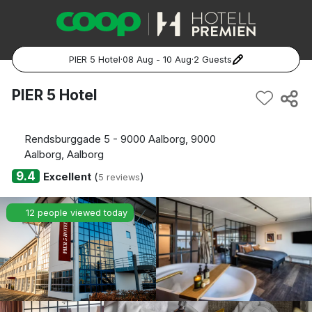
PIER 5 Hotel
·
08 Aug - 10 Aug
·
2 Guests
Popular Destinations:
PIER 5 Hotel
Hela Sverige
Rendsburggade 5 - 9000 Aalborg, 9000
Stockholm
Aalborg, Aalborg
9.4
Excellent
(
)
5 reviews
Göteborg
12 people viewed today
Malmö
Hela Norge
Oslo