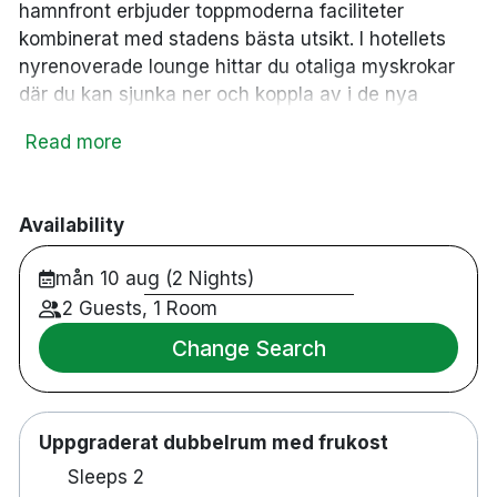
hamnfront erbjuder toppmoderna faciliteter
kombinerat med stadens bästa utsikt. I hotellets
nyrenoverade lounge hittar du otaliga myskrokar
där du kan sjunka ner och koppla av i de nya
designmöblerna. Här kan du njuta av en exklusiv
Read more
kopp kaffe från vår kaffebar – eller en sensuell
cocktail från VAERFT Cocktailbar. Även om våra
154 rum sträcker sig brett i rumskategorier, har de
Availability
alla en sak gemensamt: toppmoderna och
nyrenoverade faciliteter. I alla rum finns
mån 10 aug (2 Nights)
mörkläggningsgardiner av hög kvalitet, 50 tums
2 Guests, 1 Room
TV med Chromecast, skrivbord och stol, gratis Wi-
Fi, eget badrum med hårtork och ekologiska
Change Search
badprodukter från Meraki.
Uppgraderat dubbelrum med frukost
154 rum
Sleeps 2
Fast in- och utcheckning