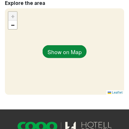
Explore the area
+
−
Show on Map
Leaflet