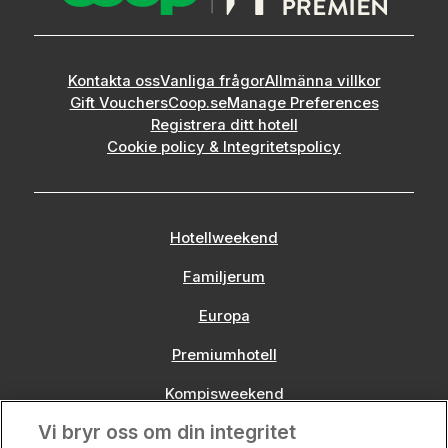
Kontakta oss
Vanliga frågor
Allmänna villkor
Gift Vouchers
Coop.se
Manage Preferences
Registrera ditt hotell
Cookie policy & Integritetspolicy
Hotellweekend
Familjerum
Europa
Premiumhotell
Kompisweekend
Vi bryr oss om din integritet
Storstadsweekend