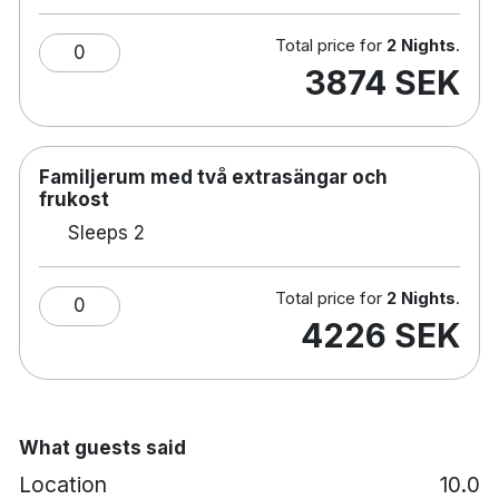
Bar VAERFT
Total price for
2 Nights
.
Handikappvänlig
0
3874 SEK
Betalad parkering
Små hundar tillåtna mot en avgift på DKK 495
per vistelse
Gym
Familjerum med två extrasängar och
Shuffle board
frukost
Presentaffär
Sleeps 2
Rök fri
Elbilsladdning
Total price for
2 Nights
.
0
4226 SEK
What guests said
Location
10.0