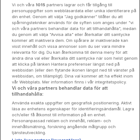
Vi och våra
1015
partners lagrar och får tillgång till
Hotellrum under 995 kr
personuppgifter som webbläsardata eller unika identifierare på
din enhet. Genom att välja ”Jag godkänner” tillåter du att
Spahotell
spårningstekniker används för de syften som anges under "vi
och våra partners behandlar data för att tillhandahålla", medan
Sydsverige
du genom att välja "Avvisa alla" eller återkallar ditt samtycke
kommer att inaktivera dem. Om spårare är inaktiverade kan
Om Hotellpremien
visst innehåll och vissa annonser som du ser vara mindre
relevanta för dig. Du kan återkomma till denna meny för att
Nya hotell
ändra dina val eller återkalla ditt samtycke när som helst genom
att klicka på länken Hantera preferenser längst ned på
Stadsweekend
webbsidan (eller den flytande ikonen längst ned till vänster på
webbsidan, om tillämpligt). Dina val kommer att ha effekt inom
vår Webbplats. Mer information finns i vår integritetspolicy.
Vi och våra partners behandlar data för att
tillhandahålla:
Booking Enquiries:
info@hotellpremien.se
Använda exakta uppgifter om geografisk positionering. Aktivt
Hotellsupport:
scandinavian@digibreaks.com
läsa av enhetens egenskaper för identifieringsändamål. Lagra
och/eller få åtkomst till information på en enhet.
Personanpassad reklam och innehåll, reklam- och
innehållsmätning, forskning angående målgrupp och
Hotellpremien.se av en del av Coop
tjänsteutveckling.
Sverige. Coop Sverige 171 88 Solna,