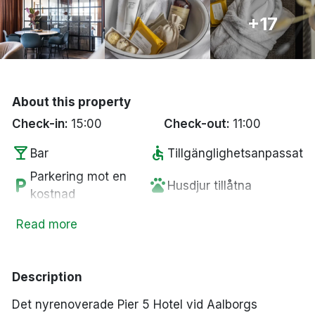
Bergen
+17
Hela Danmark
Done
About this property
Check-in:
15:00
Check-out:
11:00
local_bar
accessible
Bar
Tillgänglighetsanpassat
Parkering mot en
local_parking
pets
Husdjur tillåtna
kostnad
fitness_center
ev_station
Gym
Elbilsladdare
Read more
wifi
crib
Fritt WiFi
Spjälsäng
chair
smoke_free
Lounge
Rökfria rum
Description
tv
room_service
Smart-TV
Handduk
Det nyrenoverade Pier 5 Hotel vid Aalborgs