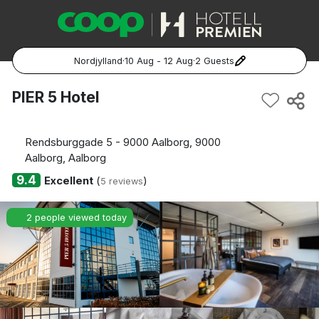
Nordjylland
·
10 Aug - 12 Aug
·
2 Guests
Popular Destinations:
PIER 5 Hotel
Hela Sverige
Rendsburggade 5 - 9000 Aalborg, 9000
Stockholm
Aalborg, Aalborg
9.4
Excellent
(
)
5 reviews
Göteborg
2 people viewed today
Malmö
Hela Norge
Oslo