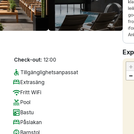
kla
lei
god
fr
ifo
An
Exp
Check-out:
12:00
+
accessible
Tillgänglighetsanpassat
−
bed
Extrasäng
wifi
Fritt WiFi
pool
Pool
sauna
Bastu
bed
Påslakan
child_care
Barnstol