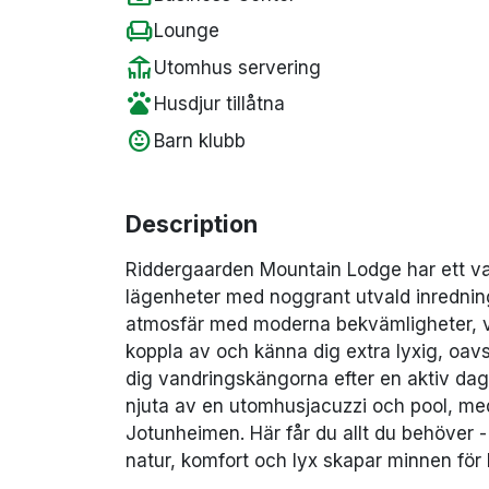
chair
Lounge
deck
Utomhus servering
pets
Husdjur tillåtna
child_care
Barn klubb
Description
Riddergaarden Mountain Lodge har ett vac
lägenheter med noggrant utvald inredn
atmosfär med moderna bekvämligheter, vi
koppla av och känna dig extra lyxig, oavs
dig vandringskängorna efter en aktiv da
njuta av en utomhusjacuzzi och pool, med
Jotunheimen. Här får du allt du behöver - 
natur, komfort och lyx skapar minnen för l