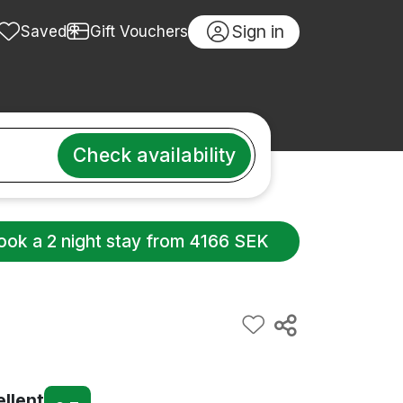
Sign in
Saved
Gift Vouchers
Check availability
ook a 2 night stay from 4166 SEK
ellent