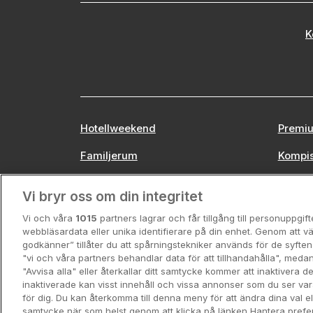
K
Hotellweekend
Premiu
Familjerum
Kompi
Europa
Stors
Vi bryr oss om din integritet
Vi och våra
1015
partners lagrar och får tillgång till personuppgif
webbläsardata eller unika identifierare på din enhet. Genom att vä
godkänner” tillåter du att spårningstekniker används för de syft
"vi och våra partners behandlar data för att tillhandahålla", meda
"Avvisa alla" eller återkallar ditt samtycke kommer att inaktivera 
inaktiverade kan visst innehåll och vissa annonser som du ser va
för dig. Du kan återkomma till denna meny för att ändra dina val ell
samtycke när som helst genom att klicka på länken Hantera prefe