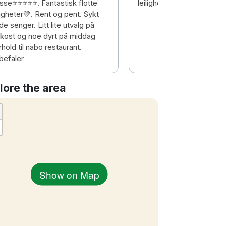
sse⭐️⭐️⭐️⭐️⭐️. Fantastisk flotte
leilighet
ligheter💛. Rent og pent. Sykt
e senger. Litt lite utvalg på
okost og noe dyrt på middag
rhold til nabo restaurant.
befaler
lore the area
Show on Map