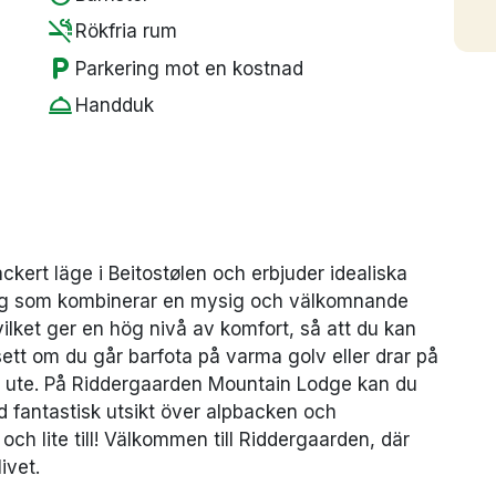
smoke_free
Rökfria rum
local_parking
Parkering mot en kostnad
room_service
Handduk
kert läge i Beitostølen och erbjuder idealiska
ing som kombinerar en mysig och välkomnande
lket ger en hög nivå av komfort, så att du kan
ett om du går barfota på varma golv eller drar på
g ute. På Riddergaarden Mountain Lodge kan du
 fantastisk utsikt över alpbacken och
och lite till! Välkommen till Riddergaarden, där
ivet.