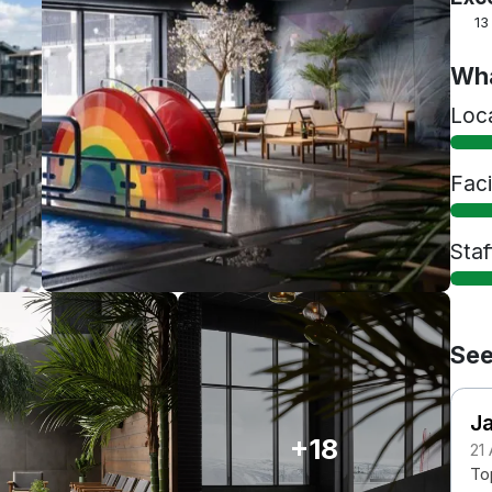
13
Wha
Loc
Faci
Staf
See
J
+18
21 
To