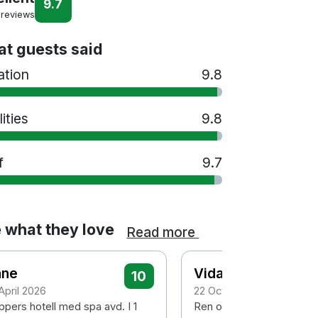
9.7
 reviews
t guests said
ation
9.8
lities
9.8
f
9.7
 what they love
Read more
ane
Vidar
10
April 2026
22 October 2025
ppers hotell med spa avd. I 1
Ren og pent,hyggelig og 