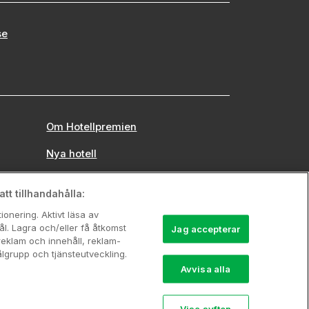
se
Om Hotellpremien
Nya hotell
Stadsweekend
tt tillhandahålla:
onering. Aktivt läsa av
l. Lagra och/eller få åtkomst
Jag accepterar
reklam och innehåll, reklam-
grupp och tjänsteutveckling.
Avvisa alla
Visa syften