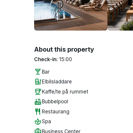
About this property
Check-in:
15:00
local_bar
Bar
ev_station
Elbilsladdare
coffee
Kaffe/te på rummet
hot_tub
Bubbelpool
restaurant
Restaurang
spa
Spa
business_center
Business Center