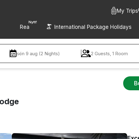
My Trips
Nytt!
Rea
International Package Holidays
sön 9 aug (2 Nights)
2 Guests, 1 Room
B
Lodge
Exc