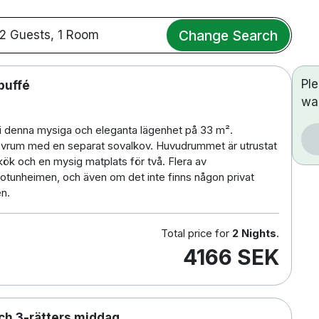
Change Search
2 Guests, 1 Room
Pl
buffé
wa
i denna mysiga och eleganta lägenhet på 33 m².
sovrum med en separat sovalkov. Huvudrummet är utrustat
kök och en mysig matplats för två. Flera av
 Jotunheimen, och även om det inte finns någon privat
en.
Total price for
2 Nights
.
4166 SEK
ch 3-rätters middag