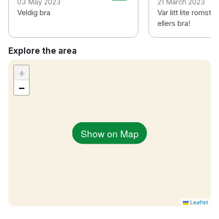
03 May 2023
21 March 2023
Veldig bra
Var litt lite romst
ellers bra!
Explore the area
+
−
Show on Map
Leaflet