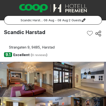
Scandic Harstad
·
06 Aug - 08 Aug
·
2 Guests
Popular Destinations:
Scandic Harstad
Hela Sverige
Strangaten 9, 9485, Harstad
Stockholm
9.1
Excellent
(
)
9 reviews
Göteborg
Malmö
Hela Norge
Oslo