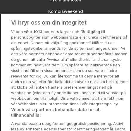
Kompisweekend
Vi bryr oss om din integritet
Storstadsweekend
Vi och våra
1013
partners lagrar och får tillgång till
Hotellrum under 995 kr
personuppgifter som webbläsardata eller unika identifierare på
din enhet. Genom att välja ”Jag godkänner” tillåter du att
Spahotell
spårningstekniker används för de syften som anges under "vi
och våra partners behandlar data för att tillhandahålla", medan
Sydsverige
du genom att välja "Avvisa alla" eller återkallar ditt samtycke
kommer att inaktivera dem. Om spårare är inaktiverade kan
Om Hotellpremien
visst innehåll och vissa annonser som du ser vara mindre
relevanta för dig. Du kan återkomma till denna meny för att
Nya hotell
ändra dina val eller återkalla ditt samtycke när som helst genom
att klicka på länken Hantera preferenser längst ned på
Stadsweekend
webbsidan (eller den flytande ikonen längst ned till vänster på
webbsidan, om tillämpligt). Dina val kommer att ha effekt inom
vår Webbplats. Mer information finns i vår integritetspolicy.
Vi och våra partners behandlar data för att
tillhandahålla:
Booking Enquiries:
info@hotellpremien.se
Använda exakta uppgifter om geografisk positionering. Aktivt
Hotellsupport:
scandinavian@digibreaks.com
läsa av enhetens egenskaper för identifieringsändamål. Lagra