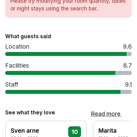
Please try modifying your room quantity, dates
Hårtork
or night stays using the search bar.
Minibar
Gym
Restaurang
Bar
What guests said
Sen utcheckning mot en avgift - i mån av plats
Location
9.6
Spjälsäng mot en avgift
Extrasäng mot en avgift
Husdjur tillåts mot en avgift
Facilities
8.7
Handikappsanpassade rum finns tillgängliga
Parkering mot en avgift
Staff
9.1
Rökfritt
40 minuters bilresa till Evenes flygplats
See what they love
Read more
Sven arne
Marita
10