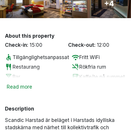
+4
Bergen
Hela Danmark
About this property
Done
Check-in:
15:00
Check-out:
12:00
accessible
wifi
Tillgänglighetsanpassat
Fritt WiFi
restaurant
smoke_free
Restaurang
Rökfria rum
local_bar
coffee
Bar
Kaffe/te på rummet
Parkering mot en
Read more
local_parking
kostnad
Description
Scandic Harstad är beläget i Harstads idylliska
stadskärna med närhet till kollektivtrafik och