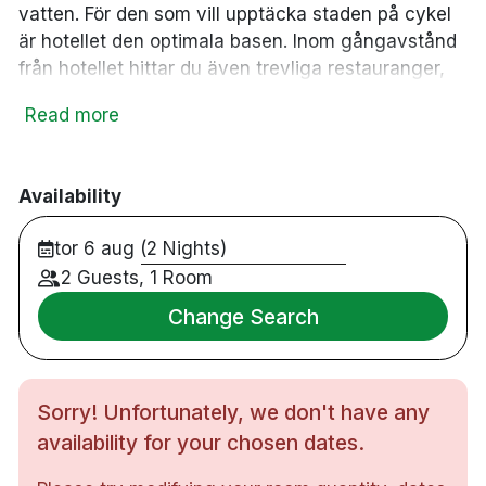
vatten. För den som vill upptäcka staden på cykel
är hotellet den optimala basen. Inom gångavstånd
från hotellet hittar du även trevliga restauranger,
kulturella upplevelser, sevärdheter och charmiga
Read more
butiker. Här bor du på luftiga och välutrustade rum
med utsikt över stadens pulserande uteliv eller det
rogivande havet. Rummen passar perfekt för
Availability
avkoppling, här erbjuds inte bara bekväma sängar
utan även gratis WiFi och en TV med ett brett
tor 6 aug (2 Nights)
kanalutbud. Passa på att boka in en dagsutflykt för
2 Guests, 1 Room
att besöka Lofoten och dess fascinerande natur.
Change Search
117 rum
Dubbelrum & familjerum
Badrum med dusch eller badkar
Sorry! Unfortunately, we don't have any
Gratis WiFi
TV
availability for your chosen dates.
Skrivbord