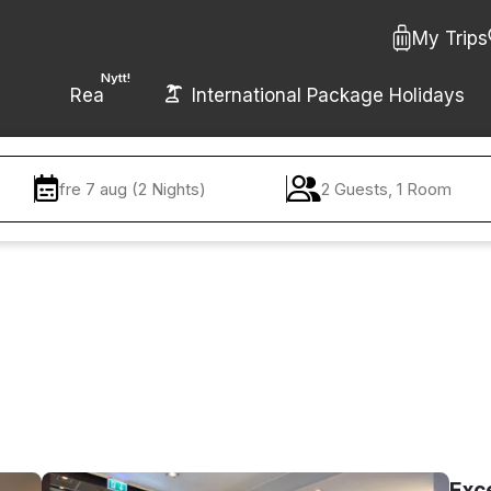
My Trips
Nytt!
Rea
International Package Holidays
fre 7 aug (2 Nights)
2 Guests, 1 Room
Exc