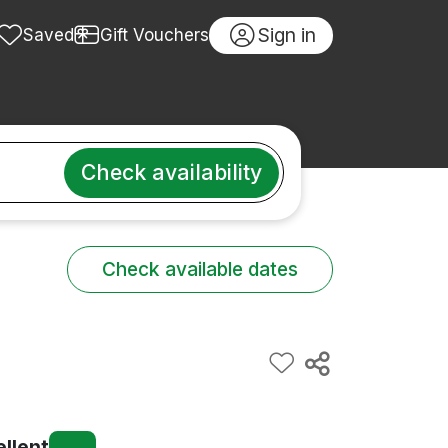
Sign in
Saved
Gift Vouchers
Check availability
Check available dates
ellent