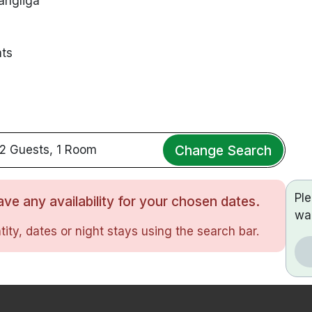
ängliga
ats
Change Search
2 Guests, 1 Room
Pl
ve any availability for your chosen dates.
wa
ity, dates or night stays using the search bar.