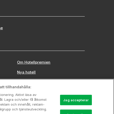
se
Om Hotellpremien
Nya hotell
Stadsweekend
tt tillhandahålla:
onering. Aktivt läsa av
l. Lagra och/eller få åtkomst
Jag accepterar
reklam och innehåll, reklam-
grupp och tjänsteutveckling.