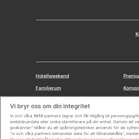
K
Hotellweekend
Premiu
Familjerum
Kompi
Europa
Stors
Vi bryr oss om din integritet
Vi och våra
1013
partners lagrar och får tillgång till personuppgif
webbläsardata eller unika identifierare på din enhet. Genom att vä
godkänner” tillåter du att spårningstekniker används för de syft
"vi och våra partners behandlar data för att tillhandahålla", meda