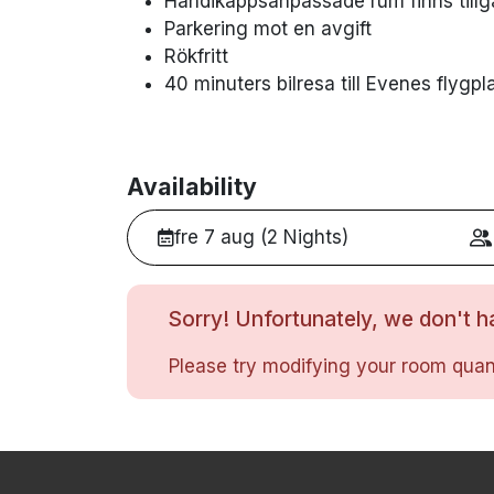
Handikappsanpassade rum finns tillg
Parkering mot en avgift
Rökfritt
40 minuters bilresa till Evenes flygpl
Availability
fre 7 aug (2 Nights)
Sorry! Unfortunately, we don't ha
Please try modifying your room quant