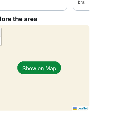
bra!
lore the area
Show on Map
Leaflet