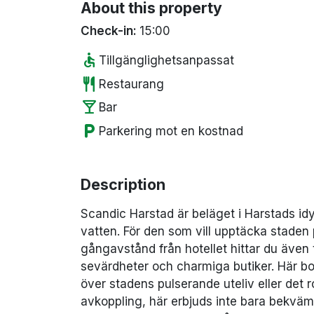
About this property
Check-in:
15:00
accessible
Tillgänglighetsanpassat
restaurant
Restaurang
local_bar
Bar
local_parking
Parkering mot en kostnad
Description
Scandic Harstad är beläget i Harstads idyl
vatten. För den som vill upptäcka staden 
gångavstånd från hotellet hittar du även t
sevärdheter och charmiga butiker. Här bo
över stadens pulserande uteliv eller det
avkoppling, här erbjuds inte bara bekvä