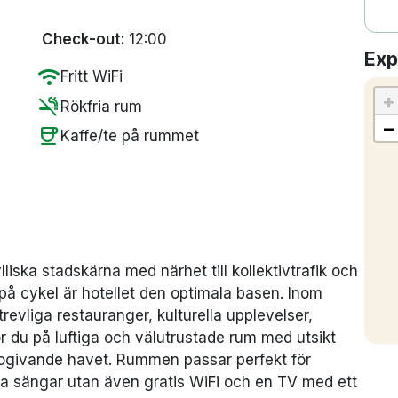
Check-out:
12:00
Exp
wifi
Fritt WiFi
+
smoke_free
Rökfria rum
−
coffee
Kaffe/te på rummet
liska stadskärna med närhet till kollektivtrafik och
på cykel är hotellet den optimala basen. Inom
revliga restauranger, kulturella upplevelser,
r du på luftiga och välutrustade rum med utsikt
 rogivande havet. Rummen passar perfekt för
ma sängar utan även gratis WiFi och en TV med ett