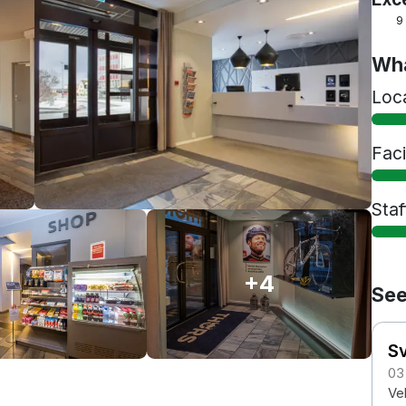
9
Wha
Loc
Faci
Staf
+4
See
S
03
Ve