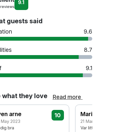
9.1
 reviews
t guests said
ation
9.6
lities
8.7
f
9.1
 what they love
Read more
ven arne
Marita
10
 May 2023
21 March 2023
ldig bra
Var litt lite romstørrelse 