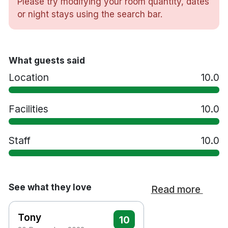
Please try modifying your room quantity, dates
Skrivbord
or night stays using the search bar.
Hårtork
Vattenkokare
Strykjärn/strykbräda
Lyxtoalettartiklar
What guests said
Gym
Location
10.0
Restaurang
Bar
Tvättservice
Facilities
10.0
Extrasäng mot en avgift
Husdjur tillåts mot en avgift
Staff
10.0
Handikappsanpassade rum finns tillgängliga
Parkering mot en avgift
Rökfritt
5 minuters promenad till Lillestrøm station
See what they love
Read more
25 minuters bilresa till Oslo Gardermoen
flygplats
Tony
10