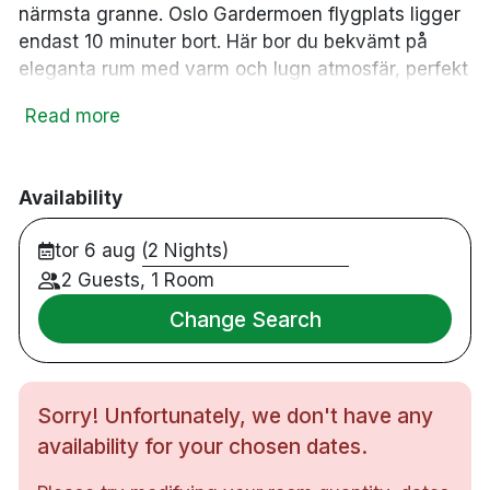
närmsta granne. Oslo Gardermoen flygplats ligger
endast 10 minuter bort. Här bor du bekvämt på
eleganta rum med varm och lugn atmosfär, perfekt
för avkoppling efter en dag på språng. Rummen på
Read more
hotellet är utrustade med privat badrum med lyxiga
toalettartiklar från FACE Stockholm, kylskåp,
vattenkokare, gratis WiFi och en TV med
Availability
chromecast. Innan du kryper ner i din sköna säng
kan du slå dig ner i hotellets restaurang Bruket, här
tor 6 aug (2 Nights)
sitter du i en avslappnad atmosfär och kan avnjuta
2 Guests, 1 Room
goda traditionella rätter med en modern twist.
Change Search
220 rum
Dubbelrum
Badrum med dusch
Sorry! Unfortunately, we don't have any
Gratis WiFi
TV med Chromecast
availability for your chosen dates.
Värdeskåp