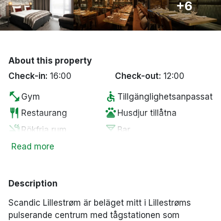
+6
Bergen
Hela Danmark
About this property
Done
Check-in:
16:00
Check-out:
12:00
fitness_center
accessible
Gym
Tillgänglighetsanpassat
restaurant
pets
Restaurang
Husdjur tillåtna
smoke_free
local_bar
Rökfria rum
Bar
tv
Smart-TV
Read more
Description
Scandic Lillestrøm är beläget mitt i Lillestrøms
pulserande centrum med tågstationen som