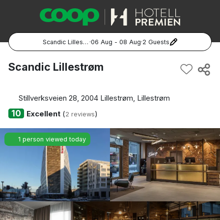
Scandic Lillestrøm
·
06 Aug - 08 Aug
·
2 Guests
Popular Destinations:
Scandic Lillestrøm
Hela Sverige
Stillverksveien 28, 2004 Lillestrøm, Lillestrøm
Stockholm
10
Excellent
(
)
2 reviews
Göteborg
1 person viewed today
Malmö
Hela Norge
Oslo