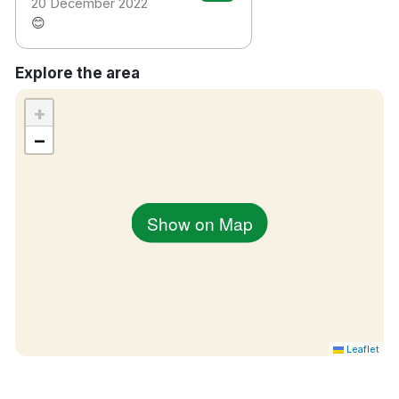
20 December 2022
😊
Explore the area
+
−
Show on Map
Leaflet