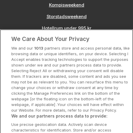
Kompisweekend
Storstadsweekend
Hotellrum under 995 kr
We Care About Your Privacy
Spahotell
We and our
1013
partners store and access personal data, like
Sydsverige
browsing data or unique identifiers, on your device. Selecting I
Accept enables tracking technologies to support the purposes
Om Hotellpremien
shown under we and our partners process data to provide.
Selecting Reject All or withdrawing your consent will disable
Nya hotell
them. If trackers are disabled, some content and ads you see
may not be as relevant to you. You can resurface this menu to
Stadsweekend
change your choices or withdraw consent at any time by
clicking the Manage Preferences link on the bottom of the
webpage [or the floating icon on the bottom-left of the
webpage, if applicable] .Your choices will have effect within
our Website. For more details, refer to our Privacy Policy.
Booking Enquiries:
info@hotellpremien.se
We and our partners process data to provide:
Hotellsupport:
scandinavian@digibreaks.com
Use precise geolocation data. Actively scan device
characteristics for identification. Store and/or access