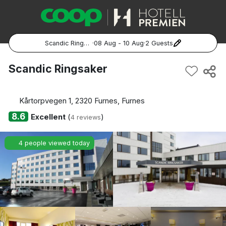
Scandic Ringsaker
·
08 Aug - 10 Aug
·
2 Guests
Popular Destinations:
Scandic Ringsaker
Hela Sverige
Kårtorpvegen 1, 2320 Furnes, Furnes
Stockholm
8.6
Excellent
(
)
4 reviews
Göteborg
4 people viewed today
Malmö
Hela Norge
Oslo