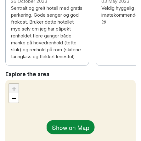
26 October 2023
03 May 2023
Sentralt og greit hotell med gratis
Veldig hyggelig all
parkering. Gode senger og god
imøtekommende o
frokost. Bruker dette hotellet
😍
mye selv om jeg har påpekt
renholdet flere ganger både
manko på hovedrenhold (tette
sluk) og renhold på rom (skitene
tannglass og flekket lenestol)
Explore the area
+
−
Show on Map