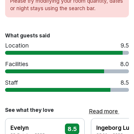
Please try modifying your room quantity, dates
Restaurang
or night stays using the search bar.
Cyklar för utlåning
Spjälsäng mot en avgift på 220 NOK per natt
Extrasäng mot en avgift på 220 NOK per natt
Husdjur tillåts mot en avgift på 200 NOK per
What guests said
natt
Location
9.5
Handikappanpassade rum finns tillgängliga
Gratis parkering i mån av plats - går ej att
Facilities
8.0
förboka
Rökfritt
8 minuters bilresa till Hamar station
Staff
8.5
63 minuters bilresa till Oslo flygplats
(Gardermoen)
See what they love
Read more
Evelyn
Ingeborg Lun
8.5