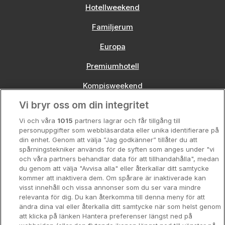
Hotellweekend
Familjerum
Europa
Premiumhotell
Kompisweekend
Vi bryr oss om din integritet
Storstadsweekend
Vi och våra
1015
partners lagrar och får tillgång till
Hotellrum under 995 kr
personuppgifter som webbläsardata eller unika identifierare på
din enhet. Genom att välja ”Jag godkänner” tillåter du att
Spahotell
spårningstekniker används för de syften som anges under "vi
och våra partners behandlar data för att tillhandahålla", medan
Sydsverige
du genom att välja "Avvisa alla" eller återkallar ditt samtycke
kommer att inaktivera dem. Om spårare är inaktiverade kan
Om Hotellpremien
visst innehåll och vissa annonser som du ser vara mindre
relevanta för dig. Du kan återkomma till denna meny för att
Nya hotell
ändra dina val eller återkalla ditt samtycke när som helst genom
att klicka på länken Hantera preferenser längst ned på
Stadsweekend