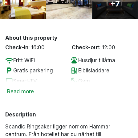
+7
Bergen
Hela Danmark
About this property
Done
Check-in:
16:00
Check-out:
12:00
wifi
pets
Fritt WiFi
Husdjur tillåtna
local_parking
ev_station
Gratis parkering
Elbilsladdare
tv
fitness_center
Smart-TV
Gym
sauna
pool
Bastu
Pool
Read more
smoke_free
Rökfria rum
Description
Scandic Ringsaker ligger norr om Hammar
centrum. Från hotellet har du närhet till