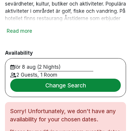
sevärdheter, kultur, butiker och aktiviteter. Populära
aktiviteter i områrdet är golf, fiske och vandring. På
hotellet finns restaurang Årstiderne som erbjuder
norska rätter baserade på lokala råvaror. Varje
Read more
morgon serveras en stor och smakfull frukostbuffé.
En avdelning med bastu, inomhuspool och gym
finns på hotellet för dig som vill antingen träna eller
Availability
koppla av.
176 rum
lör 8 aug (2 Nights)
Dubbelrum & familjerum
2 Guests, 1 Room
Badrum med dusch
Gratis WiFi
Change Search
TV
Skrivbord
Hårtork
Sorry! Unfortunately, we don't have any
Bastu
availability for your chosen dates.
Gym
Inomhuspool