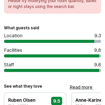
Please try modifying your room quantity, dates
Strykjärn/strykbräda
or night stays using the search bar.
Lekplats
Spelrum
Cykeluthyrning
Restaurang
What guests said
Bar
Location
9.3
Tvättservice
Extrasäng mot en avgift
Husdjur tillåts mot en avgift
Facilities
9.8
Handikappsanpassade rum finns tillgängliga
Parkering mot en avgift
Staff
9.8
Rökfritt
10 minuters bilresa till Stavanger flygplats
See what they love
Read more
Ruben Olsen
Anne-Karine
9.5