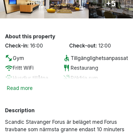
+5
Bergen
Hela Danmark
About this property
Done
Check-in:
16:00
Check-out:
12:00
fitness_center
accessible
Gym
Tillgänglighetsanpassat
wifi
restaurant
Fritt WiFi
Restaurang
pets
smoke_free
Husdjur tillåtna
Rökfria rum
local_laundry_service
local_bar
Tvättservice
Bar
Read more
Parkering mot en
local_parking
ev_station
Elbilsladdare
kostnad
Description
Scandic Stavanger Forus är beläget med Forus
travbane som närmsta granne endast 10 minuters