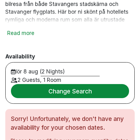
bilresa från både Stavangers stadskärna och
Stavanger flygplats. Här bor ni skönt på hotellets
rymliga och moderna rum som alla är utrustade
med sängar av hög kvalitet, privat badrum,
Read more
kylskåp, TV och luftkonditionering. När ni upptäckt
allt som närområdet har att erbjuda kan du utmana
ditt sällskap på shuffleboard eller slå er ner i
Availability
hotellets stämningsfulla lobbybar.
lör 8 aug (2 Nights)
258 rum
Dubbelrum & familjerum
2 Guests, 1 Room
Badrum med dusch
Change Search
Gratis WiFi
TV
Värdeskåp
Sorry! Unfortunately, we don't have any
Skrivbord
Hårtork
availability for your chosen dates.
Kylskåp