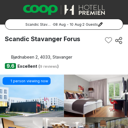
Scandic Stavanger Forus
·
08 Aug - 10 Aug
·
2 Guests
Popular Destinations:
Scandic Stavanger Forus
Hela Sverige
Bjødnabeen 2, 4033, Stavanger
Stockholm
9.6
Excellent
(
)
9 reviews
Göteborg
1 person viewing now
Malmö
Hela Norge
Oslo