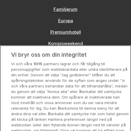
Familjerum
Europa
Premiumhotell
Kompisweekend
Vi bryr oss om din integritet
Storstadsweekend
Vi och våra
1015
partners lagrar och får tillgång till
Hotellrum under 995 kr
personuppgifter som webbläsardata eller unika identifierare på
din enhet. Genom att välja ”Jag godkänner” tillåter du att
Spahotell
spårningstekniker används för de syften som anges under "vi
och våra partners behandlar data för att tillhandahålla", medan
Sydsverige
du genom att välja "Avvisa alla" eller återkallar ditt samtycke
kommer att inaktivera dem. Om spårare är inaktiverade kan
Om Hotellpremien
visst innehåll och vissa annonser som du ser vara mindre
relevanta för dig. Du kan återkomma till denna meny för att
Nya hotell
ändra dina val eller återkalla ditt samtycke när som helst genom
att klicka på länken Hantera preferenser längst ned på
Stadsweekend
webbsidan (eller den flytande ikonen längst ned till vänster på
webbsidan, om tillämpligt). Dina val kommer att ha effekt inom