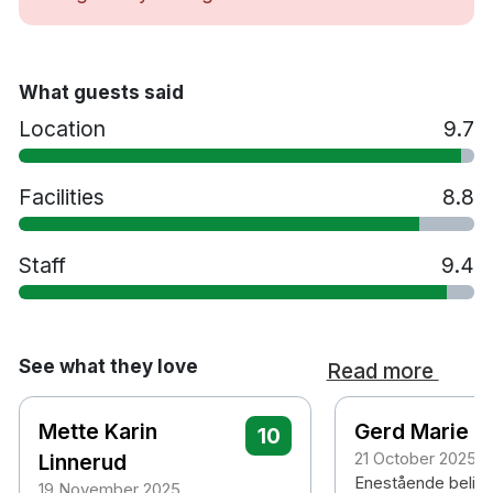
Gym
Restaurang
Bar
What guests said
Tvättservice
Location
9.7
Extrasäng mot en avgift
Husdjur tillåts mot en avgift
Handikappsanpassade rum finns tillgängliga
Facilities
8.8
Parkering mot en avgift
Rökfritt
Staff
9.4
5 minuters promenad till Lillehammer station
2 timmars bilresa till Oslo Gardermoen
flygplats
See what they love
Read more
Mette Karin
Gerd Marie
10
Linnerud
21 October 2025
Enestående belig
19 November 2025