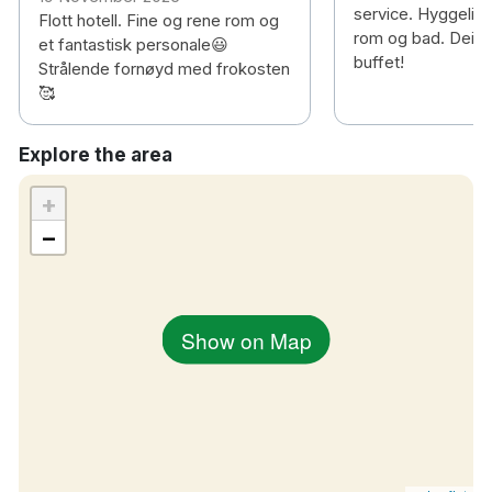
service. Hyggelig, 
Flott hotell. Fine og rene rom og
rom og bad. Deilig
et fantastisk personale😃
buffet!
Strålende fornøyd med frokosten
🥰
Explore the area
+
−
Show on Map