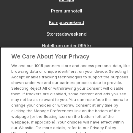
Premiumhotell
Kompisweekend
Storstadsweekend
Hotellrum under 995 kr
We Care About Your Privacy
Spahotell
We and our
1015
partners store and access personal data, like
Sydsverige
browsing data or unique identifiers, on your device. Selecting I
Accept enables tracking technologies to support the purposes
Om Hotellpremien
shown under we and our partners process data to provide.
Selecting Reject All or withdrawing your consent will disable
Nya hotell
them. If trackers are disabled, some content and ads you see
may not be as relevant to you. You can resurface this menu to
Stadsweekend
change your choices or withdraw consent at any time by
clicking the Manage Preferences link on the bottom of the
webpage [or the floating icon on the bottom-left of the
webpage, if applicable] .Your choices will have effect within
our Website. For more details, refer to our Privacy Policy.
Booking Enquiries:
info@hotellpremien.se