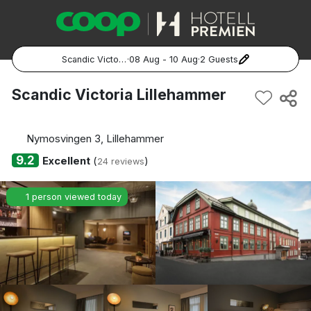
Scandic Victoria Lillehammer
·
08 Aug - 10 Aug
·
2 Guests
Popular Destinations:
Scandic Victoria Lillehammer
Hela Sverige
Nymosvingen 3, Lillehammer
Stockholm
9.2
Excellent
(
)
24 reviews
Göteborg
1 person viewed today
Malmö
Hela Norge
Oslo