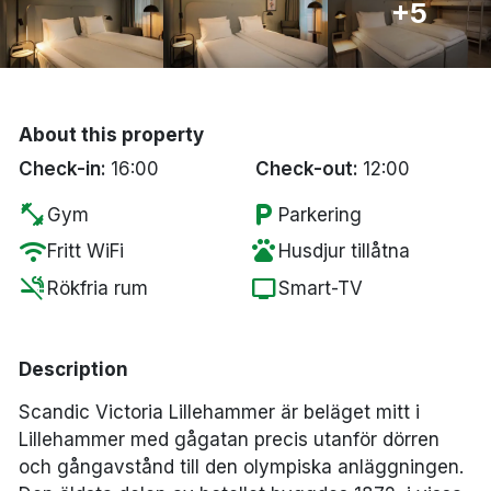
+5
Bergen
Hela Danmark
About this property
Done
Check-in:
16:00
Check-out:
12:00
fitness_center
local_parking
Gym
Parkering
wifi
pets
Fritt WiFi
Husdjur tillåtna
smoke_free
tv
Rökfria rum
Smart-TV
Description
Scandic Victoria Lillehammer är beläget mitt i
Lillehammer med gågatan precis utanför dörren
och gångavstånd till den olympiska anläggningen.