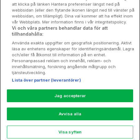
att klicka på länken Hantera preferenser längst ned på
Stadsweekend
webbsidan (eller den flytande ikonen längst ned till vänster på
webbsidan, om tillämpligt). Dina val kommer att ha effekt inom
vår Webbplats. Mer information finns i vår integritetspolicy.
Vi och våra partners behandlar data för att
tillhandahålla:
Booking Enquiries:
info@hotellpremien.se
Använda exakta uppgifter om geografisk positionering. Aktivt
Hotellsupport:
scandinavian@digibreaks.com
läsa av enhetens egenskaper för identifieringsändamål. Lagra
och/eller få åtkomst till information på en enhet.
Personanpassad reklam och innehåll, reklam- och
innehållsmätning, forskning angående målgrupp och
Hotellpremien.se av en del av Coop
tjänsteutveckling.
Sverige. Coop Sverige 171 88 Solna,
Lista över partner (leverantörer)
Telefon: 010-742 00 00, Org.nr: 556710-
5480.
Jag accepterar
Läs mer om Coops Partnererbjudande:
www.coop.se/medlem/partnererbjudande
Avvisa alla
Nytt!
Visa syften
Explore
Rea
My Trips
Profile