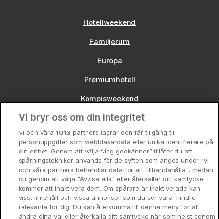
Hotellweekend
Familjerum
Europa
Premiumhotell
Kompisweekend
Vi bryr oss om din integritet
Storstadsweekend
Vi och våra
1013
partners lagrar och får tillgång till
Hotellrum under 995 kr
personuppgifter som webbläsardata eller unika identifierare på
din enhet. Genom att välja ”Jag godkänner” tillåter du att
Spahotell
spårningstekniker används för de syften som anges under "vi
och våra partners behandlar data för att tillhandahålla", medan
Sydsverige
du genom att välja "Avvisa alla" eller återkallar ditt samtycke
kommer att inaktivera dem. Om spårare är inaktiverade kan
Om Hotellpremien
visst innehåll och vissa annonser som du ser vara mindre
relevanta för dig. Du kan återkomma till denna meny för att
Nya hotell
ändra dina val eller återkalla ditt samtycke när som helst genom