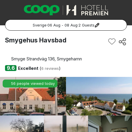
Sverige
·
06 Aug - 08 Aug
·
2 Guests
Popular Destinations:
Smygehus Havsbad
Hela Sverige
Smyge Strandväg 136, Smygehamn
Stockholm
9.6
Excellent
(
)
6 reviews
Göteborg
56 people viewed today
Malmö
Hela Norge
Oslo