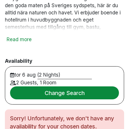
den goda maten på Sveriges sydspets, här är du
alltid nära naturen och havet. Vi erbjuder boende i
hotellrum i huvudbyggnaden och eget
semesterhus med tillgång till gym, bastu,
inomhuspool och en varm utomhuspool. Vår
Read more
restaurang serverar mat och dryck i världsklass
och på sommartid finns uteservering som vetter
mot havet.
Availability
tor 6 aug (2 Nights)
OBS! Smygehus Havsbad fortsätter att växa!
2 Guests, 1 Room
Något som har varit efterfrågat under en längre
Change Search
period är att bygga ut vår wellnessavdelning - och
självklart håller vi med er. Under 2024 bygger vi ut
vår relaxavdelning. Här blir det bland annat en ny
varm pool, en isvak och utökad loungeyta. Detta
Sorry! Unfortunately, we don't have any
påverkar inte användningen av faciliteterna, men
availability for your chosen dates.