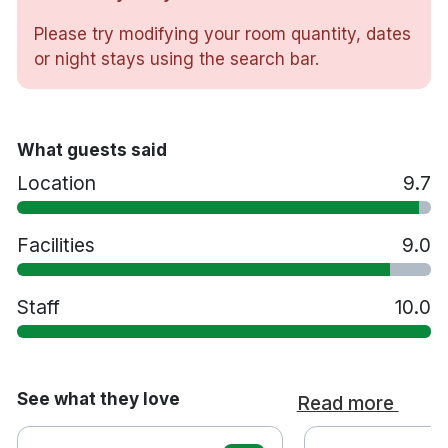
det kan förekomma byggstök runt omkring.
Please try modifying your room quantity, dates
or night stays using the search bar.
Restaurang
Bar
Gratis parkering
What guests said
Gym
Location
9.7
Spa
Bastu
Varm inomhuspool
Facilities
9.0
Varm infinitypool utomhus
Relaxavdelning
Staff
10.0
Behandlingsrum
Handikappsanpassat på förfrågan
Husdjur tillåtna på förfrågan (300kr per
vistelse)
See what they love
Read more
Extra säng (450kr per natt)