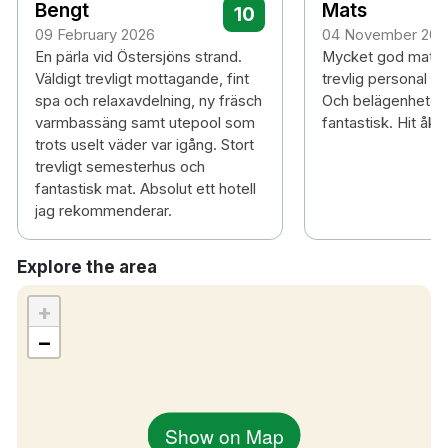
Bengt
Mats
10
09 February 2026
04 November 202
Barn under 15 år är välkomna i relaxavdelningen
En pärla vid Östersjöns strand.
Mycket god mat oc
och poolerna mellan klockan 8.00 – 10.00 och
Väldigt trevligt mottagande, fint
trevlig personal i 
13.00 – 16.00 i målsmans sällskap. Sommartid finns
spa och relaxavdelning, ny fräsch
Och belägenheten ä
varmbassäng samt utepool som
fantastisk. Hit åke
även en sommarpool, barn har tillgång till denna
trots uselt väder var igång. Stort
hela dagarna. Blöjbarn är ej tillåtna i våra pooler,
trevligt semesterhus och
inte heller med badblöja.
fantastisk mat. Absolut ett hotell
jag rekommenderar.
Explore the area
+
−
Show on Map