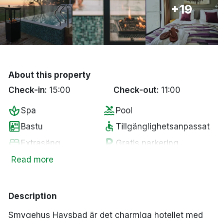
+19
Bergen
Hela Danmark
Done
About this property
Check-in:
15:00
Check-out:
11:00
spa
pool
Spa
Pool
sauna
accessible
Bastu
Tillgänglighetsanpassat
bed
local_parking
Extrasäng
Gratis parkering
fitness_center
local_bar
Gym
Bar
Read more
wifi
pets
Fritt WiFi
Husdjur tillåtna
Description
Smygehus Havsbad är det charmiga hotellet med