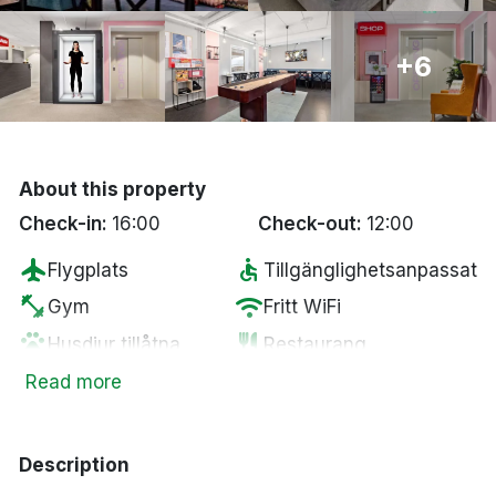
Bergen
+6
Hela Danmark
Done
About this property
Check-in:
16:00
Check-out:
12:00
flight
accessible
Flygplats
Tillgänglighetsanpassat
fitness_center
wifi
Gym
Fritt WiFi
pets
restaurant
Husdjur tillåtna
Restaurang
chair
tv
Lounge
Smart-TV
Read more
Parkering mot en
local_parking
kostnad
Description