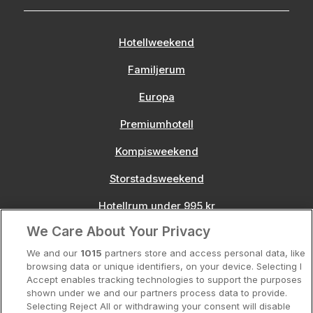
Hotellweekend
Familjerum
Europa
Premiumhotell
Kompisweekend
Storstadsweekend
Hotellrum under 995 kr
We Care About Your Privacy
Spahotell
We and our
1015
partners store and access personal data, like
Sydsverige
browsing data or unique identifiers, on your device. Selecting I
Accept enables tracking technologies to support the purposes
Om Hotellpremien
shown under we and our partners process data to provide.
Selecting Reject All or withdrawing your consent will disable