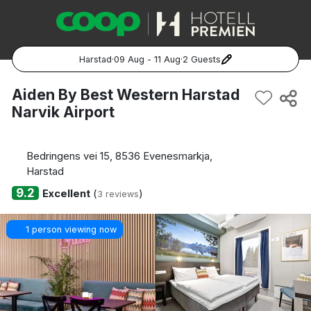
Harstad
·
09 Aug - 11 Aug
·
2 Guests
Popular Destinations:
Aiden By Best Western Harstad
Narvik Airport
Hela Sverige
Stockholm
Bedringens vei 15, 8536 Evenesmarkja,
Harstad
Göteborg
9.2
Excellent
(
)
3 reviews
Malmö
1 person viewing now
Hela Norge
Oslo