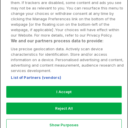
Nya hotell
them. If trackers are disabled, some content and ads you see
may not be as relevant to you. You can resurface this menu to
Stadsweekend
change your choices or withdraw consent at any time by
clicking the Manage Preferences link on the bottom of the
webpage [or the floating icon on the bottom-left of the
webpage, if applicable] .Your choices will have effect within
our Website. For more details, refer to our Privacy Policy.
Booking Enquiries:
info@hotellpremien.se
We and our partners process data to provide:
Hotellsupport:
scandinavian@digibreaks.com
Use precise geolocation data. Actively scan device
characteristics for identification. Store and/or access
information on a device. Personalised advertising and content,
advertising and content measurement, audience research and
Hotellpremien.se av en del av Coop
services development.
Sverige. Coop Sverige 171 88 Solna,
List of Partners (vendors)
Telefon: 010-742 00 00, Org.nr: 556710-
5480.
I Accept
Läs mer om Coops Partnererbjudande:
www.coop.se/medlem/partnererbjudande
Reject All
Nytt!
Show Purposes