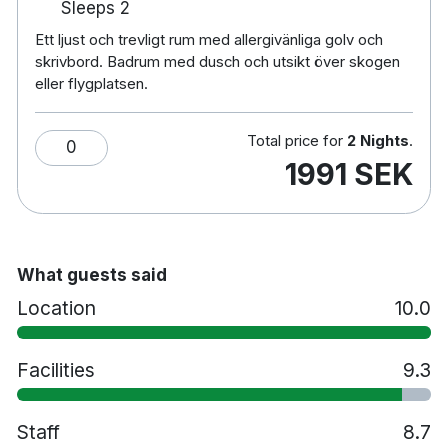
Sleeps 2
Ett ljust och trevligt rum med allergivänliga golv och
skrivbord. Badrum med dusch och utsikt över skogen
För mer parkeringsinformation, kontakta hotellets
eller flygplatsen.
servicecenter:
booking@aidenhotels.no
Total price for
2 Nights
.
0
1991 SEK
What guests said
Location
10.0
Facilities
9.3
Staff
8.7