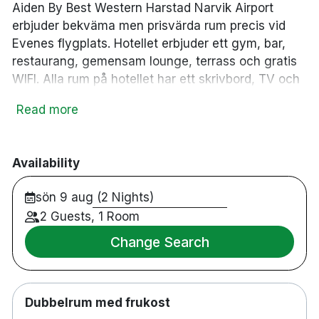
Aiden By Best Western Harstad Narvik Airport
erbjuder bekväma men prisvärda rum precis vid
Evenes flygplats. Hotellet erbjuder ett gym, bar,
restaurang, gemensam lounge, terrass och gratis
WIFI. Alla rum på hotellet har ett skrivbord, TV och
badrum. Hotellet är en perfekt start eller slut på din
Read more
semester i Lofoten eller som början på en längre
semester ute i världen. Hjärtligt välkomna!
Dubbelrum
Availability
Restaurang / bar
sön 9 aug (2 Nights)
Parkering mot avgift
Gym
2 Guests, 1 Room
Bastu
Change Search
Rullstolsanpassat
Husdjurvänligt
Rökfritt
Dubbelrum med frukost
24-timmars reception och lobbyshop