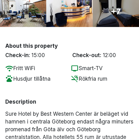
Bergen
+7
Hela Danmark
Done
About this property
Check-in:
15:00
Check-out:
12:00
wifi
tv
Fritt WiFi
Smart-TV
pets
smoke_free
Husdjur tillåtna
Rökfria rum
Description
Sure Hotel by Best Western Center är beläget vid
hamnen i centrala Göteborg endast några minuters
promenad från Göta älv och Göteborg
centralstation. Alla hotellets 55 rum är utrustade