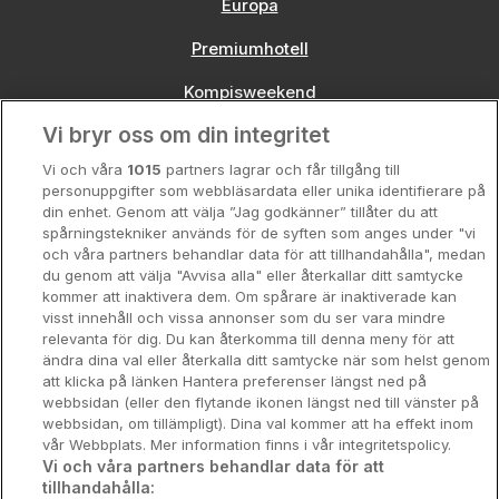
Europa
Premiumhotell
Kompisweekend
Vi bryr oss om din integritet
Storstadsweekend
Vi och våra
1015
partners lagrar och får tillgång till
Hotellrum under 995 kr
personuppgifter som webbläsardata eller unika identifierare på
din enhet. Genom att välja ”Jag godkänner” tillåter du att
Spahotell
spårningstekniker används för de syften som anges under "vi
och våra partners behandlar data för att tillhandahålla", medan
Sydsverige
du genom att välja "Avvisa alla" eller återkallar ditt samtycke
kommer att inaktivera dem. Om spårare är inaktiverade kan
Om Hotellpremien
visst innehåll och vissa annonser som du ser vara mindre
relevanta för dig. Du kan återkomma till denna meny för att
Nya hotell
ändra dina val eller återkalla ditt samtycke när som helst genom
att klicka på länken Hantera preferenser längst ned på
Stadsweekend
webbsidan (eller den flytande ikonen längst ned till vänster på
webbsidan, om tillämpligt). Dina val kommer att ha effekt inom
vår Webbplats. Mer information finns i vår integritetspolicy.
Vi och våra partners behandlar data för att
tillhandahålla:
Booking Enquiries:
info@hotellpremien.se