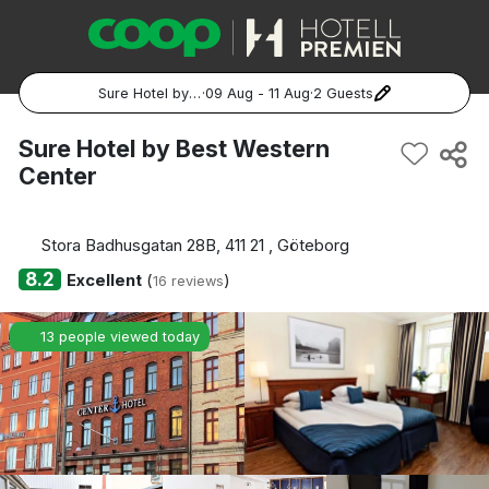
Sure Hotel by Best Western Center
·
09 Aug - 11 Aug
·
2 Guests
Popular Destinations:
Sure Hotel by Best Western
Center
Hela Sverige
Stockholm
Stora Badhusgatan 28B, 411 21 , Göteborg
8.2
Excellent
(
)
16 reviews
Göteborg
13 people viewed today
Malmö
Hela Norge
Oslo