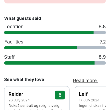
Frukostrestaurang
Tvättservice
Sen utcheckning mot en avgift - i mån av plats
What guests said
Husdjur tillåts mot en avgift
Location
8.8
Handikappsanpassade rum finns tillgängliga
Parkering mot en avgift
Facilities
7.2
Rökfritt
5 minuters promenad till Stenpiren
spårvagnshållplats
Staff
8.9
15 minuters promenad till Göteborg
centralstation
30 minuters promenad till Liseberg &
Universeum
See what they love
Read more
30 minuters bilresa till Landvetter flygplats
Reidar
Leif
8
26 July 2024
17 July 2024
Nokså sentralt og rolig, trivelig
Ingen dricka i fru