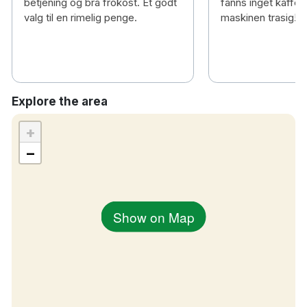
betjening og bra frokost. Et godt
fanns inget kaffe ti
valg til en rimelig penge.
maskinen trasig!
Explore the area
+
−
Show on Map