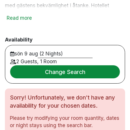
med gästens bekvämlighet i åtanke. Hotellet
serverar en god frukostbuffé varje morgon och det
Read more
finns ett flertal restauranger i närheten. Hotellet
bjuder på en härlig våffelbuffé varje dag mellan
klockan 16-21 då du kan grädda frasiga våfflor med
Availability
sylt och grädde.
sön 9 aug (2 Nights)
2 Guests, 1 Room
55 rum
Dubbelrum
Change Search
Badrum med dusch eller badkar
Gratis WiFi
TV
Sorry! Unfortunately, we don't have any
Skrivbord
availability for your chosen dates.
Hårtork
Vattenkokare
Please try modifying your room quantity, dates
Strykjärn/strykbräda
or night stays using the search bar.
Room service