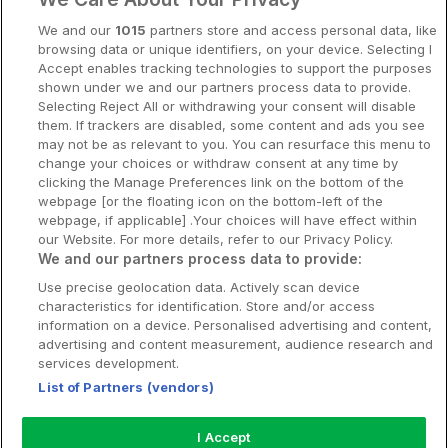
Spahotell
We and our
1015
partners store and access personal data, like
Sydsverige
browsing data or unique identifiers, on your device. Selecting I
Accept enables tracking technologies to support the purposes
Om Hotellpremien
shown under we and our partners process data to provide.
Selecting Reject All or withdrawing your consent will disable
Nya hotell
them. If trackers are disabled, some content and ads you see
may not be as relevant to you. You can resurface this menu to
Stadsweekend
change your choices or withdraw consent at any time by
clicking the Manage Preferences link on the bottom of the
webpage [or the floating icon on the bottom-left of the
webpage, if applicable] .Your choices will have effect within
our Website. For more details, refer to our Privacy Policy.
Booking Enquiries:
info@hotellpremien.se
We and our partners process data to provide:
Hotellsupport:
scandinavian@digibreaks.com
Use precise geolocation data. Actively scan device
characteristics for identification. Store and/or access
information on a device. Personalised advertising and content,
advertising and content measurement, audience research and
Hotellpremien.se av en del av Coop
services development.
Sverige. Coop Sverige 171 88 Solna,
List of Partners (vendors)
Telefon: 010-742 00 00, Org.nr: 556710-
5480.
I Accept