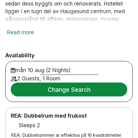
sedan dess byggts om och renoverats. Hotellet
ligger i en lugn del av Haugesund centrum, med
gångavstånd till affärer, restauranger, museer,
konstgalleri och bio. Här går personlig service,
Read more
trivsel och trevlig atmosfär i första hand.
46 rum
Dubbelrum & familjerum
Availability
Badrum med dusch
mån 10 aug (2 Nights)
Gratis WiFi
TV
2 Guests, 1 Room
Skrivbord
Change Search
Hårtork
Gym
Cykeluthyrning
REA: Dubbelrum med frukost
Lounge
Tvättservice
Sleeps 2
Extrasäng mot en avgift
REA: Dubbelrummen är effektiva på 16 kvadratmeter