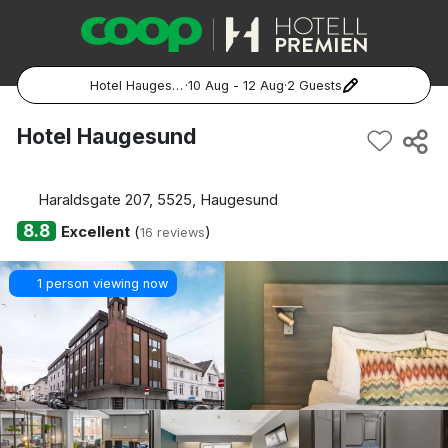
Hotel Haugesund
·
10 Aug - 12 Aug
·
2 Guests
Popular Destinations:
Hotel Haugesund
Hela Sverige
Haraldsgate 207, 5525, Haugesund
Stockholm
8.8
Excellent
(
)
16 reviews
Göteborg
1 person viewing now
Malmö
Hela Norge
Oslo