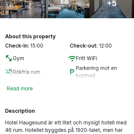
+5
Bergen
Hela Danmark
About this property
Done
Check-in:
15:00
Check-out:
12:00
fitness_center
wifi
Gym
Fritt WiFi
Parkering mot en
smoke_free
local_parking
Rökfria rum
kostnad
restaurant
local_bar
Restaurang
Bar
Read more
tv
coffee
Smart-TV
Kaffe/te på rummet
Description
Hotel Haugesund är ett litet och mysigt hotell med
46 rum. Hotellet byggdes på 1920-talet, men har