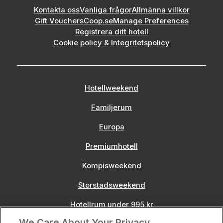
Kontakta oss
Vanliga frågor
Allmänna villkor
Gift Vouchers
Coop.se
Manage Preferences
Registrera ditt hotell
Cookie policy & Integritetspolicy
Hotellweekend
Familjerum
Europa
Premiumhotell
Kompisweekend
Storstadsweekend
Hotellrum under 995 kr
We Care About Your Privacy