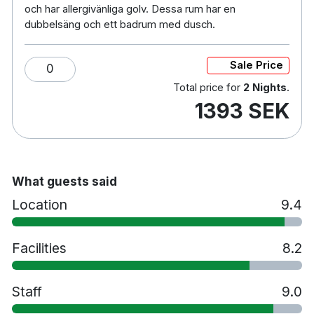
Husdjur tillåts mot en avgift
och har allergivänliga golv. Dessa rum har en
Parkering mot en avgift
dubbelsäng och ett badrum med dusch.
Rökfritt
15 minuters bilresa till Haugesund flygplats
Sale Price
0
Total price for
2 Nights
.
1393 SEK
What guests said
Location
9.4
Facilities
8.2
Staff
9.0