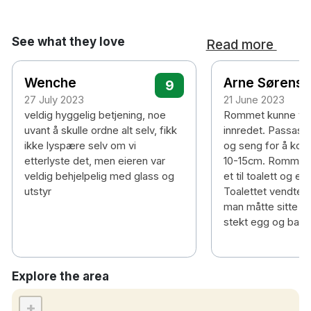
See what they love
Read more
Wenche
Arne Sørens
9
27 July 2023
21 June 2023
veldig hyggelig betjening, noe
Rommet kunne væ
uvant å skulle ordne alt selv, fikk
innredet. Passasj
ikke lyspære selv om vi
og seng for å komm
etterlyste det, men eieren var
10-15cm. Rommet 
veldig behjelpelig med glass og
et til toalett og et t
utstyr
Toalettet vendte m
man måtte sitte på
stekt egg og bacon
Explore the area
+