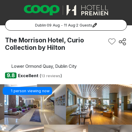
Dublin
·
09 Aug - 11 Aug
·
2 Guests
Popular Destinations:
The Morrison Hotel, Curio
Collection by Hilton
Hela Sverige
Stockholm
Lower Ormond Quay, Dublin City
9.8
Excellent
(
)
13 reviews
Göteborg
1 person viewing now
Malmö
Hela Norge
Oslo