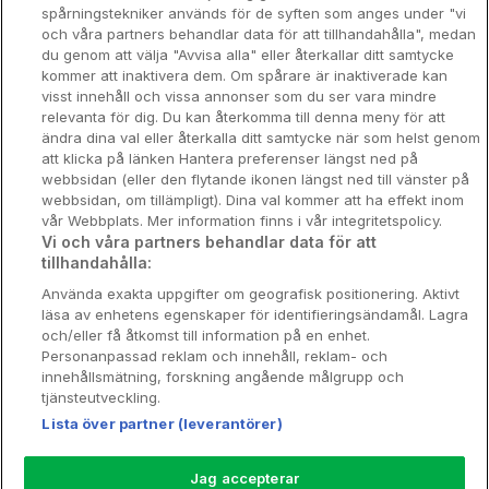
Spahotell
spårningstekniker används för de syften som anges under "vi
och våra partners behandlar data för att tillhandahålla", medan
Sydsverige
du genom att välja "Avvisa alla" eller återkallar ditt samtycke
kommer att inaktivera dem. Om spårare är inaktiverade kan
Om Hotellpremien
visst innehåll och vissa annonser som du ser vara mindre
relevanta för dig. Du kan återkomma till denna meny för att
Nya hotell
ändra dina val eller återkalla ditt samtycke när som helst genom
att klicka på länken Hantera preferenser längst ned på
Stadsweekend
webbsidan (eller den flytande ikonen längst ned till vänster på
webbsidan, om tillämpligt). Dina val kommer att ha effekt inom
vår Webbplats. Mer information finns i vår integritetspolicy.
Vi och våra partners behandlar data för att
tillhandahålla:
Booking Enquiries:
info@hotellpremien.se
Använda exakta uppgifter om geografisk positionering. Aktivt
Hotellsupport:
scandinavian@digibreaks.com
läsa av enhetens egenskaper för identifieringsändamål. Lagra
och/eller få åtkomst till information på en enhet.
Personanpassad reklam och innehåll, reklam- och
innehållsmätning, forskning angående målgrupp och
Hotellpremien.se av en del av Coop
tjänsteutveckling.
Sverige. Coop Sverige 171 88 Solna,
Lista över partner (leverantörer)
Telefon: 010-742 00 00, Org.nr: 556710-
5480.
Jag accepterar