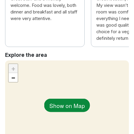
Irish Whisky Museum – 600m – 8min promenad
welcome. Food was lovely, both
My view wasn’t gr
dinner and breakfast and all staff
room was comfort
Christ Church katedral – 600m – 8min promenad
were very attentive.
everything I need
was good quality a
Trinity College – 650m – 8min promenad
choice for a vegeta
definitely return
Jameson Distillery – 1,1 km – 14 minuters promenad
St Patrick's Cathedral – 1,2 km – 15 minuters
Explore the area
promenad
+
EPIC Museum – 1,2 km – 15 minuters promenad
−
Guinness Store House ligger 1,6 km – 23 minuters
promenad bort
Show on Map