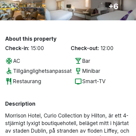
+6
Bergen
Hela Danmark
About this property
Done
Check-in:
15:00
Check-out:
12:00
ac_unit
local_bar
AC
Bar
accessible
wine_bar
Tillgänglighetsanpassat
Minibar
restaurant
tv
Restaurang
Smart-TV
Description
Morrison Hotel, Curio Collection by Hilton, är ett 4-
stjärnigt lyxigt boutiquehotell, beläget mitt i hjärtat
av staden Dublin, på stranden av floden Liffey, och