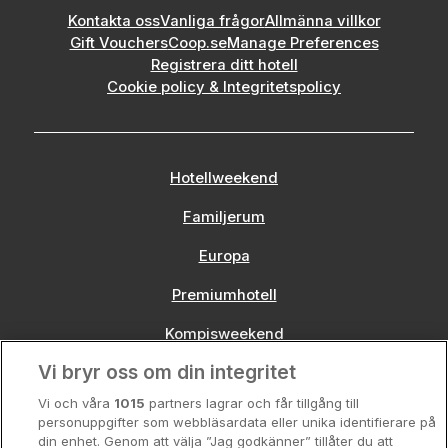
Kontakta oss
Vanliga frågor
Allmänna villkor
Gift Vouchers
Coop.se
Manage Preferences
Registrera ditt hotell
Cookie policy & Integritetspolicy
Hotellweekend
Familjerum
Europa
Premiumhotell
Kompisweekend
Vi bryr oss om din integritet
Storstadsweekend
Vi och våra
1015
partners lagrar och får tillgång till
Hotellrum under 995 kr
personuppgifter som webbläsardata eller unika identifierare på
din enhet. Genom att välja ”Jag godkänner” tillåter du att