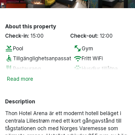
Bergen
Hela Danmark
About this property
Check-in:
15:00
Check-out:
12:00
Done
pool
fitness_center
Pool
Gym
accessible
wifi
Tillgänglighetsanpassat
Fritt WiFi
restaurant
pets
Restaurang
Husdjur tillåtna
wine_bar
tv
Minibar
Smart-TV
Read more
Parkering mot en
local_bar
local_parking
Bar
kostnad
Description
ev_station
hot_tub
Elbilsladdare
Bubbelpool
Thon Hotel Arena är ett modernt hotell beläget i
sauna
smoke_free
Bastu
Rökfria rum
centrala Lillestrøm med ett kort gångavstånd till
local_laundry_service
Tvättservice
tågstationen och med Norges Varemesse som