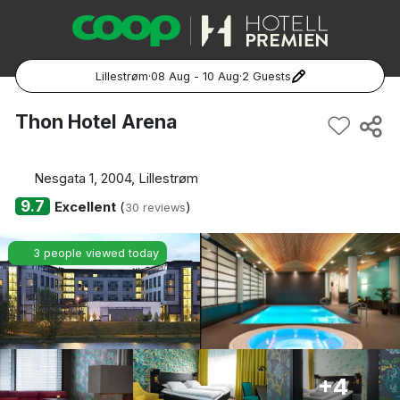
Lillestrøm
·
08 Aug - 10 Aug
·
2 Guests
Popular Destinations:
Thon Hotel Arena
Hela Sverige
Nesgata 1, 2004, Lillestrøm
Stockholm
9.7
Excellent
(
)
30 reviews
Göteborg
3 people viewed today
Malmö
Hela Norge
Oslo
+4