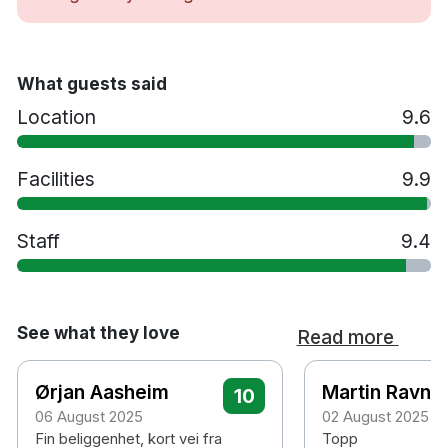
Strykjärn/strykbräda
Bastu
Inomhuspool
What guests said
Jacuzzi
Location
9.6
Relaxområde
Gym
Restaurang
Facilities
9.9
Bar
Tvättservice
Staff
9.4
Spjälsäng mot en avgift
Extrasäng mot en avgift
Husdjur tillåts mot en avgift
Handikappsanpassade rum finns tillgängliga
See what they love
Read more
Parkering mot en avgift
Rökfritt
Ørjan Aasheim
Martin Ravn
10
10 minuters promenad till Lillestrøm station
06 August 2025
02 August 2025
30 minuters bilresa till Oslo Gardermoen
Fin beliggenhet, kort vei fra
Topp
flygplats