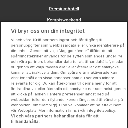
Premiumhotell
Kompisweekend
Vi bryr oss om din integritet
Storstadsweekend
Vi och våra
1015
partners lagrar och får tillgång till
Hotellrum under 995 kr
personuppgifter som webbläsardata eller unika identifierare på
din enhet. Genom att välja ”Jag godkänner” tillåter du att
Spahotell
spårningstekniker används för de syften som anges under "vi
och våra partners behandlar data för att tillhandahålla", medan
Sydsverige
du genom att välja "Avvisa alla" eller återkallar ditt samtycke
kommer att inaktivera dem. Om spårare är inaktiverade kan
Om Hotellpremien
visst innehåll och vissa annonser som du ser vara mindre
relevanta för dig. Du kan återkomma till denna meny för att
Nya hotell
ändra dina val eller återkalla ditt samtycke när som helst genom
att klicka på länken Hantera preferenser längst ned på
Stadsweekend
webbsidan (eller den flytande ikonen längst ned till vänster på
webbsidan, om tillämpligt). Dina val kommer att ha effekt inom
vår Webbplats. Mer information finns i vår integritetspolicy.
Vi och våra partners behandlar data för att
tillhandahålla:
Booking Enquiries:
info@hotellpremien.se