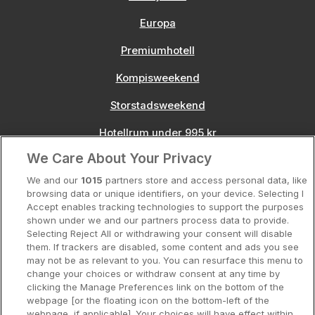
Europa
Premiumhotell
Kompisweekend
Storstadsweekend
Hotellrum under 995 kr
We Care About Your Privacy
Spahotell
We and our
1015
partners store and access personal data, like
Sydsverige
browsing data or unique identifiers, on your device. Selecting I
Accept enables tracking technologies to support the purposes
Om Hotellpremien
shown under we and our partners process data to provide.
Selecting Reject All or withdrawing your consent will disable
Nya hotell
them. If trackers are disabled, some content and ads you see
may not be as relevant to you. You can resurface this menu to
Stadsweekend
change your choices or withdraw consent at any time by
clicking the Manage Preferences link on the bottom of the
webpage [or the floating icon on the bottom-left of the
webpage, if applicable] .Your choices will have effect within