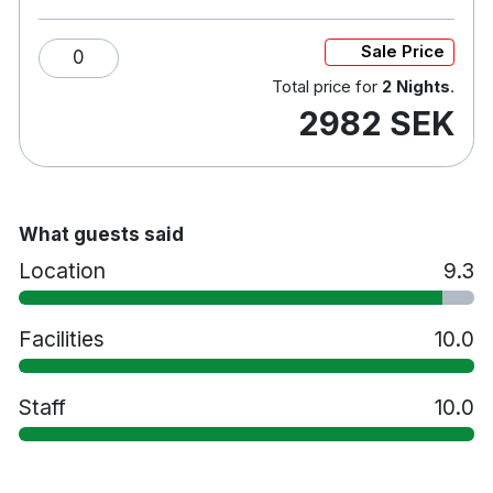
Värdeskåp
Skrivbord
Sale Price
0
Hårtork
Total price for
2 Nights
.
Vattenkokare
2982 SEK
Minibar
Gratis toalettartiklar
Room service
Gym
Restaurang
What guests said
Bar
Location
9.3
Takterass
Tvättservice
Facilities
10.0
Husdjur tillåts mot en avgift
Handikappsanpassade rum finns tillgängliga
Rökfritt
Staff
10.0
5 minuters promenad till Grottebadet
40 minuters bilresa till Evenes flygplats