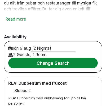
du allt från pubar och restauranger till mysiga fik
och trevliga affärer. Du tar dig även enkelt till
sevärdheter som Trondenes Kirke, Adolfkanonene
Read more
och en av Nord-Norges största badanläggningar
Grottebadet. Här bor du bekvämt på ett av
hotellets 157 färgglada och modernt inredda rum.
Availability
På rummen hittar du sköna sängar, privat badrum,
gratis WiFi, TV och vattenkokare. När dagen lider
sön 9 aug (2 Nights)
mot sitt slut kan du slå dig ner på hotellets
2 Guests, 1 Room
gemytliga och charmiga takterass med en rykande
kopp te. Om du har tur kanske du till och med får
Change Search
uppleva norrsken.
139 rum
REA: Dubbelrum med frukost
Dubbelrum & familjerum
Badrum med dusch
Sleeps 2
Gratis WiFi
REA: Dubbelrum med dubbelsäng för upp till två
TV
personer.