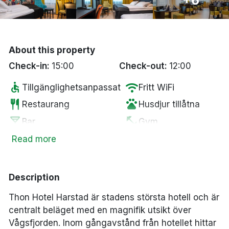
Bergen
Hela Danmark
About this property
Check-in:
15:00
Check-out:
12:00
Done
accessible
wifi
Tillgänglighetsanpassat
Fritt WiFi
restaurant
pets
Restaurang
Husdjur tillåtna
local_bar
fitness_center
Bar
Gym
Parkering mot en
Read more
smoke_free
local_parking
Rökfria rum
kostnad
ev_station
Elbilsladdare
Description
Thon Hotel Harstad är stadens största hotell och är
centralt beläget med en magnifik utsikt över
Vågsfjorden. Inom gångavstånd från hotellet hittar