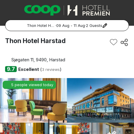
Thon Hotel Harstad
·
09 Aug - 11 Aug
·
2 Guests
Popular Destinations:
Thon Hotel Harstad
Hela Sverige
Sjøgaten 11, 9490, Harstad
Stockholm
9.7
Excellent
(
)
3 reviews
Göteborg
5 people viewed today
Malmö
Hela Norge
Oslo
+6