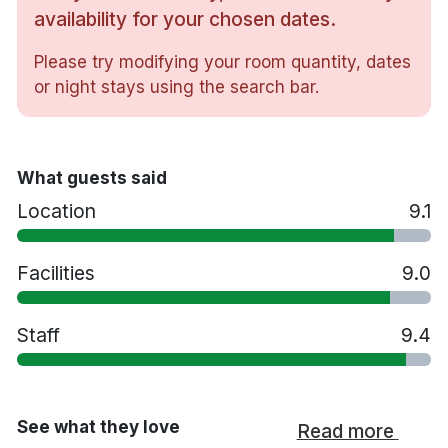
Gratis WiFi
availability for your chosen dates.
TV
Please try modifying your room quantity, dates
Skrivbord
or night stays using the search bar.
Hårtork
Vattenkokare
Minibar
Strykjärn/strykbräda
What guests said
Gratis toalettartiklar
Location
9.1
Restaurang
Bar
Tvättservice
Facilities
9.0
Handikappsanpassade rum finns tillgängliga
Gratis parkering
Staff
9.4
Transfer till flygplatsen mot en avgift
Rökfritt
25 minuters promenad till Kristiansund
färjeterminal
See what they love
Read more
15 minuters bilresa till Kristiansund flygplats