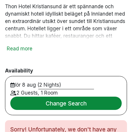
Thon Hotel Kristiansund är ett spännande och
dynamiskt hotell idylliskt beläget på Innlandet med
en extraordinär utsikt över sundet till Kristiansunds
centrum. Hotellet ligger i ett område som växer
snabbt. Du hittar kaféer, restauranger och ett
konstgalleri nära hotellet. Kristiansund och dess
Read more
omgivningar erbjuder aktiviteter för alla smaker.
Här hittar du bland annat fantastisk natur,
kusthistoria, en av Norges bästa vattenparker och
Availability
den världsberömda Atlantic Road. Här kan du börja
varje morgon med hotellets fantastiska
lör 8 aug (2 Nights)
frukostbuffé i en stämningsfull atmosfär och under
2 Guests, 1 Room
sommarhalvåret kan du slå dig ner på
uteserveringen som ligger precis vid vattnet.
Change Search
91 rum
Dubbelrum
Sorry! Unfortunately, we don't have any
Badrum med dusch