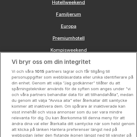
Hotellweekend
Familjerum
Europa
Premiumhotell
Kompisweekend
Vi bryr oss om din integritet
Storstadsweekend
Vi och våra
1015
partners lagrar och får tillgång till
Hotellrum under 995 kr
personuppgifter som webbläsardata eller unika identifierare på
din enhet. Genom att välja ”Jag godkänner” tillåter du att
Spahotell
spårningstekniker används för de syften som anges under "vi
och våra partners behandlar data för att tillhandahålla", medan
Sydsverige
du genom att välja "Avvisa alla" eller återkallar ditt samtycke
kommer att inaktivera dem. Om spårare är inaktiverade kan
Om Hotellpremien
visst innehåll och vissa annonser som du ser vara mindre
relevanta för dig. Du kan återkomma till denna meny för att
Nya hotell
ändra dina val eller återkalla ditt samtycke när som helst genom
att klicka på länken Hantera preferenser längst ned på
Stadsweekend
webbsidan (eller den flytande ikonen längst ned till vänster på