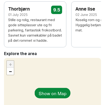
Thorbjørn
Anne lise
9.5
01 July 2025
02 June 2025
Alla gäster från 18 år och uppåt måste visa giltig
Stille og rolig, restaurant med
Koselig rom og go
ID-handling vid incheckning.
gode sitteplasser ute og fri
Hyggelig betjening
Giltig ID kan vara: körkort, nationellt ID-kort,
parkering, fantastisk frokostbord.
mat.
BankID-app med foto eller pass.
Savnet kun varmekabler på badet
på det rommet vi hadde.
Detta är ett krav från myndigheterna och bidrar till
en trygg och ansvarsfull drift av våra hotell.
Explore the area
+
−
Show on Map