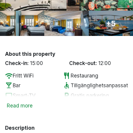
Bergen
Hela Danmark
+5
Done
About this property
Check-in:
15:00
Check-out:
12:00
wifi
restaurant
Fritt WiFi
Restaurang
local_bar
accessible
Bar
Tillgänglighetsanpassat
tv
local_parking
Smart-TV
Gratis parkering
smoke_free
ev_station
Rökfria rum
Elbilsladdare
Read more
Description