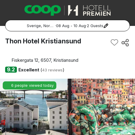
Sverige, Norge, Danmark
·
08 Aug - 10 Aug
·
2 Guests
Popular Destinations:
Thon Hotel Kristiansund
Hela Sverige
Fiskergata 12, 6507, Kristiansund
Stockholm
9.2
Excellent
(
)
43 reviews
Göteborg
6 people viewed today
Malmö
Hela Norge
Oslo