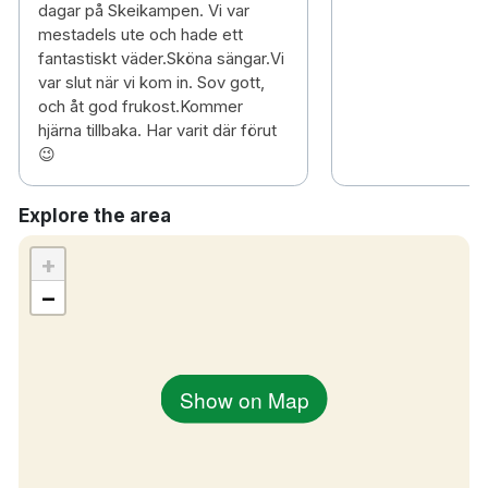
dagar på Skeikampen. Vi var
15 minuters bilresa till Oslo Gardermoen
mestadels ute och hade ett
flygplats
fantastiskt väder.Sköna sängar.Vi
var slut när vi kom in. Sov gott,
Alla gäster från 18 år och uppåt måste visa giltig
och åt god frukost.Kommer
ID-handling vid incheckning.
hjärna tillbaka. Har varit där förut
Giltig ID kan vara: körkort, nationellt ID-kort,
😉
BankID-app med foto eller pass.
Detta är ett krav från myndigheterna och bidrar till
Explore the area
en trygg och ansvarsfull drift av våra hotell.
+
−
Show on Map