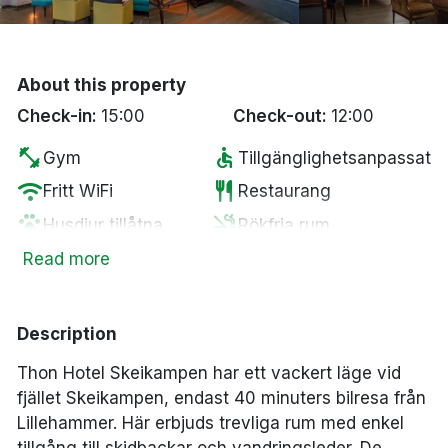
Bergen
Hela Danmark
About this property
Check-in:
15:00
Check-out:
12:00
Done
fitness_center
accessible
Gym
Tillgänglighetsanpassat
wifi
restaurant
Fritt WiFi
Restaurang
pets
smoke_free
Husdjur tillåtna
Rökfria rum
tv
local_parking
Smart-TV
Gratis parkering
Read more
ev_station
Elbilsladdare
Description
Thon Hotel Skeikampen har ett vackert läge vid
fjället Skeikampen, endast 40 minuters bilresa från
Lillehammer. Här erbjuds trevliga rum med enkel
tillgång till skidbackar och vandringsleder. De