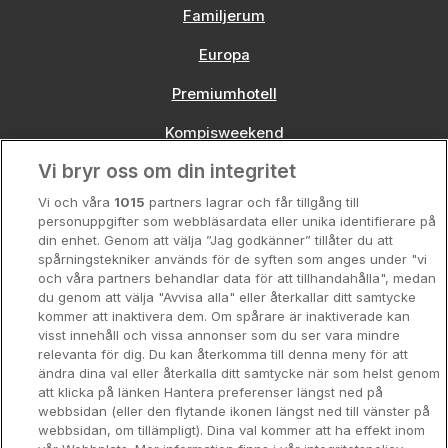
Familjerum
Europa
Premiumhotell
Kompisweekend
Vi bryr oss om din integritet
Storstadsweekend
Vi och våra
1015
partners lagrar och får tillgång till
Hotellrum under 995 kr
personuppgifter som webbläsardata eller unika identifierare på
din enhet. Genom att välja ”Jag godkänner” tillåter du att
Spahotell
spårningstekniker används för de syften som anges under "vi
och våra partners behandlar data för att tillhandahålla", medan
Sydsverige
du genom att välja "Avvisa alla" eller återkallar ditt samtycke
kommer att inaktivera dem. Om spårare är inaktiverade kan
Om Hotellpremien
visst innehåll och vissa annonser som du ser vara mindre
relevanta för dig. Du kan återkomma till denna meny för att
Nya hotell
ändra dina val eller återkalla ditt samtycke när som helst genom
att klicka på länken Hantera preferenser längst ned på
Stadsweekend
webbsidan (eller den flytande ikonen längst ned till vänster på
webbsidan, om tillämpligt). Dina val kommer att ha effekt inom