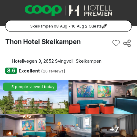
Skeikampen
·
08 Aug - 10 Aug
·
2 Guests
Popular Destinations:
Thon Hotel Skeikampen
Hela Sverige
Hotellvegen 3, 2652 Svingvoll, Skeikampen
Stockholm
8.6
Excellent
(
)
26 reviews
Göteborg
5 people viewed today
Malmö
Hela Norge
+7
Oslo