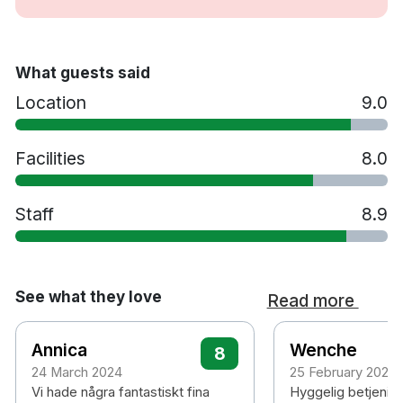
Gratis toalettartiklar
Spaavdelning
Bastu
What guests said
Jacuzzi
Location
9.0
Spabehandlingar
Gym
Ski in/ Ski out
Facilities
8.0
Restaurang
Bar
Staff
8.9
Tvättservice
Spjälsäng mot en avgift
Extrasäng mot en avgift
Husdjur tillåts mot en avgift
See what they love
Read more
Handikappsanpassade rum finns tillgängliga
Gratis parkering
Annica
Wenche
8
Rökfritt
24 March 2024
25 February 2024
35 minuters promenad till Lillehammer
Vi hade några fantastiskt fina
Hyggelig betjening
Hunderfossen station