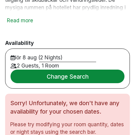
mysiga rummen på hotellet har prydlig inredning i
behagliga färger. Här finns allt från praktiska
Read more
enkelrum till stora familjerum och eleganta,
välutrustade sviter. Efter en spännande dag med
skidåkning kan du koppla av med en spännande
Availability
film på rummet. Passa på att unna dig en
extravagant behandling i hotellets fridfulla
lör 8 aug (2 Nights)
spaavdelning. På spaavdelningen hittar du allt från
2 Guests, 1 Room
bastu och bubbelpool till behandling- och
terapirum.
Change Search
83 rum
Dubbelrum & familjerum
Sorry! Unfortunately, we don't have any
Badrum med dusch
Gratis WiFi
availability for your chosen dates.
43tums-TV
Please try modifying your room quantity, dates
Skrivbord
or night stays using the search bar.
Hårtork