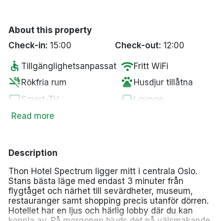
Bergen
About this property
Hela Danmark
Check-in:
15:00
Check-out:
12:00
accessible
wifi
Tillgänglighetsanpassat
Done
Fritt WiFi
smoke_free
pets
Rökfria rum
Husdjur tillåtna
tv
chair
Smart-TV
Lounge
Parkering mot en
Read more
fitness_center
local_parking
Gym
kostnad
local_laundry_service
flight
Tvättservice
Flygplatstransfer
Description
Thon Hotel Spectrum ligger mitt i centrala Oslo.
Stans bästa läge med endast 3 minuter från
flygtåget och närhet till sevärdheter, museum,
restauranger samt shopping precis utanför dörren.
Hotellet har en ljus och härlig lobby där du kan
koppla av. På morgonen bjuds det på välsmakande