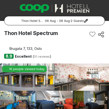
Thon Hotel Spectrum
·
06 Aug - 08 Aug
·
2 Guests
Popular Destinations:
Thon Hotel Spectrum
Hela Sverige
Brugata 7, 133, Oslo
Stockholm
8.9
Excellent
(
)
51 reviews
Göteborg
16 people viewed today
Malmö
Hela Norge
+3
Oslo