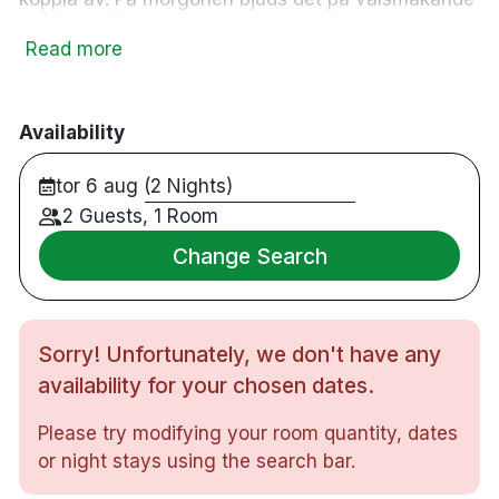
frukostbuffé.
Read more
187 rum
Dubbelrum
Badrum med dusch
Availability
Gratis WiFi
TV
Värdeskåp
tor 6 aug (2 Nights)
Skrivbord
2 Guests, 1 Room
Hårtork
Gym
Change Search
Frukostrestaurang
Sen utcheckning mot en avgift - i mån av plats
Spjälsäng mot en avgift på 100 NOK per natt
Extrasäng mot en avgift på 200 NOK per natt
Sorry! Unfortunately, we don't have any
Handikappsanpassade rum finns tillgängliga
Parkering i närheten mot en avgift
availability for your chosen dates.
Rökfritt
6 minuters promenad till centralstation
Please try modifying your room quantity, dates
38 minuters bilresa till Oslo flygplats,
or night stays using the search bar.
Gardemoen
3 minuters promenad till Oslo Spektrum