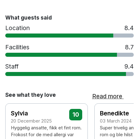
4 minuters promenad till Oslo shoppingcenter
Alla gäster från 18 år och uppåt måste visa giltig
What guests said
ID-handling vid incheckning.
Giltig ID kan vara: körkort, nationellt ID-kort,
Location
8.4
BankID-app med foto eller pass.
Detta är ett krav från myndigheterna och bidrar till
en trygg och ansvarsfull drift av våra hotell.
Facilities
8.7
Staff
9.4
See what they love
Read more
Sylvia
Benedikte
10
20 December 2025
03 March 2024
Hyggelig ansatte, fikk et fint rom.
Super trivelig ansa
Frokost for de med allergi var
rom og ble hilst p