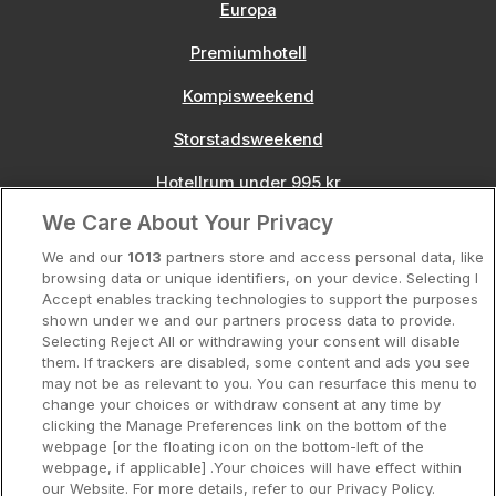
Europa
Premiumhotell
Kompisweekend
Storstadsweekend
Hotellrum under 995 kr
We Care About Your Privacy
Spahotell
We and our
1013
partners store and access personal data, like
Sydsverige
browsing data or unique identifiers, on your device. Selecting I
Accept enables tracking technologies to support the purposes
Om Hotellpremien
shown under we and our partners process data to provide.
Selecting Reject All or withdrawing your consent will disable
Nya hotell
them. If trackers are disabled, some content and ads you see
may not be as relevant to you. You can resurface this menu to
Stadsweekend
change your choices or withdraw consent at any time by
clicking the Manage Preferences link on the bottom of the
webpage [or the floating icon on the bottom-left of the
webpage, if applicable] .Your choices will have effect within
our Website. For more details, refer to our Privacy Policy.